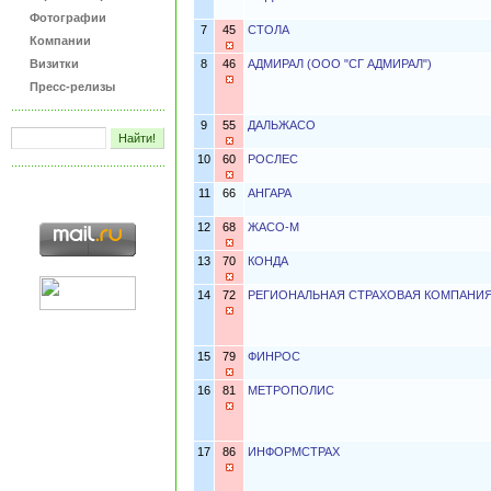
Фотографии
7
45
СТОЛА
Компании
Визитки
8
46
АДМИРАЛ (ООО "СГ АДМИРАЛ")
Пресс-релизы
9
55
ДАЛЬЖАСО
10
60
РОСЛЕС
11
66
АНГАРА
12
68
ЖАСО-М
13
70
КОНДА
14
72
РЕГИОНАЛЬНАЯ СТРАХОВАЯ КОМПАНИ
15
79
ФИНРОС
16
81
МЕТРОПОЛИС
17
86
ИНФОРМСТРАХ