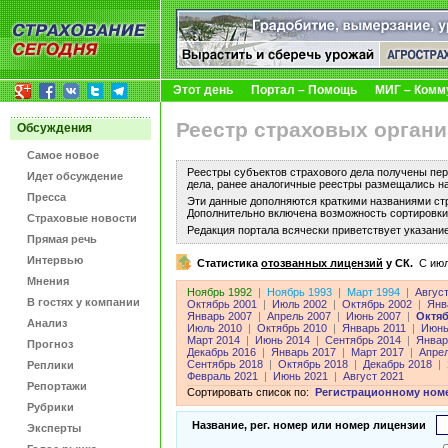
Этот день
Портал – Помощь
МИГ – Комм
Реестр страховых органи
Обсуждения
Самое новое
Реестры субъектов страхового дела получены пер
Идет обсуждение
дела, ранее аналогичные реестры размещались н
Пресса
Эти данные дополняются краткими названиями ст
Дополнительно включена возможность сортировки 
Страховые новости
Редакция портала всячески приветствует указани
Прямая речь
Интервью
Статистика
отозванных лицензий
у СК.
C июл
Мнения
Ноябрь 1992
|
Ноябрь 1993
|
Март 1994
|
Авгус
В гостях у компании
Октябрь 2001
|
Июль 2002
|
Октябрь 2002
|
Янв
Январь 2007
|
Апрель 2007
|
Июнь 2007
|
Октяб
Анализ
Июль 2010
|
Октябрь 2010
|
Январь 2011
|
Июнь
Март 2014
|
Июнь 2014
|
Сентябрь 2014
|
Январ
Прогноз
Декабрь 2016
|
Январь 2017
|
Март 2017
|
Апре
Сентябрь 2018
|
Октябрь 2018
|
Декабрь 2018
|
Реплики
Февраль 2021
|
Июнь 2021
|
Август 2021
Репортажи
Сортировать список по:
Регистрационному ном
Рубрики
Название, рег. номер или номер лицензии
Эксперты