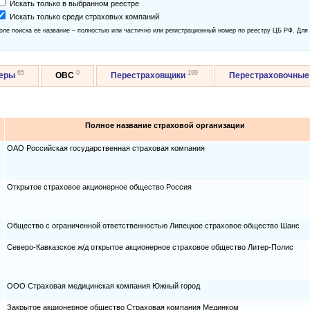
Искать только в выбранном реестре
Искать только среди страховых компаний
оле поиска ее название – полностью или частично или регистрационный номер по реестру ЦБ РФ. Для
65
0
199
керы
ОВС
Перестраховщики
Перестраховочные
Полное название страховой организации
ОАО Российская государственная страховая компания
Открытое страховое акционерное общество Россия
Общество с ограниченной ответственностью Липецкое страховое общество Шанс
Северо-Кавказское ж/д открытое акционерное страховое общество Литер-Полис
ООО Страховая медицинская компания Южный город
Закрытое акционерное общество Страховая компания Мединком