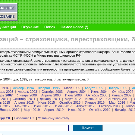
уникации
Обучение
Поиск
Самое новое (!)
заций – страховщики, перестраховщики, 
еформатированием официальных данных органов страхового надзора. Банк России рег
а сайтах ФСФР, ФССН и Министерства финансов РФ.
раховых организаций, заимствованными из ежеквартальных официальных статданных с
по некоторым колонкам таблицы. Это позволяет отслеживать динамику уставного капи
е на возможные ошибки или неточности в приведенных данных с сообщением более то
я 2004 года:
1395
,
за текущий год:
0
,
за текущий месяц:
0
.
т 1994
|
Декабрь 1994
|
Февраль 1995
|
Март 1995
|
Август 1995
|
Ноябрь 1995
|
Я
арь 2003
|
Апрель 2003
|
Октябрь 2003
|
Апрель 2004
|
Июль 2004
|
Октябрь 2004
рь 2007
|
Январь 2008
|
Апрель 2008
|
Июль 2008
|
Октябрь 2008
|
Январь 2009
|
 2011
|
Сентябрь 2011
|
Декабрь 2011
|
Март 2012
|
Июнь 2012
|
Сентябрь 2012
|
ь 2015
|
Апрель 2015
|
Июль 2015
|
Октябрь 2015
|
Январь 2016
|
Март 2016
|
Май
ль 2017
|
Май 2017
|
Июнь 2017
|
Июль 2017
|
Август 2017
|
Октябрь 2017
|
Ноябр
Январь 2019
|
Март 2019
|
Апрель 2019
|
Июнь 2019
|
Октябрь 2019
|
Декабрь 201
еру СК
|
Названию СК
|
Уставному капиталу