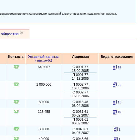
 одновременного поиска нескольких компаний следует ввести их названия или номера,
29
 общества
Контакты
Уставный капитал
Лицензия
Виды страхования
(тыс.руб.)
649 067
С 0001 77
19
15.09.2005
П 0001 77
14.12.2005
1 000 000
П 0002 77
21
16.03.2006
С 0002 77
16.03.2006
80 000
С 0013 48
11
06.04.2006
123 458
С 0031 61
15
06.02.2007
П 0031 61
06.02.2007
30 000
С 0040 61
1
04.07.2007
40 000
С 0043 66
1