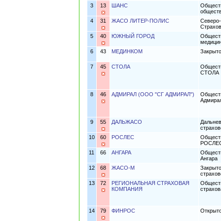
3
13
ШАНС
Обществ
общест
4
31
ЖАСО ЛИТЕР-ПОЛИС
Северо-
Страхов
5
40
ЮЖНЫЙ ГОРОД
Обществ
медицин
6
43
МЕДИНКОМ
Закрыто
7
45
СТОЛА
Обществ
СТОЛА
8
46
АДМИРАЛ (ООО "СГ АДМИРАЛ")
Обществ
Адмира
9
55
ДАЛЬЖАСО
Дальнев
страхо
10
60
РОСЛЕС
Обществ
РОСЛЕ
11
66
АНГАРА
Обществ
Ангара
12
68
ЖАСО-М
Закрыто
страхов
13
72
РЕГИОНАЛЬНАЯ СТРАХОВАЯ
Обществ
КОМПАНИЯ
страхов
14
79
ФИНРОС
Открыт