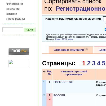
Сортировать список
Фотографии
по:
Регистрационно
Компании
Визитки
Пресс-релизы
Название, рег. номер или номер лицензии
Для поиска страховой организации необходимо ввести в 
компаний следует ввести их названия или номера, раздел
Пример:
Шанс; 2974; ингос
663
Страховые компании
Бро
Страницы:
1
2
3
4
5
№
Рег.
Название страховой
№
организации
1
1
РОСГОССТРАХ
Открыто
Страхов
2
2
РОССИЯ
Открыто