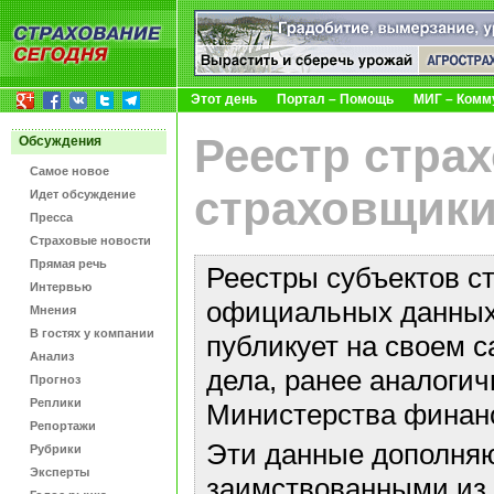
Этот день
Портал – Помощь
МИГ – Комм
Реестр стра
Обсуждения
Самое новое
страховщики
Идет обсуждение
Пресса
Страховые новости
Прямая речь
Реестры субъектов с
Интервью
официальных данных 
Мнения
В гостях у компании
публикует на своем с
Анализ
дела, ранее аналоги
Прогноз
Реплики
Министерства финан
Репортажи
Эти данные дополняю
Рубрики
Эксперты
заимствованными из