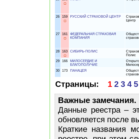
26
159
РУССКИЙ СТРАХОВОЙ ЦЕНТР
Страхов
Центр
27
161
ФЕДЕРАЛЬНАЯ СТРАХОВАЯ
Обществ
КОМПАНИЯ
страхов
28
163
СИБИРЬ-ПОЛИС
Страхов
Полис
29
166
МИЛОСЕРДИЕ И
Открыто
БЛАГОПОЛУЧИЕ
Милосер
30
173
ПАНАЦЕЯ
Обществ
страхо
Страницы:
1
2
3
4
5
Важные замечания.
Данные реестра – эт
обновляется после в
Краткие названия м
реестре, при этом с