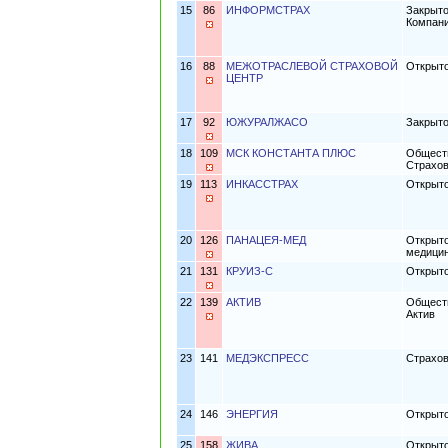
15
86
ИНФОРМСТРАХ
Закрыто
Компан
16
88
МЕЖОТРАСЛЕВОЙ СТРАХОВОЙ
Открыто
ЦЕНТР
17
92
ЮЖУРАЛЖАСО
Закрыт
18
109
МСК КОНСТАНТА ПЛЮС
Обществ
Страхо
19
113
ИНКАССТРАХ
Открыто
20
126
ПАНАЦЕЯ-МЕД
Открыто
медици
21
131
КРУИЗ-С
Открыто
22
139
АКТИВ
Обществ
Актив
23
141
МЕДЭКСПРЕСС
Страхов
24
146
ЭНЕРГИЯ
Открыто
25
158
ЖИВА
Открыто