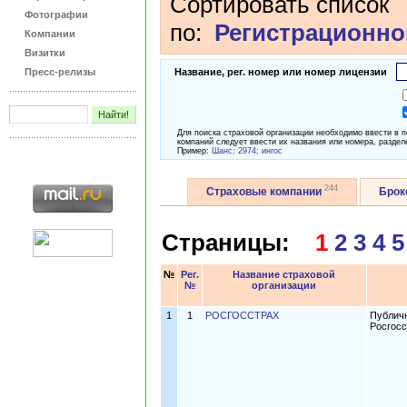
Сортировать список
Фотографии
по:
Регистрационно
Компании
Визитки
Пресс-релизы
Название, рег. номер или номер лицензии
Для поиска страховой организации необходимо ввести в 
компаний следует ввести их названия или номера, раздел
Пример:
Шанс; 2974; ингос
244
Страховые компании
Бро
Страницы:
1
2
3
4
5
№
Рег.
Название страховой
№
организации
1
1
РОСГОССТРАХ
Публич
Росгосс