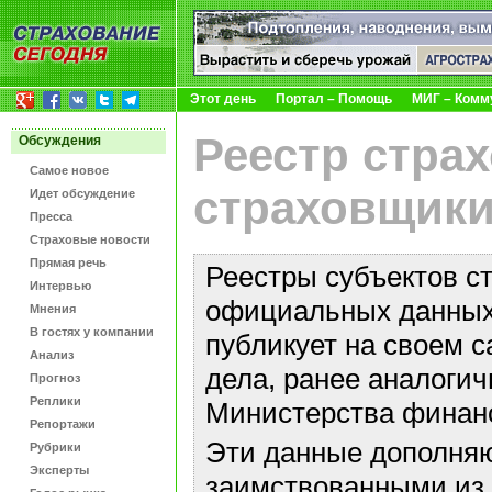
Этот день
Портал – Помощь
МИГ – Комм
Реестр стра
Обсуждения
Самое новое
страховщики
Идет обсуждение
Пресса
Страховые новости
Прямая речь
Реестры субъектов с
Интервью
официальных данных 
Мнения
В гостях у компании
публикует на своем с
Анализ
дела, ранее аналоги
Прогноз
Реплики
Министерства финан
Репортажи
Эти данные дополняю
Рубрики
Эксперты
заимствованными из