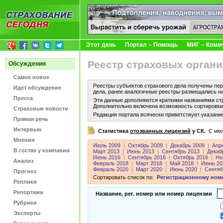
Этот день
Портал – Помощь
МИГ – Комм
Реестр страховых органи
Обсуждения
Самое новое
Реестры субъектов страхового дела получены пер
Идет обсуждение
дела, ранее аналогичные реестры размещались н
Пресса
Эти данные дополняются краткими названиями ст
Дополнительно включена возможность сортировки 
Страховые новости
Редакция портала всячески приветствует указани
Прямая речь
Интервью
Статистика
отозванных лицензий
у СК.
C июл
Мнения
Июль 2009
|
Октябрь 2009
|
Декабрь 2009
|
Апр
В гостях у компании
Март 2013
|
Июнь 2013
|
Сентябрь 2013
|
Декаб
Июнь 2016
|
Сентябрь 2016
|
Октябрь 2016
|
Но
Анализ
Февраль 2018
|
Март 2018
|
Май 2018
|
Июнь 20
Февраль 2020
|
Март 2020
|
Июнь 2020
|
Сентяб
Прогноз
Сортировать список по:
Регистрационному ном
Реплики
Репортажи
Название, рег. номер или номер лицензии
Рубрики
Эксперты