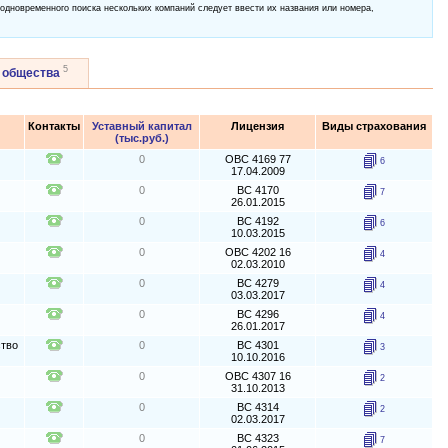
 одновременного поиска нескольких компаний следует ввести их названия или номера,
5
 общества
Контакты
Уставный капитал
Лицензия
Виды страхования
(тыс.руб.)
0
ОВС 4169 77
6
17.04.2009
0
ВС 4170
7
26.01.2015
0
ВС 4192
6
10.03.2015
0
ОВС 4202 16
4
02.03.2010
0
ВС 4279
4
03.03.2017
0
ВС 4296
4
26.01.2017
ство
0
ВС 4301
3
10.10.2016
0
ОВС 4307 16
2
31.10.2013
0
ВС 4314
2
02.03.2017
0
ВС 4323
7