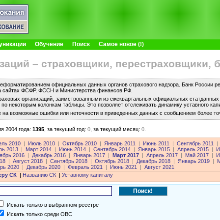
уникации
Обучение
Поиск
Самое новое (!)
заций – страховщики, перестраховщики, 
еформатированием официальных данных органов страхового надзора. Банк России рег
а сайтах ФСФР, ФССН и Министерства финансов РФ.
раховых организаций, заимствованными из ежеквартальных официальных статданных с
по некоторым колонкам таблицы. Это позволяет отслеживать динамику уставного капи
е на возможные ошибки или неточности в приведенных данных с сообщением более то
я 2004 года:
1395
,
за текущий год:
0
,
за текущий месяц:
0
.
ель 2010
|
Июль 2010
|
Октябрь 2010
|
Январь 2011
|
Июнь 2011
|
Сентябрь 2011
|
рь 2013
|
Март 2014
|
Июнь 2014
|
Сентябрь 2014
|
Январь 2015
|
Апрель 2015
|
И
ябрь 2016
|
Декабрь 2016
|
Январь 2017
|
Март 2017
|
Апрель 2017
|
Май 2017
|
И
18
|
Август 2018
|
Сентябрь 2018
|
Октябрь 2018
|
Декабрь 2018
|
Январь 2019
|
М
рь 2020
|
Декабрь 2020
|
Февраль 2021
|
Июнь 2021
|
Август 2021
еру СК
|
Названию СК
|
Уставному капиталу
Искать только в выбранном реестре
Искать только среди ОВС