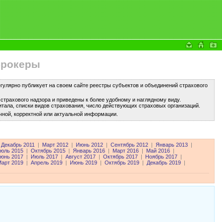
брокеры
улярно публикует на своем сайте реестры субъектов и объединений страхового
трахового надзора и приведены к более удобному и наглядному виду.
тала, списки видов страхования, число действующих страховых организаций.
чной, корректной или актуальной информации.
Декабрь 2011
|
Март 2012
|
Июнь 2012
|
Сентябрь 2012
|
Январь 2013
|
юль 2015
|
Октябрь 2015
|
Январь 2016
|
Март 2016
|
Май 2016
|
юнь 2017
|
Июль 2017
|
Август 2017
|
Октябрь 2017
|
Ноябрь 2017
|
арт 2019
|
Апрель 2019
|
Июнь 2019
|
Октябрь 2019
|
Декабрь 2019
|