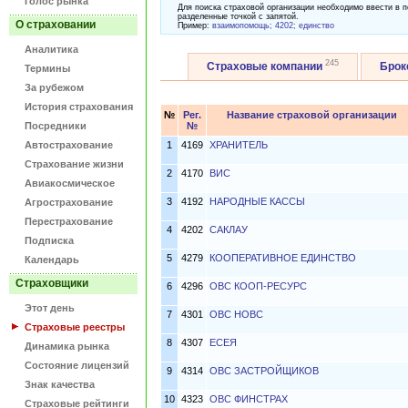
Голос рынка
Для поиска страховой организации необходимо ввести в п
разделенные точкой с запятой.
О страховании
Пример:
взаимопомощь; 4202; единство
Аналитика
245
Страховые компании
Бро
Термины
За рубежом
История страхования
№
Рег.
Название страховой организации
Посредники
№
Автострахование
1
4169
ХРАНИТЕЛЬ
Страхование жизни
2
4170
ВИС
Авиакосмическое
3
4192
НАРОДНЫЕ КАССЫ
Агрострахование
Перестрахование
4
4202
САКЛАУ
Подписка
5
4279
КООПЕРАТИВНОЕ ЕДИНСТВО
Календарь
Страховщики
6
4296
ОВС КООП-РЕСУРС
Этот день
7
4301
ОВС НОВС
Страховые реестры
8
4307
ЕСЕЯ
Динамика рынка
Состояние лицензий
9
4314
ОВС ЗАСТРОЙЩИКОВ
Знак качества
10
4323
ОВС ФИНСТРАХ
Страховые рейтинги