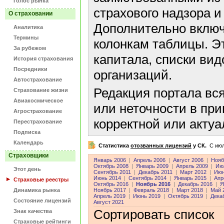
Голос рынка
страхового надзора и
О страховании
Дополнительно включ
Аналитика
Термины
колонкам таблицы. Э
За рубежом
капитала, списки ви
История страхования
Посредники
организаций.
Автострахование
Редакция портала вс
Страхование жизни
Авиакосмическое
или неточности в пр
Агрострахование
корректной или акту
Перестрахование
Подписка
Календарь
Статистика
отозванных лицензий
у СК.
C июл
Страховщики
Январь 2006
|
Апрель 2006
|
Август 2006
|
Нояб
Октябрь 2008
|
Январь 2009
|
Апрель 2009
|
Ию
Этот день
Сентябрь 2011
|
Декабрь 2011
|
Март 2012
|
Июн
Июнь 2014
|
Сентябрь 2014
|
Январь 2015
|
Апр
Страховые реестры
Октябрь 2016
|
Ноябрь 2016
|
Декабрь 2016
|
Я
Динамика рынка
Ноябрь 2017
|
Февраль 2018
|
Март 2018
|
Май 
Апрель 2019
|
Июнь 2019
|
Октябрь 2019
|
Дека
Состояние лицензий
Август 2021
Сортировать список
Знак качества
Страховые рейтинги