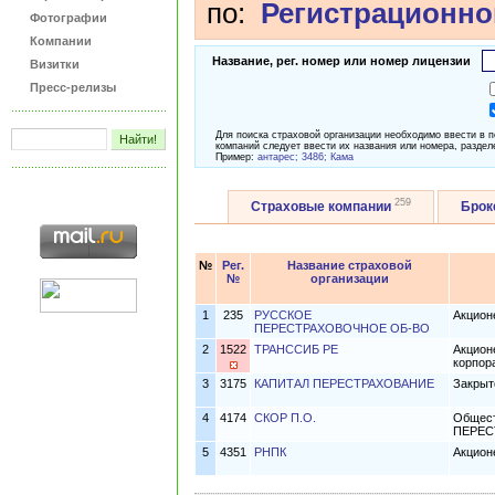
по:
Регистрационно
Фотографии
Компании
Название, рег. номер или номер лицензии
Визитки
Пресс-релизы
Для поиска страховой организации необходимо ввести в 
компаний следует ввести их названия или номера, раздел
Пример:
антарес; 3486; Кама
259
Страховые компании
Бро
№
Рег.
Название страховой
№
организации
1
235
РУССКОЕ
Акцион
ПЕРЕСТРАХОВОЧНОЕ ОБ-ВО
2
1522
ТРАНССИБ РЕ
Акцион
корпор
3
3175
КАПИТАЛ ПЕРЕСТРАХОВАНИЕ
Закрыт
4
4174
СКОР П.О.
Общест
ПЕРЕС
5
4351
РНПК
Акцион