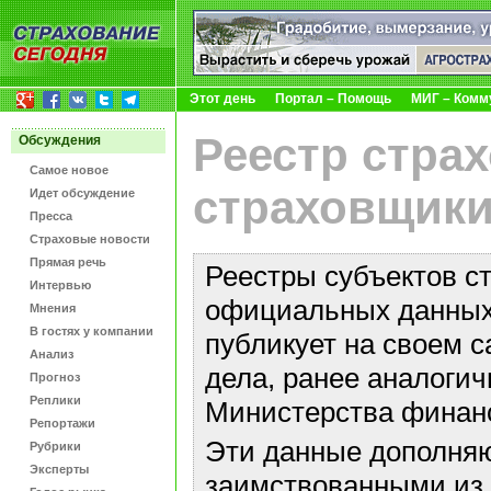
Этот день
Портал – Помощь
МИГ – Комм
Реестр стра
Обсуждения
Самое новое
страховщики
Идет обсуждение
Пресса
Страховые новости
Прямая речь
Реестры субъектов с
Интервью
официальных данных 
Мнения
В гостях у компании
публикует на своем с
Анализ
дела, ранее аналоги
Прогноз
Реплики
Министерства финан
Репортажи
Эти данные дополняю
Рубрики
Эксперты
заимствованными из