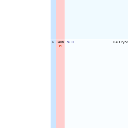
6
3408
РАСО
ОАО Русск