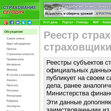
Этот день
Портал – Помощь
МИГ – Комм
Реестр стра
Обсуждения
Самое новое
страховщики
Идет обсуждение
Пресса
Страховые новости
Прямая речь
Реестры субъектов с
Интервью
официальных данных 
Мнения
В гостях у компании
публикует на своем с
Анализ
дела, ранее аналоги
Прогноз
Реплики
Министерства финан
Репортажи
Эти данные дополняю
Рубрики
Эксперты
заимствованными из