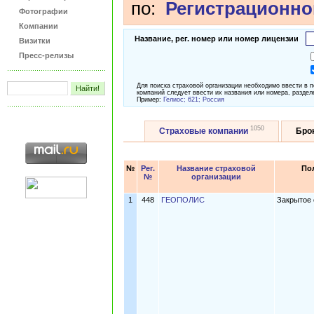
по:
Регистрационно
Фотографии
Компании
Название, рег. номер или номер лицензии
Визитки
Пресс-релизы
Для поиска страховой организации необходимо ввести в 
компаний следует ввести их названия или номера, раздел
Пример:
Гелиос; 621; Россия
1050
Страховые компании
Бро
№
Рег.
Название страховой
По
№
организации
1
448
ГЕОПОЛИС
Закрытое 