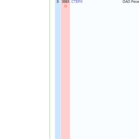
8
3983
СТЕРХ
ОАО Регио