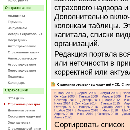
Голос рынка
страхового надзора и
О страховании
Дополнительно включ
Аналитика
Термины
колонкам таблицы. Э
За рубежом
капитала, списки ви
История страхования
Посредники
организаций.
Автострахование
Редакция портала вс
Страхование жизни
Авиакосмическое
или неточности в пр
Агрострахование
корректной или акту
Перестрахование
Подписка
Календарь
Статистика
отозванных лицензий
у СК.
C июл
Страховщики
Январь 2006
|
Апрель 2006
|
Август 2006
|
Нояб
Октябрь 2008
|
Январь 2009
|
Апрель 2009
|
Ию
Этот день
Сентябрь 2011
|
Декабрь 2011
|
Март 2012
|
Июн
Июнь 2014
|
Сентябрь 2014
|
Январь 2015
|
Апр
Страховые реестры
Октябрь 2016
|
Ноябрь 2016
|
Декабрь 2016
|
Ян
Динамика рынка
Ноябрь 2017
|
Февраль 2018
|
Март 2018
|
Май 
Апрель 2019
|
Июнь 2019
|
Октябрь 2019
|
Дека
Состояние лицензий
Август 2021
Сортировать список
Знак качества
Страховые рейтинги