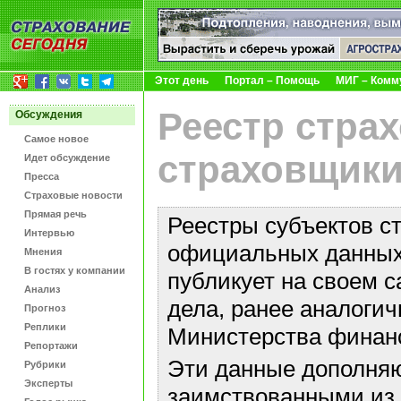
Этот день
Портал – Помощь
МИГ – Комм
Реестр стра
Обсуждения
Самое новое
страховщики
Идет обсуждение
Пресса
Страховые новости
Прямая речь
Реестры субъектов с
Интервью
официальных данных 
Мнения
В гостях у компании
публикует на своем с
Анализ
дела, ранее аналоги
Прогноз
Реплики
Министерства финан
Репортажи
Эти данные дополняю
Рубрики
Эксперты
заимствованными из