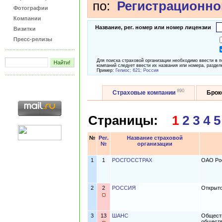
по:
Регистрационно
Фотографии
Компании
Название, рег. номер или номер лицензии
Визитки
Пресс-релизы
Для поиска страховой организации необходимо ввести в 
компаний следует ввести их названия или номера, раздел
Пример:
Гелиос; 621; Россия
890
Страховые компании
Бро
Страницы:
1
2
3
4
5
№
Рег.
Название страховой
№
организации
1
1
РОСГОССТРАХ
ОАО Рос
2
2
РОССИЯ
Открыто
3
13
ШАНС
Обществ
общест