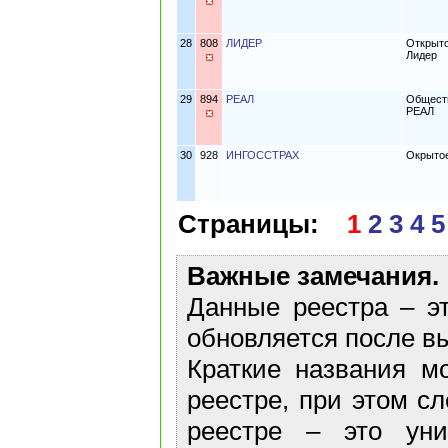
28
808
ЛИДЕР
Открыто
Лидер
29
894
РЕАЛ
Обществ
РЕАЛ
30
928
ИНГОССТРАХ
Окрытое
Страницы:
1
2
3
4
5
Важные замечания.
Данные реестра – эт
обновляется после в
Краткие названия м
реестре, при этом с
реестре – это ун