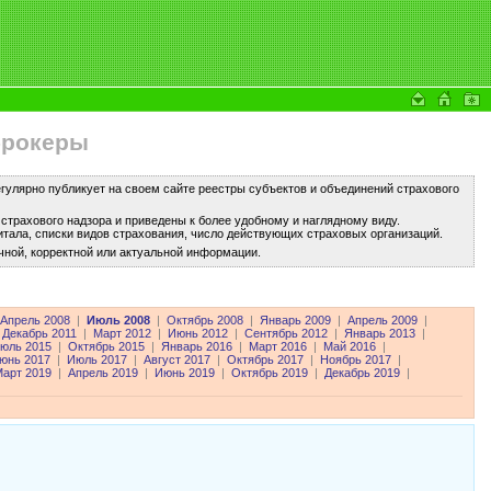
брокеры
улярно публикует на своем сайте реестры субъектов и объединений страхового
трахового надзора и приведены к более удобному и наглядному виду.
тала, списки видов страхования, число действующих страховых организаций.
чной, корректной или актуальной информации.
Апрель 2008
|
Июль 2008
|
Октябрь 2008
|
Январь 2009
|
Апрель 2009
|
Декабрь 2011
|
Март 2012
|
Июнь 2012
|
Сентябрь 2012
|
Январь 2013
|
юль 2015
|
Октябрь 2015
|
Январь 2016
|
Март 2016
|
Май 2016
|
юнь 2017
|
Июль 2017
|
Август 2017
|
Октябрь 2017
|
Ноябрь 2017
|
арт 2019
|
Апрель 2019
|
Июнь 2019
|
Октябрь 2019
|
Декабрь 2019
|