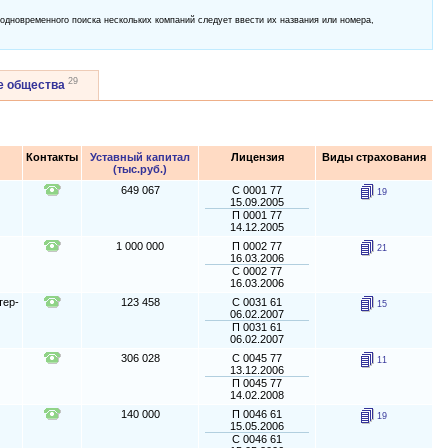
 одновременного поиска нескольких компаний следует ввести их названия или номера,
29
е общества
Контакты
Уставный капитал
Лицензия
Виды страхования
(тыс.руб.)
649 067
С 0001 77
19
15.09.2005
П 0001 77
14.12.2005
1 000 000
П 0002 77
21
16.03.2006
С 0002 77
16.03.2006
тер-
123 458
С 0031 61
15
06.02.2007
П 0031 61
06.02.2007
306 028
С 0045 77
11
13.12.2006
П 0045 77
14.02.2008
140 000
П 0046 61
19
15.05.2006
С 0046 61