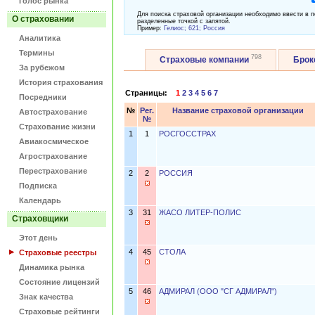
Голос рынка
Для поиска страховой организации необходимо ввести в п
О страховании
разделенные точкой с запятой.
Пример:
Гелиос; 621; Россия
Аналитика
Термины
798
Страховые компании
Бро
За рубежом
История страхования
Страницы:
1
2
3
4
5
6
7
Посредники
№
Рег.
Название страховой организации
Автострахование
№
Страхование жизни
1
1
РОСГОССТРАХ
Авиакосмическое
Агрострахование
Перестрахование
2
2
РОССИЯ
Подписка
Календарь
3
31
ЖАСО ЛИТЕР-ПОЛИС
Страховщики
Этот день
4
45
СТОЛА
Страховые реестры
Динамика рынка
Состояние лицензий
5
46
АДМИРАЛ (ООО "СГ АДМИРАЛ")
Знак качества
Страховые рейтинги