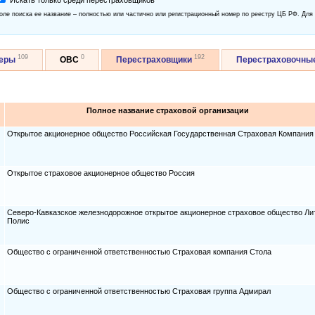
Искать только среди перестраховщиков
оле поиска ее название – полностью или частично или регистрационный номер по реестру ЦБ РФ. Для
109
0
192
керы
ОВС
Перестраховщики
Перестраховочны
Полное название страховой организации
Открытое акционерное общество Российская Государственная Страховая Компания
Открытое страховое акционерное общество Россия
Северо-Кавказское железнодорожное открытое акционерное страховое общество Ли
Полис
Общество с ограниченной ответственностью Страховая компания Стола
Общество с ограниченной ответственностью Страховая группа Адмирал