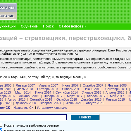
уникации
Обучение
Поиск
Самое новое (!)
заций – страховщики, перестраховщики, 
еформатированием официальных данных органов страхового надзора. Банк России рег
а сайтах ФСФР, ФССН и Министерства финансов РФ.
раховых организаций, заимствованными из ежеквартальных официальных статданных с
по некоторым колонкам таблицы. Это позволяет отслеживать динамику уставного капи
е на возможные ошибки или неточности в приведенных данных с сообщением более то
я 2004 года:
1395
,
за текущий год:
0
,
за текущий месяц:
0
.
рь 2006
|
Январь 2007
|
Апрель 2007
|
Июнь 2007
|
Октябрь 2007
|
Январь 2008
|
ель 2010
|
Июль 2010
|
Октябрь 2010
|
Январь 2011
|
Июнь 2011
|
Сентябрь 2011
|
рь 2013
|
Март 2014
|
Июнь 2014
|
Сентябрь 2014
|
Январь 2015
|
Апрель 2015
|
И
ябрь 2016
|
Декабрь 2016
|
Январь 2017
|
Март 2017
|
Апрель 2017
|
Май 2017
|
И
18
|
Август 2018
|
Сентябрь 2018
|
Октябрь 2018
|
Декабрь 2018
|
Январь 2019
|
М
рь 2020
|
Декабрь 2020
|
Февраль 2021
|
Июнь 2021
|
Август 2021
еру СК
|
Названию СК
|
Уставному капиталу
Искать только в выбранном реестре