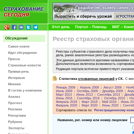
Этот день
Портал – Помощь
МИГ – Комм
Реестр страховых органи
Обсуждения
Самое новое
Реестры субъектов страхового дела получены пер
Идет обсуждение
дела, ранее аналогичные реестры размещались н
Пресса
Эти данные дополняются краткими названиями ст
Дополнительно включена возможность сортировки 
Страховые новости
Редакция портала всячески приветствует указани
Прямая речь
Интервью
Статистика
отозванных лицензий
у СК.
C июл
Мнения
Январь 2006
|
Апрель 2006
|
Август 2006
|
Нояб
В гостях у компании
Июль 2009
|
Октябрь 2009
|
Декабрь 2009
|
Апр
Март 2013
|
Июнь 2013
|
Сентябрь 2013
|
Декаб
Анализ
Июнь 2016
|
Сентябрь 2016
|
Октябрь 2016
|
Но
Февраль 2018
|
Март 2018
|
Май 2018
|
Июнь 20
Прогноз
Февраль 2020
|
Март 2020
|
Июнь 2020
|
Сентяб
Реплики
Сортировать список по:
Регистрационному ном
Репортажи
Название, рег. номер или номер лицензии
Рубрики
Эксперты