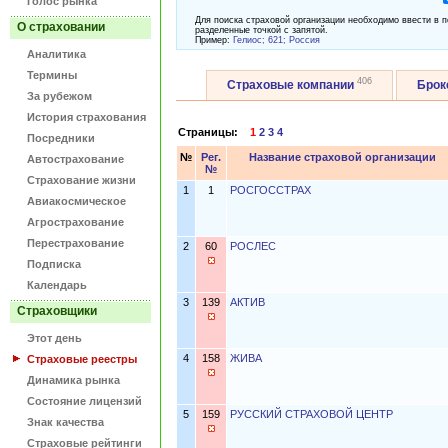
Голос рынка
Для поиска страховой организации необходимо ввести в п
О страховании
разделенные точкой с запятой.
Пример:
Гелиос; 621; Россия
Аналитика
Термины
406
Страховые компании
Бро
За рубежом
История страхования
Страницы:
1
2
3
4
Посредники
№
Рег.
Название страховой организации
Автострахование
№
Страхование жизни
1
1
РОСГОССТРАХ
Авиакосмическое
Агрострахование
Перестрахование
2
60
РОСЛЕС
Подписка
Календарь
3
139
АКТИВ
Страховщики
Этот день
4
158
ЖИВА
Страховые реестры
Динамика рынка
Состояние лицензий
5
159
РУССКИЙ СТРАХОВОЙ ЦЕНТР
Знак качества
Страховые рейтинги