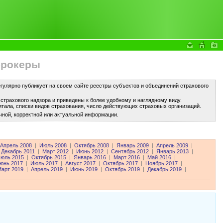
брокеры
улярно публикует на своем сайте реестры субъектов и объединений страхового
трахового надзора и приведены к более удобному и наглядному виду.
тала, списки видов страхования, число действующих страховых организаций.
чной, корректной или актуальной информации.
Апрель 2008
|
Июль 2008
|
Октябрь 2008
|
Январь 2009
|
Апрель 2009
|
Декабрь 2011
|
Март 2012
|
Июнь 2012
|
Сентябрь 2012
|
Январь 2013
|
юль 2015
|
Октябрь 2015
|
Январь 2016
|
Март 2016
|
Май 2016
|
юнь 2017
|
Июль 2017
|
Август 2017
|
Октябрь 2017
|
Ноябрь 2017
|
арт 2019
|
Апрель 2019
|
Июнь 2019
|
Октябрь 2019
|
Декабрь 2019
|