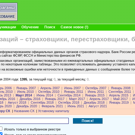
уникации
Обучение
Поиск
Самое новое (!)
заций – страховщики, перестраховщики, 
еформатированием официальных данных органов страхового надзора. Банк России рег
а сайтах ФСФР, ФССН и Министерства финансов РФ.
раховых организаций, заимствованными из ежеквартальных официальных статданных с
по некоторым колонкам таблицы. Это позволяет отслеживать динамику уставного капи
е на возможные ошибки или неточности в приведенных данных с сообщением более то
я 2004 года:
1395
,
за текущий год:
0
,
за текущий месяц:
0
.
рь 2006
|
Январь 2007
|
Апрель 2007
|
Июнь 2007
|
Октябрь 2007
|
Январь 2008
|
ель 2010
|
Июль 2010
|
Октябрь 2010
|
Январь 2011
|
Июнь 2011
|
Сентябрь 2011
|
рь 2013
|
Март 2014
|
Июнь 2014
|
Сентябрь 2014
|
Январь 2015
|
Апрель 2015
|
И
ябрь 2016
|
Декабрь 2016
|
Январь 2017
|
Март 2017
|
Апрель 2017
|
Май 2017
|
И
18
|
Август 2018
|
Сентябрь 2018
|
Октябрь 2018
|
Декабрь 2018
|
Январь 2019
|
М
рь 2020
|
Декабрь 2020
|
Февраль 2021
|
Июнь 2021
|
Август 2021
еру СК
|
Названию СК
|
Уставному капиталу
Искать только в выбранном реестре