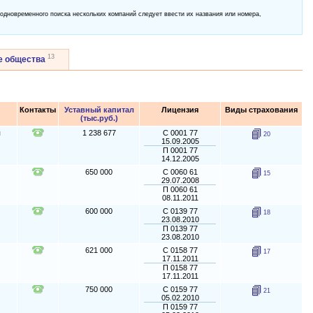
 одновременного поиска нескольких компаний следует ввести их названия или номера,
13
е общества
Контакты
Уставный капитал
Лицензия
Виды страхования
(тыс.руб.)
я
1 238 677
С 0001 77
20
15.09.2005
П 0001 77
14.12.2005
650 000
С 0060 61
15
29.07.2008
П 0060 61
08.11.2011
600 000
С 0139 77
18
23.08.2010
П 0139 77
23.08.2010
621 000
С 0158 77
17
17.11.2011
П 0158 77
17.11.2011
750 000
С 0159 77
21
05.02.2010
П 0159 77