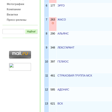
Фотографии
6
177
ЭРГО
Компании
Визитки
7
263
ЖАСО
Пресс-релизы
8
290
АЛЬЯНС
9
348
ЛЕКСГАРАНТ
10
397
ГЕЛИОС
11
461
СТРАХОВАЯ ГРУППА МСК
12
585
АДОНИС
13
621
ВСК