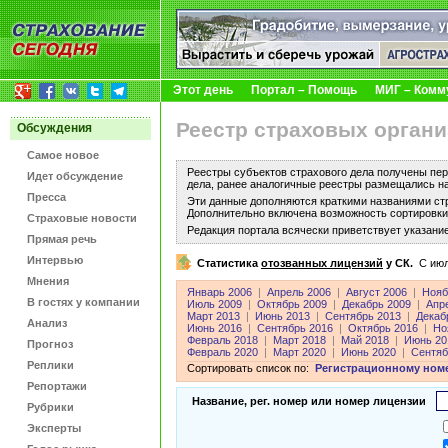
Этот день
Портал – Помощь
МИГ – Комм
Реестр страховых органи
Обсуждения
Самое новое
Реестры субъектов страхового дела получены пер
Идет обсуждение
дела, ранее аналогичные реестры размещались н
Пресса
Эти данные дополняются краткими названиями ст
Дополнительно включена возможность сортировки 
Страховые новости
Редакция портала всячески приветствует указани
Прямая речь
Интервью
Статистика
отозванных лицензий
у СК.
C июл
Мнения
Январь 2006
|
Апрель 2006
|
Август 2006
|
Нояб
В гостях у компании
Июль 2009
|
Октябрь 2009
|
Декабрь 2009
|
Апр
Март 2013
|
Июнь 2013
|
Сентябрь 2013
|
Декаб
Анализ
Июнь 2016
|
Сентябрь 2016
|
Октябрь 2016
|
Но
Февраль 2018
|
Март 2018
|
Май 2018
|
Июнь 20
Прогноз
Февраль 2020
|
Март 2020
|
Июнь 2020
|
Сентяб
Реплики
Сортировать список по:
Регистрационному ном
Репортажи
Название, рег. номер или номер лицензии
Рубрики
Эксперты