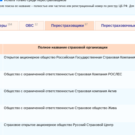
Искать только среди перестраховщиков
оле поиска ее название – полностью или частично или регистрационный номер по реестру ЦБ РФ. Для
164
12
97
керы
ОВС
Перестраховщики
Перестраховочны
Полное название страховой организации
Открытое акционерное общество Российская Государственная Страховая Компани
Общество с ограниченной ответственностью Страховая Компания РОСЛЕС
Общество с ограниченной ответственностью Страховая компания Актив
Общество с ограниченной ответственностью Страховое общество Жива
Страховое открытое акционерное общество Русский Страховой Центр