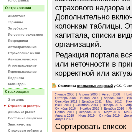
Голос рынка
страхового надзора и
О страховании
Дополнительно включ
Аналитика
Термины
колонкам таблицы. Э
За рубежом
капитала, списки ви
История страхования
Посредники
организаций.
Автострахование
Редакция портала вс
Страхование жизни
Авиакосмическое
или неточности в пр
Агрострахование
корректной или акту
Перестрахование
Подписка
Календарь
Статистика
отозванных лицензий
у СК.
C июл
Страховщики
Январь 2006
|
Апрель 2006
|
Август 2006
|
Нояб
Октябрь 2008
|
Январь 2009
|
Апрель 2009
|
Ию
Этот день
Сентябрь 2011
|
Декабрь 2011
|
Март 2012
|
Июн
Июнь 2014
|
Сентябрь 2014
|
Январь 2015
|
Апр
Страховые реестры
Октябрь 2016
|
Ноябрь 2016
|
Декабрь 2016
|
Ян
Динамика рынка
Ноябрь 2017
|
Февраль 2018
|
Март 2018
|
Май 
Апрель 2019
|
Июнь 2019
|
Октябрь 2019
|
Дека
Состояние лицензий
Август 2021
Сортировать список
Знак качества
Страховые рейтинги