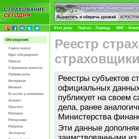
Этот день
Портал – Помощь
МИГ – Комм
Реестр стра
Обсуждения
Самое новое
страховщики
Идет обсуждение
Пресса
Страховые новости
Прямая речь
Реестры субъектов с
Интервью
официальных данных 
Мнения
В гостях у компании
публикует на своем с
Анализ
дела, ранее аналоги
Прогноз
Реплики
Министерства финан
Репортажи
Эти данные дополняю
Рубрики
Эксперты
заимствованными из