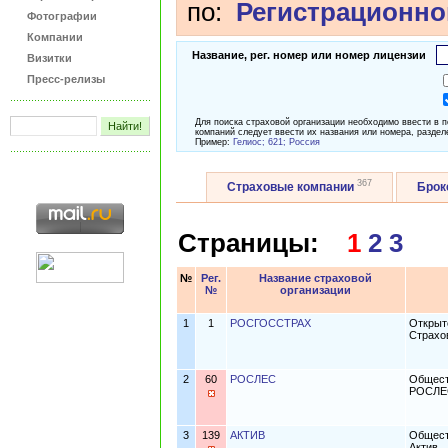
по:
Регистрационно
Фотографии
Компании
Название, рег. номер или номер лицензии
Визитки
Пресс-релизы
Для поиска страховой организации необходимо ввести в 
компаний следует ввести их названия или номера, раздел
Пример:
Гелиос; 621; Россия
367
Страховые компании
Бро
Страницы:
1
2
3
№
Рег.
Название страховой
№
организации
1
1
РОСГОССТРАХ
Открыт
Страхо
2
60
РОСЛЕС
Общест
РОСЛЕ
3
139
АКТИВ
Общест
Актив