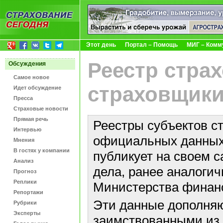
Этот день
Портал – Помощь
МИГ – Комм
Реестр стра
Обсуждения
Самое новое
страховщики
Идет обсуждение
Пресса
Страховые новости
Прямая речь
Реестры субъектов с
Интервью
официальных данных 
Мнения
В гостях у компании
публикует на своем с
Анализ
дела, ранее аналоги
Прогноз
Реплики
Министерства финан
Репортажи
Эти данные дополняю
Рубрики
Эксперты
заимствованными из