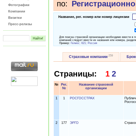
по:
Регистрационно
Фотографии
Компании
Название, рег. номер или номер лицензии
Визитки
Пресс-релизы
Для поиска страховой организации необходимо ввести в 
компаний следует ввести их названия или номера, раздел
Пример:
Гелиос; 621; Россия
259
Страховые компании
Бро
Страницы:
1
2
№
Рег.
Название страховой
№
организации
1
1
РОСГОССТРАХ
Публич
Росгос
2
177
ЭРГО
Страхо