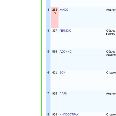
3
263
ЖАСО
Акцион
4
397
ГЕЛИОС
Общест
Гелиос
5
585
АДОНИС
Общест
Адонис
6
621
ВСК
Страхо
7
915
ПАРИ
Акцион
8
928
ИНГОССТРАХ
Страхо