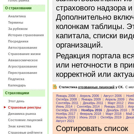
Голос рынка
страхового надзора и
О страховании
Дополнительно включ
Аналитика
Термины
колонкам таблицы. Э
За рубежом
капитала, списки ви
История страхования
Посредники
организаций.
Автострахование
Редакция портала вс
Страхование жизни
Авиакосмическое
или неточности в пр
Агрострахование
корректной или акту
Перестрахование
Подписка
Календарь
Статистика
отозванных лицензий
у СК.
C июл
Страховщики
Январь 2006
|
Апрель 2006
|
Август 2006
|
Нояб
Октябрь 2008
|
Январь 2009
|
Апрель 2009
|
Ию
Этот день
Сентябрь 2011
|
Декабрь 2011
|
Март 2012
|
Июн
Июнь 2014
|
Сентябрь 2014
|
Январь 2015
|
Апр
Страховые реестры
Октябрь 2016
|
Ноябрь 2016
|
Декабрь 2016
|
Я
Динамика рынка
Ноябрь 2017
|
Февраль 2018
|
Март 2018
|
Май 
Апрель 2019
|
Июнь 2019
|
Октябрь 2019
|
Дека
Состояние лицензий
Август 2021
Сортировать список
Знак качества
Страховые рейтинги