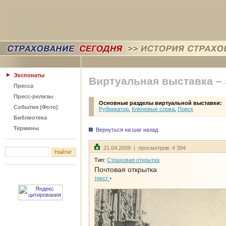
Экспонаты
Виртуальная выставка –
Пресса
Пресс-релизы
Основные разделы виртуальной выставки:
События (Фото)
Рубрикатор
,
Ключевые слова
,
Поиск
Библиотека
Термины
Вернуться на шаг назад
21.04.2009 | просмотров: 4 394
Тип:
Страховая открытка
Почтовая открытка
текст