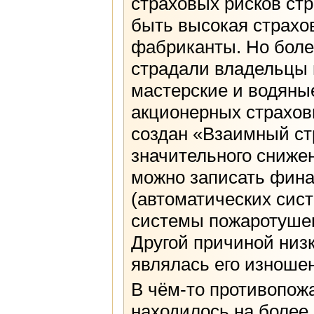
страховых рисков ст
быть высокая страхо
фабриканты. Но боле
страдали владельцы
мастерские и водяны
акционерных страхов
создан «Взаимный ст
значительного снижен
можно записать фина
(автоматических сис
системы пожаротушен
Другой причиной низ
являлась его изноше
В чём-то противопож
находилось на более 