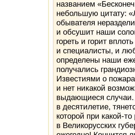
названием «Бесконечн
небольшую цитату: «Л
обывателя неразделим
и обсушит наши соло
гореть и горит вплот
и специалисты, и лю
определены наши еже
получались грандиозн
Известиями о пожара
и нет никакой возмож
выдающиеся случаи. И
в десятилетие, тянетс
которой при какой-т
в Великорусских губе
ежегодно! Кончится л