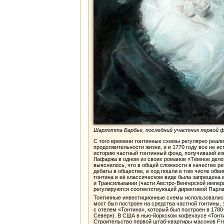
Шарлотта Барбье, последний участник первой фра
С того времени тонтинные схемы регулярно реали
продолжительности жизни, и в 1770 году все не и
историю частный тонтинный фонд, получивший изв
Лафаржа в одном из своих романов «Тёмное дело»
выяснилось, что в общей сложности в качестве р
дебаты в обществе, в ход пошли в том числе обв
тонтина в её классическом виде была запрещена 
и Трансильвании (части Австро-Венгерской импер
регулируются соответствующей директивой Парла
Тонтинные инвестиционные схемы использовались 
мост был построен на средства частной тонтины, 
с отелем «Тонтина», который был построен в 1780
Северн). В США в нью-йоркском кофехаусе «Тонти
Строительство первой штаб-квартиры масонов Fre