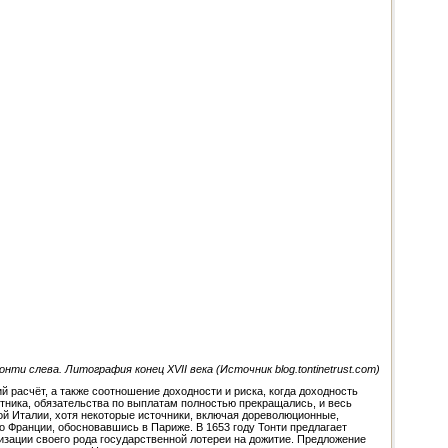
и слева. Литография конец XVII века (Источник blog.tontinetrust.com)
й расчёт, а также соотношение доходности и риска, когда доходность
тника, обязательства по выплатам полностью прекращались, и весь
ой Италии, хотя некоторые источники, включая дореволюционные,
во Франции, обосновавшись в Париже. В 1653 году Тонти предлагает
изации своего рода государственной лотереи на дожитие. Предложение