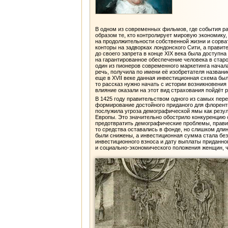
В одном из современных фильмов, где события р
образом те, кто контролирует мировую экономику,
на продолжительности собственной жизни и сорва
конторы на задворках лондонского Сити, а правит
до своего запрета в конце XIX века была доступ
на гарантированное обеспечение человека в старо
один из пионеров современного маркетинга начала
речь, получила по имени её изобретателя названи
еще в XVII веке данная инвестиционная схема бы
то рассказ нужно начать с истории возникновения
влияние оказали на этот вид страхования пойдёт р
В 1425 году правительством одного из самых пере
формирование достойного приданого для флоренти
послужила угроза демографической ямы как резул
Европы. Это значительно обострило конкуренцию 
предотвратить демографические проблемы, правит
то средства оставались в фонде, но слишком дли
были снижены, а инвестиционная сумма стала без
инвестиционного взноса и дату выплаты приданно
и социально-экономического положения женщин, 