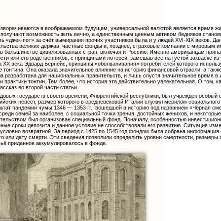
азворачиваются в воображаемом будущем, универсальной валютой является время жиз
 получают возможность жить вечно, а единственным ценным активом бедняков станови
ть «джек-пот» за счёт вымирания прочих участников была и у людей XVI-XIX веков. Д
ельства великих держав, частные фонды и, позднее, страховые компании с мировым им
на в большинстве цивилизованных стран, включая и Россию. Именно американцам прин
сти или его родственников, с принципами лотереи, замешав всё на густой закваске из
 XX века Эдвард Бернейс, принципы «оболванивания» потребителей которого использую
е тонтина. Она оказала значительное влияние на историю финансовой отрасли, а такж
ла разработана для национальных правительств, и лишь спустя значительное время 
 и практики тонтин. Тем более, что история эта действительно увлекательная. О том, 
ассказ во второй части статьи.
довых государств своего времени, Флорентийской республики, был учрежден особый фо
йских невест, размер которого в средневековой Италии служил мерилом социального
ьтат пандемии чумы 1346 — 1353 гг., вошедшей в историю под названием «Чёрная смер
среди семей за наиболее, с социальной точки зрения, достойных женихов, и некоторы
ельством был организован специальный фонд. Поначалу, особенностью инвестиционно
нные сроки депозита и данное условие не способствовали его развитию. Ситуация изм
условно возвратной. За период с 1425 по 1545 год фондом была собрана информация 
го или дату смерти. Эти сведения позволили определить уровни смертности, размеры 
чьё приданное аккумулировалось в фонде.