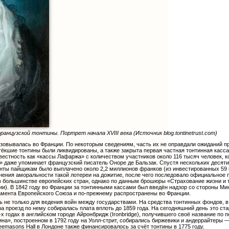
нцузской тонтины. Портрет начала XVIII века (Источник blog.tontinetrust.com)
зовывалась во Франции. По некоторым сведениям, часть их не оправдали ожиданий п
стёкшие тонтины были ликвидированы, а также закрыта первая частная тонтинная касс
естность как «кассы Лафаржа» с количеством участников около 116 тысяч человек, 
 даже упоминает французский писатель Оноре де Бальзак. Спустя нескольких десятиле
енты пайщикам было выплачено около 2,2 миллионов франков (из инвестированных 59
инения аморальности такой лотереи на дожитие, после чего последовало официальное
в большинстве европейских стран, однако по данным брошюры «Страхование жизни и 
ии). В 1842 году во Франции за тонтинными кассами был введён надзор со стороны Ми
мента Европейского Союза и по-прежнему распространены во Франции.
не только для ведения войн между государствами. На средства тонтинных фондов, в 
за проезд по нему собиралась плата вплоть до 1859 года. На сегодняшний день это с
-х годах в английском городе Айронбридж (Ironbridge), получившего своё название по
на», построенном в 1792 году на Уолл-стрит, собирались биржевики и андеррайтеры
emasons Hall в Лондоне также финансировалось за счёт тонтины в 1775 году.