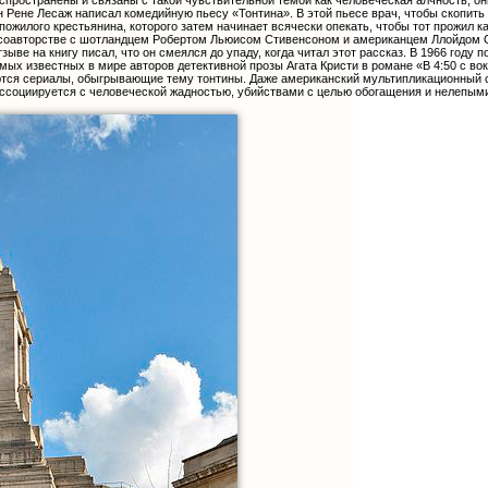
аспространены и связаны с такой чувствительной темой как человеческая алчность, о
н Рене Лесаж написал комедийную пьесу «Тонтина». В этой пьесе врач, чтобы скопить
я пожилого крестьянина, которого затем начинает всячески опекать, чтобы тот прожил
 в соавторстве с шотландцем Робертом Льюисом Стивенсоном и американцем Ллойдом 
зыве на книгу писал, что он смеялся до упаду, когда читал этот рассказ. В 1966 году
ых известных в мире авторов детективной прозы Агата Кристи в романе «В 4:50 с вок
тся сериалы, обыгрывающие тему тонтины. Даже американский мультипликационный с
 ассоциируется с человеческой жадностью, убийствами с целью обогащения и нелепым