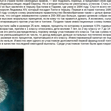
астья в стране более свободных нравов, — мог подумать Лоренцо, и предложил свою и
бодномыслящих людей Европы. Но и вторая попытка не увенчалась успехом. Стать св
он был заключён в тюрьму Бастилии в Париже, где умер в 1684 году. Спустя всего пят
короля Людовика XIV, который посадил Тонти в тюрьму. Первая в истории тонтина 1689
 году схожую схему реализовало правительство Великобритании также с целью финан
ов, что сегодня эквивалентно сумме в 200-300 раз больше, однако целиком собран н
е высоких моральных принципов, если кому-то так нравится думать. А возможно, сыгр
гитировавшего против участия в тонтине. Позднее такие инвестиционные схемы появи
пустило займ в размере 25 млн. ливров, проценты по которому в размере 4,5% годов
озрастам, причём к 1 классу относились дети моложе 7 лет, ко 2-му классу от 7 до 14
иков его рента распределялась поровну между участниками его класса. Так как сумма
 на уменьшающееся их число, то доход живущих дольше остальных постепенно возрас
в размере всех процентов, причитавшихся его классу. Инвестированный капитал не п
ло нельзя. Известно имя одного из участников-долгожителей первой французской тон
ов в качестве последней ежегодной выплаты. Среди участников тонтин были аристокра