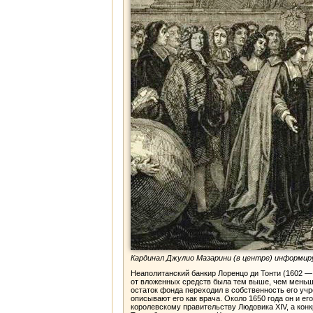
Кардинал Джулио Мазарини (в центре) информируе
Неаполитанский банкир Лоренцо ди Тонти (1602 — 
от вложенных средств была тем выше, чем меньше
остаток фонда переходил в собственность его уч
описывают его как врача. Около 1650 года он и е
королевскому правительству Людовика XIV, а кон