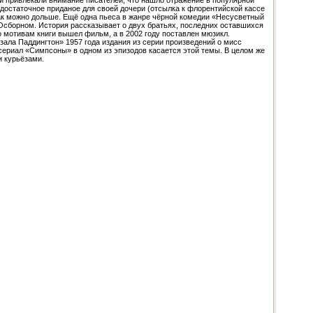
ни привлекали внимание писателей, что нашло отражение в популярной
 достаточное приданое для своей дочери (отсылка к флорентийской кассе
 как можно дольше. Ещё одна пьеса в жанре чёрной комедии «Несусветный
Осборном. История рассказывает о двух братьях, последних оставшихся
 по мотивам книги вышел фильм, а в 2002 году поставлен мюзикл.
зала Паддингтон» 1957 года издания из серии произведений о мисс
ериал «Симпсоны» в одном из эпизодов касается этой темы. В целом же
и курьёзами.