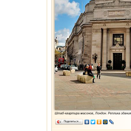
Штаб-квартира масонов, Лондон. Реплика здани
Поделиться…