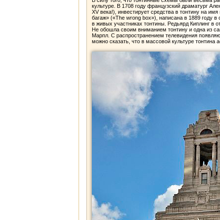
В силу того, что тонтинные схемы были весьма р
культуре. В 1708 году французский драматург Але
XV века!), инвестирует средства в тонтину на им
багаж» («The wrong box»), написана в 1889 году
в живых участниках тонтины. Редьярд Киплинг в от
Не обошла своим вниманием тонтину и одна из сам
Марпл. С распространением телевидения появляю
можно сказать, что в массовой культуре тонтина