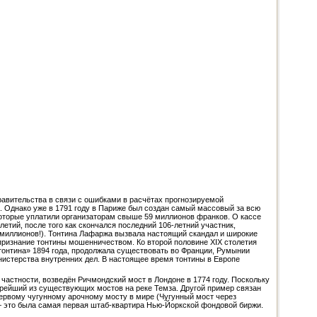
равительства в связи с ошибками в расчётах прогнозируемой
а. Однако уже в 1791 году в Париже был создан самый массовый за всю
которые уплатили организаторам свыше 59 миллионов франков. О кассе
тий, после того как скончался последний 106-летний участник,
 миллионов!). Тонтина Лафаржа вызвала настоящий скандал и широкие
 признание тонтины мошенничеством. Ко второй половине XIX столетия
тонтина» 1894 года, продолжала существовать во Франции, Румынии
нистерства внутренних дел. В настоящее время тонтины в Европе
частности, возведён Ричмондский мост в Лондоне в 1774 году. Поскольку
тарейший из существующих мостов на реке Темза. Другой пример связан
 первому чугунному арочному мосту в мире (Чугунный мост через
 — это была самая первая штаб-квартира Нью-Йоркской фондовой биржи.