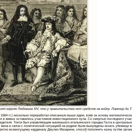
т короля Людовика XIV, что у правительства нет средств на войну. Лоренцо ди Тонт
1684 гг.) несколько переработал описанную выше идею, взяв за основу математически
 в живых оставалось участников инвестиционного пула. Со смертью последнего учас
редителя. Тонти был управляющим маленького итальянского городка Гаэта в центральн
го жена в связи с политической ситуацией на родине были вынуждены искать убежище 
кретно всемогущему кардиналу Джулио Мазарини, способ пополнить казну путём орган