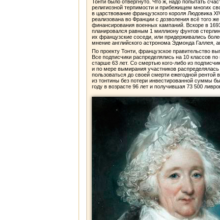
Тонти было отвергнуто. Что ж, надо попытать сч
религиозной терпимости и прибежищем многих сво
в царствование французского короля Людовика XIV 
реализована во Франции с дозволения всё того же 
финансирования военных кампаний. Вскоре в 1693
планировался равным 1 миллиону фунтов стерлинг
их французские соседи, или придерживались боле
мнение английского астронома Эдмонда Галлея, а
По проекту Тонти, французское правительство вы
Все подписчики распределялись на 10 классов по в
старше 63 лет. Со смертью кого-либо из подписч
и по мере вымирания участников распределялась
пользоваться до своей смерти ежегодной рентой 
из тонтины без потери инвестированной суммы бы
году в возрасте 96 лет и получившая 73 500 ливр