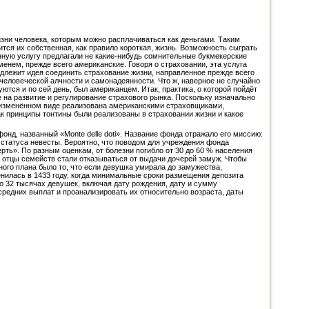
ни человека, которым можно расплачиваться как деньгами. Таким
тся их собственная, как правило короткая, жизнь. Возможность сыграть
анную услугу предлагали не какие-нибудь сомнительные букмекерские
енем, прежде всего американские. Говоря о страховании, эта услуга
адлежит идея соединить страхование жизни, направленное прежде всего
 человеческой алчности и самонадеянности. Что ж, наверное не случайно
тся и по сей день, был американцем. Итак, практика, о которой пойдёт
е на развитие и регулирование страхового рынка. Поскольку изначально
в изменённом виде реализована американскими страховщиками,
как принципы тонтины были реализованы в страховании жизни и какое
нд, названный «Monte delle doti». Название фонда отражало его миссию:
 статуса невесты. Вероятно, что поводом для учреждения фонда
ть». По разным оценкам, от болезни погибло от 30 до 60 % населения
е отцы семейств стали отказываться от выдачи дочерей замуж. Чтобы
го плана было то, что если девушка умирала до замужества,
енилась в 1433 году, когда минимальные сроки размещения депозита
о 32 тысячах девушек, включая дату рождения, дату и сумму
средних выплат и проанализировать их относительно возраста, даты