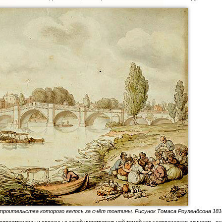
троительства которого велось за счёт тонтины. Рисунок Томаса Роулендсона 1810