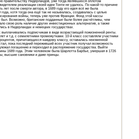
дею правительству Нидерландов, уже тогда являвшихся оплотом
идетелем реализации своей идеи Тонти не удалось. По какой-то причине
ь лет после смерти автора, в 1689 году его идея всё же была
 года, хотя тогда она ещё так не называлась, создавалась с целью
сирования войны, теперь уже против Франции. Фонд этой кассы
е был. Возможно, британские подданные были более расчётливы, чем
ало свою роль наличие других инвестиционных альтернатив, а также
лись в Нидерландах и немецких государствах.
ых выплачивались подписчикам в виде возрастающей пожизненной ренты.
 лет и т.д. с семилетними промежутками. 10-й класс составляли участники
 процентов, причитающихся каждому классу, оставалась неизменной
тал, пока последний переживший всех участник получал возможность
одлежал погашению и переходил в распоряжение государства. Выйти
тины 1689 года. Этим человеком была Шарлотта Барбье, умершая в 1726
ты, высшие сановники и даже принцы.