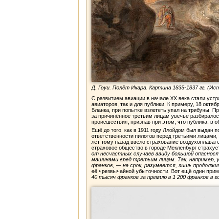
Д. Гоуи. Полёт Икара. Картина 1835-1837 гг. (И
С развитием авиации в начале XX века стали уст
авиаторов, так и для публики. К примеру, 18 окт
Бланка, при попытке взлететь упал на трибуны. П
за причинённое третьим лицам увечье разбиралось
происшествия, признав при этом, что публика, в 
Ещё до того, как в 1911 году Ллойдом был выдан
ответственности пилотов перед третьими лицами,
лет тому назад ввело страхование воздухоплават
страховое общество в городе Мекленбург страхует
от несчастных случаев ввиду большой опаснос
машинами вред третьим лицам. Так, например, 
франков, — на срок, разумеется, лишь продолж
её чрезвычайной убыточности. Вот ещё один при
40 тысяч франков за премию в 1 200 франков в 