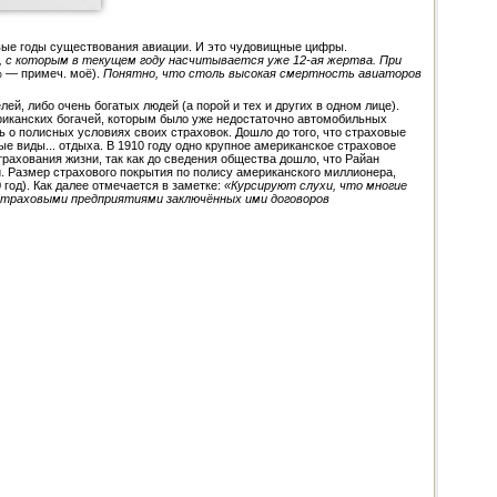
ервые годы существования авиации. И это чудовищные цифры.
р, с которым в текущем году насчитывается уже 12-ая жертва. При
% — примеч. моё).
Понятно, что столь высокая смертность авиаторов
й, либо очень богатых людей (а порой и тех и других в одном лице).
ериканских богачей, которым было уже недостаточно автомобильных
 о полисных условиях своих страховок. Дошло до того, что страховые
е виды... отдыха. В 1910 году одно крупное американское страховое
рахования жизни, так как до сведения общества дошло, что Райан
. Размер страхового покрытия по полису американского миллионера,
 год). Как далее отмечается в заметке:
«Курсируют слухи, что многие
страховыми предприятиями заключённых ими договоров