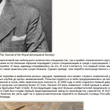
 Journal of the Royal Aeronautical Society)
ерогативой как небольшого количества специалистов, так и крайне ограниченного кр
вания естественным образом порождают узкую специализацию в среде страховщиков. 
и ошибок. И лишь единицы отваживались на это. И хотя считается, что первый полис 
 что такая практика уже существовала. Однако прежде, чем перейти непосредственно к
дит корнями в мифологию разных народов, примером чего может служить знаменитый 
ых клубов до целых авиакомпаний. Попытки подняться в небо предпринимались на прот
ешли в сколь-либо практическую плоскость. В 1900 году в небо поднялся первый дири
я нагрузка составляла более 12 тонн. Начало XX века знаменует собой прорыв в авиа
м братьями Райт (США). В последующие годы всё больше изобретателей предлагали св
у в США был создан первый лицензированный завод по производству самолётов. В 1914
Конечно же, речь идёт не о трансатлантическом перелёте из бывшей столицы Российс
Флорида.