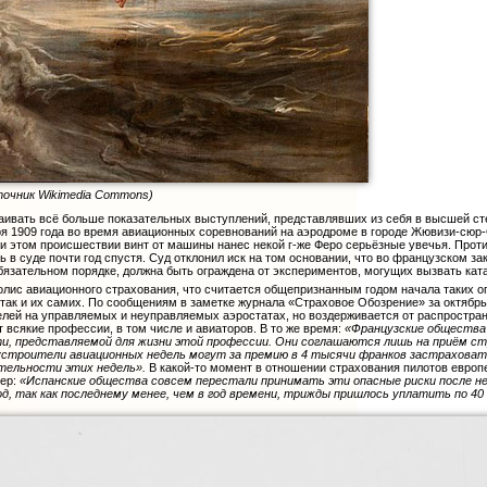
сточник Wikimedia Commons)
раивать всё больше показательных выступлений, представлявших из себя в высшей ст
ября 1909 года во время авиационных соревнований на аэродроме в городе Жювизи-сюр-
ри этом происшествии винт от машины нанес некой г-же Феро серьёзные увечья. Проти
 в суде почти год спустя. Суд отклонил иск на том основании, что во французском 
обязательном порядке, должна быть ограждена от экспериментов, могущих вызвать кат
 полис авиационного страхования, что считается общепризнанным годом начала таких 
 так и их самих. По сообщениям в заметке журнала «Страховое Обозрение» за октябрь
елей на управляемых и неуправляемых аэростатах, но воздерживается от распростран
 всякие профессии, в том числе и авиаторов. В то же время:
«Французские общества
ти, представляемой для жизни этой профессии. Они соглашаются лишь на приём 
устроители авиационных недель могут за премию в 4 тысячи франков застрахова
ительности этих недель».
В какой-то момент в отношении страхования пилотов европ
мер:
«Испанские общества совсем перестали принимать эти опасные риски после не
год, так как последнему менее, чем в год времени, трижды пришлось уплатить по 