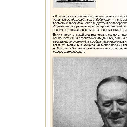
«Что касается аэропланов, то оно (страховое 
лишь как особого рода самоубийства»
— примерн
времени к зарождающейся индустрии авиаперевозо
Однако, несмотря на все риски, присущие полёта
зрения потенциального рынка. О первых годах ст
Если спросить, какой вид транспорта является н
основываться на статистических данных, а не на 
пассажирского самолёта сообщат все национальн
когда эти машины были куда как менее надёжными,
А. Ламплю:
«По своей сути самолёты не являютс
невнимательности».