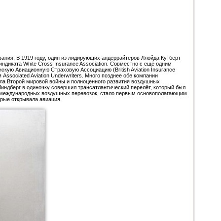
ния. В 1919 году, один из лидирующих андеррайтеров Ллойда Кутберт
ндиката White Cross Insurance Association. Совместно с ещё одним
нскую Авиационную Страховую Ассоциацию (British Aviation Insurance
ssociated Aviation Underwriters. Много позднее обе компании
ала Второй мировой войны и полноценного развития воздушных
Линдберг в одиночку совершил трансатлантический перелёт, который был
ся международных воздушных перевозок, стало первым основополагающим
орые открывала авиация.