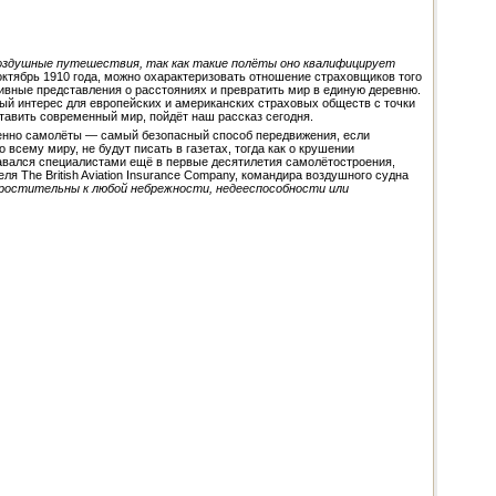
воздушные путешествия, так как такие полёты оно квалифицирует
октябрь 1910 года, можно охарактеризовать отношение страховщиков того
вные представления о расстояниях и превратить мир в единую деревню.
ный интерес для европейских и американских страховых обществ с точки
тавить современный мир, пойдёт наш рассказ сегодня.
именно самолёты — самый безопасный способ передвижения, если
всему миру, не будут писать в газетах, тогда как о крушении
авался специалистами ещё в первые десятилетия самолётостроения,
я The British Aviation Insurance Company, командира воздушного судна
простительны к любой небрежности, недееспособности или