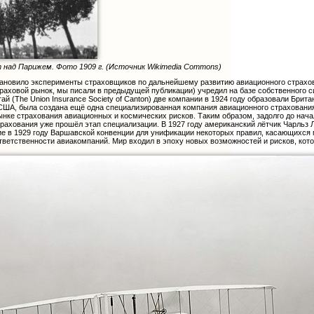
над Парижем. Фото 1909 г. (Источник Wikimedia Commons)
ановило эксперименты страховщиков по дальнейшему развитию авиационного страхова
траховой рынок, мы писали в предыдущей публикации) учредил на базе собственного си
 (The Union Insurance Society of Canton) две компании в 1924 году образовали Брита
в США, была создана ещё одна специализированная компания авиационного страхования A
ынке страхования авиационных и космических рисков. Таким образом, задолго до нач
трахования уже прошёл этап специализации. В 1927 году американский лётчик Чарльз 
тие в 1929 году Варшавской конвенции для унификации некоторых правил, касающих
тветственности авиакомпаний. Мир входил в эпоху новых возможностей и рисков, кот