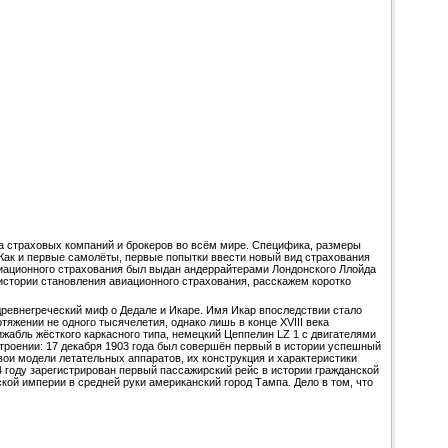
уга страховых компаний и брокеров во всём мире. Специфика, размеры
Как и первые самолёты, первые попытки ввести новый вид страхования
авиационного страхования был выдан андеррайтерами Лондонского Ллойда
 истории становления авиационного страхования, расскажем коротко
древнегреческий миф о Дедале и Икаре. Имя Икар впоследствии стало
яжении не одного тысячелетия, однако лишь в конце XVIII века
жабль жёсткого каркасного типа, немецкий Цеппелин LZ 1 с двигателями
строении: 17 декабря 1903 года был совершён первый в истории успешный
ои модели летательных аппаратов, их конструкция и характеристики
 году зарегистрирован первый пассажирский рейс в истории гражданской
кой империи в средней руки американский город Тампа. Дело в том, что