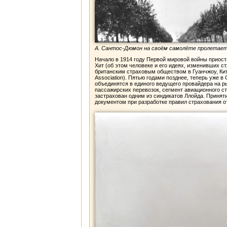
А. Сантос-Дюмон на своём самолёте пролетает 
Начало в 1914 году Первой мировой войны приост
Хит (об этом человеке и его идеях, изменивших с
британским страховым обществом в Гуанчжоу, Китай
Association). Пятью годами позднее, теперь уже 
объединятся в единого ведущего провайдера на р
пассажирских перевозок, сегмент авиационного с
застрахован одним из синдикатов Ллойда. Приня
документом при разработке правил страхования о