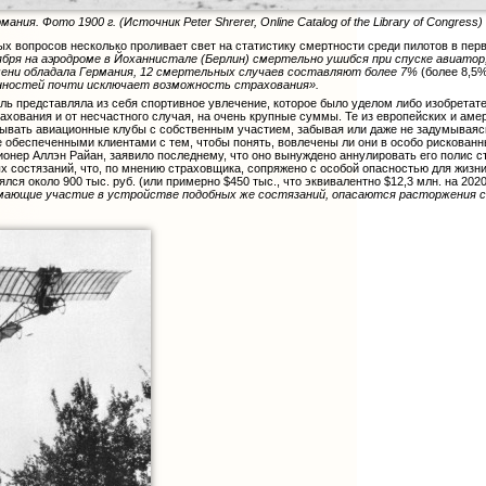
ия. Фото 1900 г. (Источник Peter Shrerer, Online Catalog of the Library of Congress)
вых вопросов несколько проливает свет на статистику смертности среди пилотов в п
ября на аэродроме в Йоханнистале (Берлин) смертельно ушибся при спуске авиато
мени обладала Германия, 12 смертельных случаев составляют более 7%
(более 8,5
анностей почти исключает возможность страхования».
ь представляла из себя спортивное увлечение, которое было уделом либо изобретателе
рахования и от несчастного случая, на очень крупные суммы. Те из европейских и ам
овывать авиационные клубы с собственным участием, забывая или даже не задумываясь
 обеспеченными клиентами с тем, чтобы понять, вовлечены ли они в особо рискованны
онер Аллэн Райан, заявило последнему, что оно вынуждено аннулировать его полис ст
 состязаний, что, по мнению страховщика, сопряжено с особой опасностью для жизни
я около 900 тыс. руб. (или примерно $450 тыс., что эквивалентно $12,3 млн. на 2020
имающие участие в устройстве подобных же состязаний, опасаются расторжения 