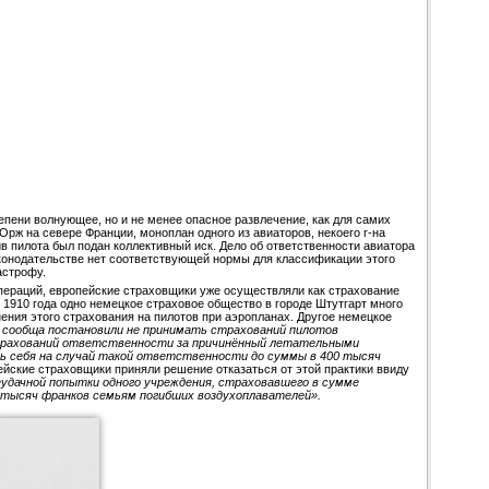
епени волнующее, но и не менее опасное развлечение, как для самих
Орж на севере Франции, моноплан одного из авиаторов, некоего г-на
в пилота был подан коллективный иск. Дело об ответственности авиатора
законодательстве нет соответствующей нормы для классификации этого
астрофу.
операций, европейские страховщики уже осуществляли как страхование
 1910 года одно немецкое страховое общество в городе Штутгарт много
ения этого страхования на пилотов при аэропланах. Другое немецкое
 сообща постановили не принимать страхований пилотов
страхований ответственности за причинённый летательными
ть себя на случай такой ответственности до суммы в 400 тысяч
ейские страховщики приняли решение отказаться от этой практики ввиду
удачной попытки одного учреждения, страховавшего в сумме
40 тысяч франков семьям погибших воздухоплавателей».