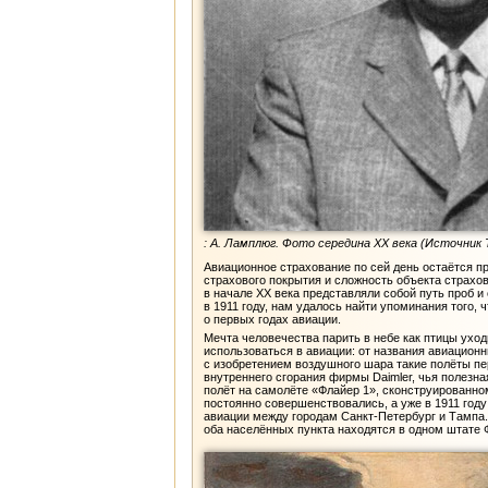
: А. Ламплюг. Фото середина XX века (Источник The
Авиационное страхование по сей день остаётся пр
страхового покрытия и сложность объекта страхо
в начале XX века представляли собой путь проб 
в 1911 году, нам удалось найти упоминания того,
о первых годах авиации.
Мечта человечества парить в небе как птицы ухо
использоваться в авиации: от названия авиационн
с изобретением воздушного шара такие полёты пер
внутреннего сгорания фирмы Daimler, чья полезна
полёт на самолёте «Флайер 1», сконструированно
постоянно совершенствовались, а уже в 1911 год
авиации между городам Санкт-Петербург и Тампа. 
оба населённых пункта находятся в одном штате 