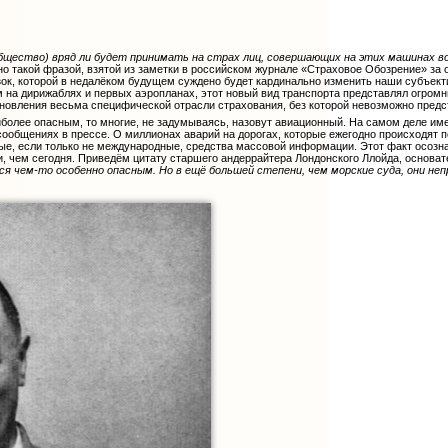
общество) вряд ли будет принимать на страх лиц, совершающих на этих машинах 
о такой фразой, взятой из заметки в российском журнале «Страховое Обозрение» за 
к, которой в недалёком будущем суждено будет кардинально изменить наши субъекти
м на дирижаблях и первых аэропланах, этот новый вид транспорта представлял огром
ановления весьма специфической отрасли страхования, без которой невозможно предс
аиболее опасным, то многие, не задумываясь, назовут авиационный. На самом деле 
сообщениях в прессе. О миллионах аварий на дорогах, которые ежегодно происходят по 
ые, если только не международные, средства массовой информации. Этот факт осозн
 чем сегодня. Приведём цитату старшего андеррайтера Лондонского Ллойда, основател
я чем-то особенно опасным. Но в ещё большей степени, чем морские суда, они не