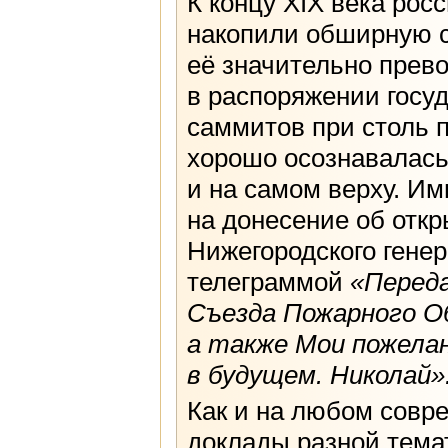
К концу XIX века рос
накопили обширную с
её значительно прево
в распоряжении госуд
саммитов при столь 
хорошо осознавалась 
и на самом верху. Им
на донесение об отк
Нижегородского гене
телеграммой
«Перед
Съезда Пожарного О
а также Мои пожелан
в будущем. Николай»
Как и на любом совр
доклады разной тема