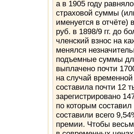
а в 1905 году равнял
страховой суммы (ил
именуется в отчёте) в
руб. в 1898/9 гг. до б
членский взнос на ка
менялся незначительно
подъемные суммы для
выплачено почти 1700
на случай временной 
составила почти 12 т
зарегистрировано 14
по которым составил 
составили всего 9,54
премии. Чтобы весьм
в современных ценах