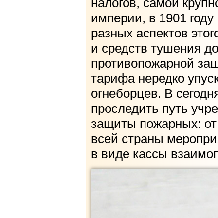
налогов, самой круп
империи, в 1901 году
разных аспектов это
и средств тушения д
противопожарной защ
тарифа нередко упуск
огнеборцев. В сегод
проследить путь учр
защиты пожарных: от
всей страны мероприя
в виде кассы взаимо