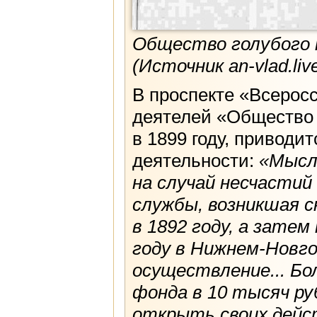
Общество голубого к
(Источник an-vlad.liv
В проспекте «Всеро
деятелей «Общество Г
в 1899 году, приводи
деятельности:
«Мысл
на случай несчастий
службы, возникшая с
в 1892 году, а зате
году в Нижнем-Новго
осуществление... Бо
фонда в 10 тысяч ру
открыть своих дейст