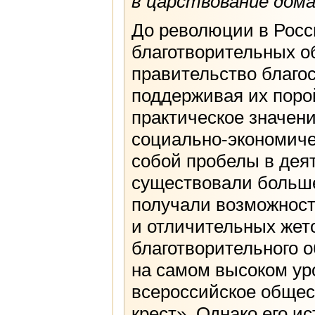
в царствование дома
До революции в Росс
благотворительных об
правительство благо
поддерживая их поро
практическое значени
социально-экономиче
собой пробелы в деят
существовали больше
получали возможност
и отличительных жет
благотворительного 
на самом высоком уро
всероссийское обще
крест». Однако его и