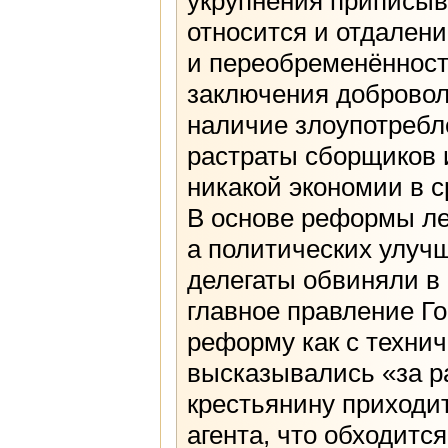
укрупнения приписыв
относится и отдалени
и переобременённост
заключения добровол
наличие злоупотребл
растраты сборщиков и
никакой экономии в с
В основе реформы ле
а политических улучш
делегаты обвиняли в 
главное правление Го
реформу как с техниче
высказывались «за р
крестьянину приходит
агента, что обходитс