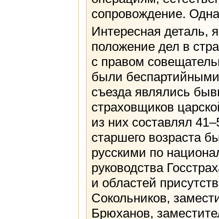
сопровождение. Одна
Интересная деталь, 
положение дел в стр
с правом совещательн
были беспартийными.
съезда являлись бы
страховщиков царско
из них составлял 41–
старшего возраста б
русскими по национа
руководства Госстра
и областей присутст
Сокольников, замест
Брюханов, заместите