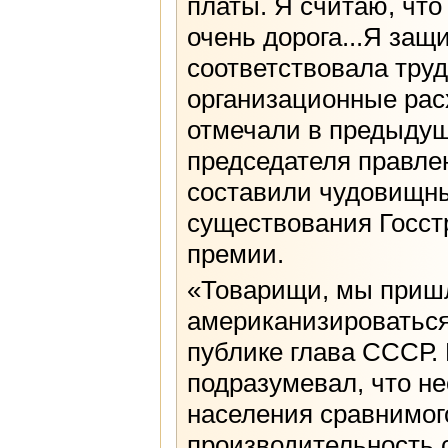
платы. Я считаю, что
очень дорога...Я защ
соответствовала тру
организационные рас
отмечали в предыдущ
председателя правлен
составили чудовищны
существования Госст
премии.
«Товарищи, мы пришл
американизироваться
публике глава СССР.
подразумевал, что н
населения сравнимог
производительность 