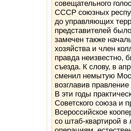
совещательного голос
СССР союзных респуб
до управляющих терр
представителей было 
замечен также начал
хозяйства и член кол
правда неизвестно, б
съезда. К слову, в а
сменил немытую Моск
возглавив правление 
В эти годы практичес
Советского союза и 
Всероссийское коопер
со штаб-квартирой в
операциям, естестве