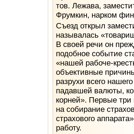
тов. Лежава, замести
Фрумкин, нарком фи
Съезд открыл замести
называлась «товари
В своей речи он преж
подобное событие ст
«нашей рабоче-крест
объективные причины
разрухи всего нашего
падавшей валюты, кон
корней». Первые три
на собирание страхов
страхового аппарата»
работу.