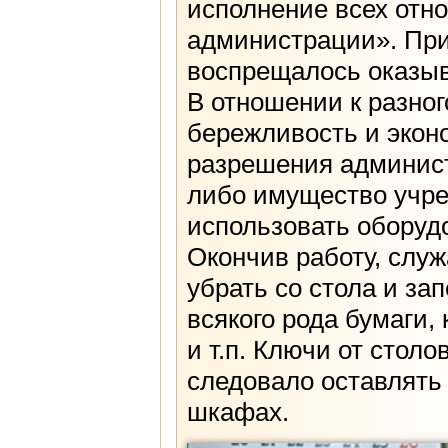
исполнение всех отн
администрации». При
воспрещалось оказыв
В отношении к разно
бережливость и экон
разрешения админист
либо имущество учре
использовать оборуд
Окончив работу, слу
убрать со стола и за
всякого рода бумаги,
и т.п. Ключи от стол
следовало оставлять
шкафах.