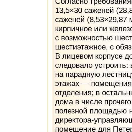
Согласно требования
13,5×30 саженей (28,
саженей (8,53×29,87 
кирпичное или желез
с возможностью шест
шестиэтажное, с об
В лицевом корпусе д
следовало устроить: 
на парадную лестницу
этажах — помещения 
отделения; в осталь
дома в числе прочего
полезной площадью не 
директора-управляюще
помещение для Петер