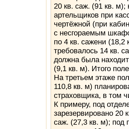
20 кв. саж. (91 кв. м)
артельщиков при касс
чертёжной (при кабин
с несгораемым шкафо
по 4 кв. сажени (18,2
требовалось 14 кв. са
должна была находит
(9,1 кв. м). Итого пол
На третьем этаже пол
110,8 кв. м) планиро
страховщика, в том 
К примеру, под отде
зарезервировано 20 кв
саж. (27,3 кв. м); п