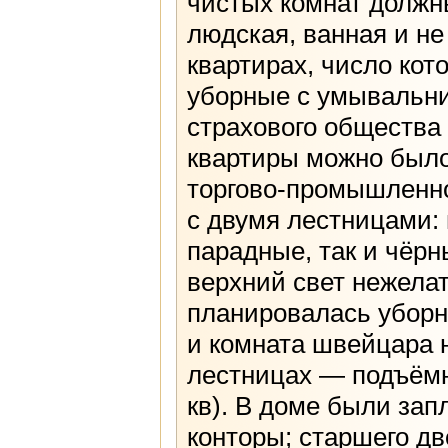
чистых комнат должны
людская, ванная и не
квартирах, число кот
уборные с умывальни
страхового общества
квартиры можно было
торгово-промышленно
с двумя лестницами: 
парадные, так и чёр
верхний свет нежела
планировалась уборн
и комната швейцара 
лестницах — подъёмн
кв). В доме были за
конторы; старшего дв