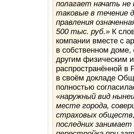
полагает начать не 
таковые в течение 
правления означенна
500 тыс. руб.»
К слов
компании вместе с а
в собственном доме,
другим физическим 
распространённой в 
в своём докладе Общ
полностью согласила
«
наружный вид нынеш
месте города, совер
страховых обществ,
последних занимает
перестройка при зат