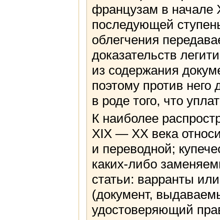
французам в начале 
последующей ступень
облегчения передава
доказательств легит
из содержания докуме
поэтому против него
в роде того, что упл
К наиболее распрост
XIX — XX века относи
и переводной; купече
каких-либо заменяем
статьи: варранты или
(документ, выдаваемы
удостоверяющий прав