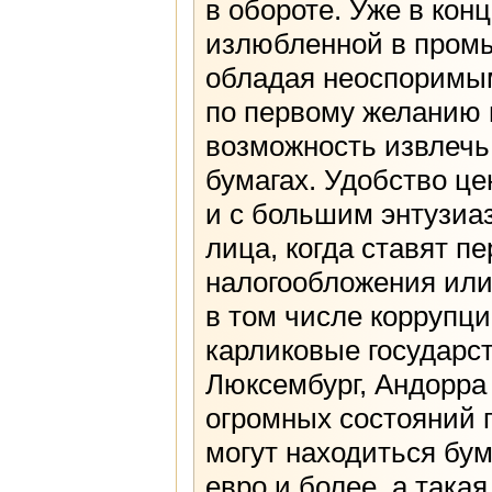
в обороте. Уже в кон
излюбленной в промы
обладая неоспоримым
по первому желанию 
возможность извлечь
бумагах. Удобство це
и с большим энтузиа
лица, когда ставят п
налогообложения или
в том числе коррупц
карликовые государс
Люксембург, Андорра
огромных состояний п
могут находиться бу
евро и более, а така