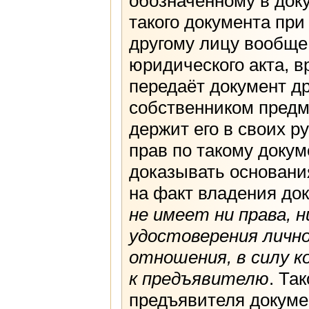
обозначенному в док
такого документа при
другому лицу вообще
юридического акта, в
передаёт документ др
собственником предме
держит его в своих 
прав по такому докум
доказывать основания
на факт владения док
не имеет ни права, 
удостоверения личн
отношения, в силу 
к предъявителю
. Та
предъявителя докуме