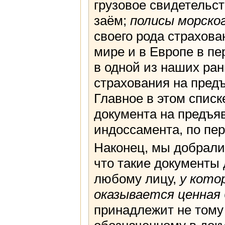
грузовое свидетельс
заём;
полисы морско
своего рода страхов
мире и в Европе в п
в одной из наших ран
страхования на пред
Главное в этом спис
документа на предъя
индоссамента, по пер
Наконец, мы добрали
что такие документы
любому лицу,
у кото
оказывается ценная
принадлежит не тому