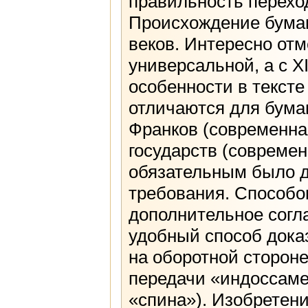
правильность переход
Происхождение бумаг 
веков. Интересно отме
универсальной, а с X
особенности в тексте
отличаются для бума
Франков (современна
государств (современ
обязательным было д
требования. Способо
дополнительное согл
удобный способ дока
на оборотной стороне
передачи «индоссамен
«спина»). Изобретен