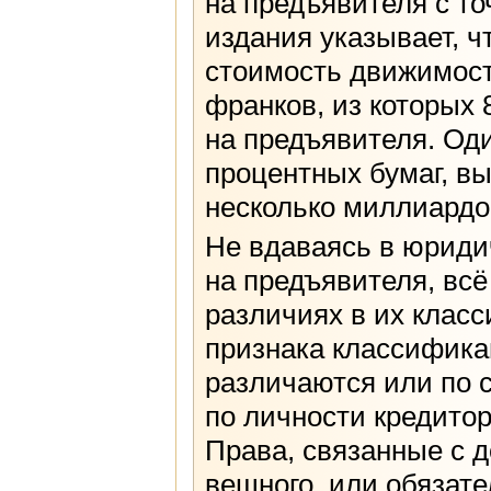
на предъявителя с то
издания указывает, ч
стоимость движимост
франков, из которых
на предъявителя. Оди
процентных бумаг, в
несколько миллиардо
Не вдаваясь в юриди
на предъявителя, вс
различиях в их класс
признака классифика
различаются или по 
по личности кредито
Права, связанные с д
вещного, или обязате