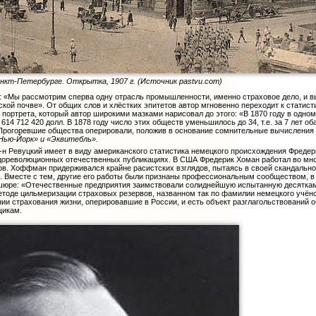
нкт-Петербурге. Открытка, 1907 г. (Источник pastvu.com)
и: «Мы рассмотрим сперва одну отрасль промышленности, именно страховое дело, и 
ской почве». От общих слов и хлёстких эпитетов автор мгновенно переходит к статис
 портрета, который автор широкими мазками нарисовал до этого: «В 1870 году в одн
614 712 420 долл. В 1878 году число этих обществ уменьшилось до 34, т.е. за 7 лет 
а... Прогоревшие общества оперировали, положив в основание сомнительные вычислени
Нью-Йорк» и «Эквитебль».
-н Ревуцкий имеет в виду американского статистика немецкого происхождения Фреде
о дореволюционных отечественных публикациях. В США Фредерик Хоман работал во мног
. Хоффман придерживался крайне расистских взглядов, пытаясь в своей скандальной р
. Вместе с тем, другие его работы были признаны профессиональным сообществом, 
шюре: «Отечественные предприятия заимствовали солиднейшую испытанную десятками
 методе цильмеризации страховых резервов, названном так по фамилии немецкого учё
ии страхования жизни, оперировавшие в России, и есть объект разглагольствований о
щикам.