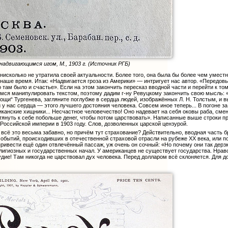
адвигающимся игом, М., 1903 г. (Источник РГБ)
нисколько не утратила своей актуальности. Более того, она была бы более чем умест
 наше время. Итак: «Надвигается гроза из Америки» — интригует нас автор. «Передовы
 там было и счастье». Если на этом закончить пересказ вводной части и перейти к то
аемся манипулировать текстом, поэтому дадим г-ну Ревуцкому закончить свою мысль: 
ощи“ Тургенева, загляните поглубже в сердца людей, изображённых Л. Н. Толстым, и 
и у нас сердца — этого лучшего достояния человека. Совсем иное теперь... В погоне з
канские хищники... Несчастное человечество! Оно надевает на себя оковы раба, смен
тянуть к себе побольше денег, чтобы потом царствовать». Написанные выше строки пр
в Российской империи в 1903 году. Слов, дозволенных царской цензурой.
всё это весьма забавно, но причём тут страхование? Действительно, вводная часть
событий, происходивших в отечественной страховой отрасли на рубеже XX века, или п
ривести ещё один отвлечённый пассаж, уж очень он сочный: «Но почему они так дерзк
елигиозных и государственных начал. У американцев не существует государства. Нрав
удие! Там никогда не царствовал дух человека. Перед долларом всё склоняется. Для 