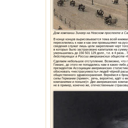
Дом компании Зингер на Невском проспекте в Са
В конце концов вырисовывается тема всей книжк
переселились к нам и как они промышляют на рус
сведения служат лишь цели закрепления черт того
в которых было застраховано капиталов на сумму 
уменьшилась до 156 501 129 долл., т.е. в 4 раз
действующих в России американских обществ «
Сделаем небольшое отступление. Возможно, что г
Гоманс, до этого не попадались нам в каких-либ
президентом Ассоциации американских статистиков
обосновать «нестрахуемость» людей чёрной расы
общественного здравоохранения. Вернёмся к бро
силы Германии (примеч.: речь, вероятно, идёт о
компаниями и поныне)». Две американских компан
не в пример, конечно же, отечественным страхов