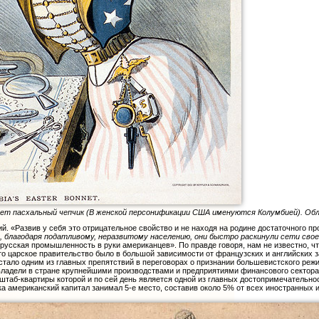
ет пасхальный чепчик (В женской персонификации США именуются Колумбией). Обло
ий. «Развив у себя это отрицательное свойство и не находя на родине достаточного 
ь, благодаря податливому, неразвитому населению, они быстро раскинули сети св
русская промышленность в руки американцев». По правде говоря, нам не известно, 
что царское правительство было в большой зависимости от французских и английских 
 стало одним из главных препятствий в переговорах о признании большевистского реж
 владели в стране крупнейшими производствами и предприятиями финансового сектора
 штаб-квартиры которой и по сей день является одной из главных достопримечательно
а американский капитал занимал 5-е место, составив около 5% от всех иностранных и