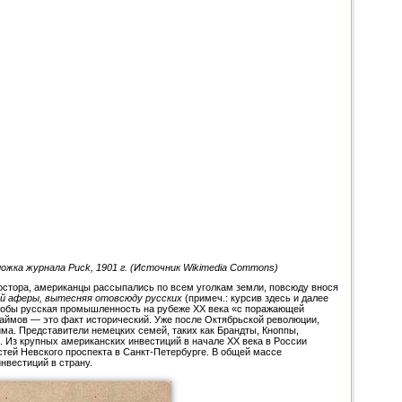
жка журнала Puck, 1901 г. (Источник Wikimedia Commons)
простора, американцы рассыпались по всем уголкам земли, повсюду внося
оей аферы, вытесняя отовсюду русских
(примеч.: курсив здесь и далее
чтобы русская промышленность на рубеже XX века «с поражающей
займов — это факт исторический. Уже после Октябрьской революции,
има. Представители немецких семей, таких как Брандты, Кноппы,
. Из крупных американских инвестиций в начале XX века в России
стей Невского проспекта в Санкт-Петербурге. В общей массе
нвестиций в страну.