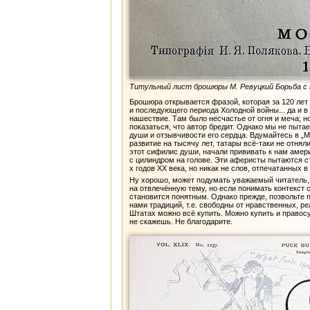
Титульный лист брошюры М. Ревуцкий Борьба с н
Брошюра открывается фразой, которая за 120 лет 
и последующего периода Холодной войны... да и в
нашествие. Там было несчастье от огня и меча; но
показаться, что автор бредит. Однако мы не пыт
души и отзывчивости его сердца. Вдумайтесь в „М
развитие на тысячу лет, татары всё-таки не отнял
этот сифилис души, начали прививать к нам амери
с цилиндром на голове. Эти аферисты пытаются с
х годов XX века, но никак не слов, отпечатанных 
Ну хорошо, может подумать уважаемый читатель, 
на отвлечённую тему, но если понимать контекст 
становится понятным. Однако прежде, позвольте п
нами традиций, т.е. свободны от нравственных, р
Штатах можно всё купить. Можно купить и правос
не скажешь. Не благодарите.