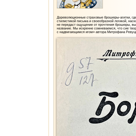
Дореволюционные страховые брошюры-агитки, где 
стилистикой письма и своеобразной логикой, нас
не передаст ощущение от прочтения брошюры, выд
название. Мы искренне сомневаемся, что сие тво
с надвигающимся игом» автора Митрофана Ревуцког