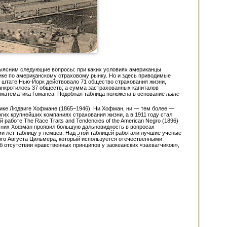
выясним следующие вопросы: при каких условиях американцы
тике по американскому страховому рынку. Но и здесь приводимые
ом штате Нью-Йорк действовало 71 общество страхования жизни,
обанкротилось 37 обществ; а сумма застрахованных капиталов
я математика Гоманса. Подобная таблица положена в основание
ныне
рике Людвиге Хофмане (1865–1946). Ни Хофман, ни — тем более —
их крупнейших компаниях страхования жизни, а в 1911 году стал
аботе The Race Traits and Tendencies of the American Negro (1896)
в них Хофман проявил большую дальновидность в вопросах
 лет таблицу у немцев. Над этой таблицей работали лучшие учёные
ного Августа Цильмера, который используется отечественными
б отсутствии нравственных принципов у заокеанских «захватчиков»,