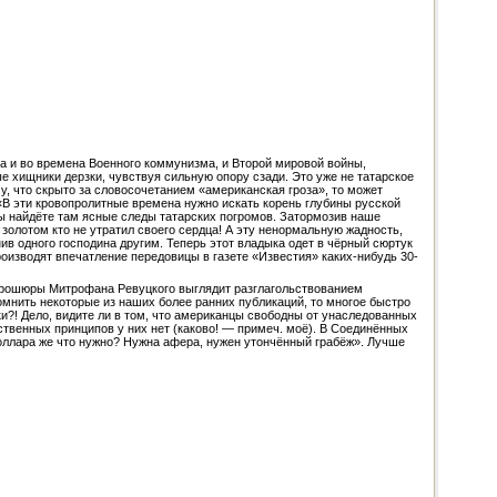
на и во времена Военного коммунизма, и Второй мировой войны,
е хищники дерзки, чувствуя сильную опору сзади. Это уже не татарское
му, что скрыто за словосочетанием «американская гроза», то может
«В эти кровопролитные времена нужно искать корень глубины русской
вы найдёте там ясные следы татарских погромов. Затормозив наше
а золотом кто не утратил своего сердца! А эту ненормальную жадность,
ив одного господина другим. Теперь этот владыка одет в чёрный сюртук
оизводят впечатление передовицы в газете «Известия» каких-нибудь 30-
 брошюры Митрофана Ревуцкого выглядит разглагольствованием
омнить некоторые из наших более ранних публикаций, то многое быстро
и?! Дело, видите ли в том, что американцы свободны от унаследованных
ственных принципов у них нет (каково! — примеч. моё). В Соединённых
доллара же что нужно? Нужна афера, нужен утончённый грабёж». Лучше