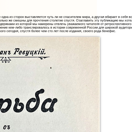
одна из сторон выставляется чуть ли не спасителем мира, а другая вбирает в себя в
колько же смешны для прочтения столетие спустя. Озаглавить эту публикацию мы хоте
ержками из которой мы намерены отвлечь уважаемого читателя от ретроспективного а
рение кем-либо транслировалось в истории современной России для широкой аудитори
о сегодня, спустя более чем сто лет после издания, своего рода бенефис.