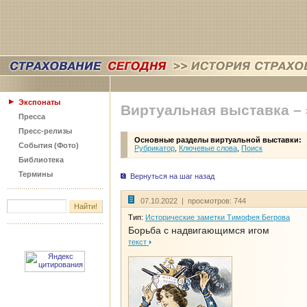
Экспонаты
Виртуальная выставка –
Пресса
Пресс-релизы
Основные разделы виртуальной выставки:
События (Фото)
Рубрикатор
,
Ключевые слова
,
Поиск
Библиотека
Термины
Вернуться на шаг назад
07.10.2022 | просмотров: 744
Тип:
Исторические заметки Тимофея Бегрова
Борьба с надвигающимся игом
текст