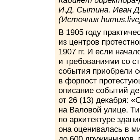
Кабинет директора-
И.Д. Сытина. Иван Д
(Источник humus.live
В 1905 году практиче
из центров протестно
1907 гг. И если нача
и требованиями со ст
события приобрели с
в форпост протестую
описание событий дек
от 26 (13) декабря: 
на Валовой улице. Т
по архитектуре здан
она оценивалась в м
до 600 дружинников,