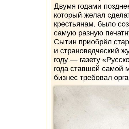
Двумя годами позднее
который желал сдела
крестьянам, было со
самую разную печатн
Сытин приобрёл стар
и страноведческий жу
году — газету «Русск
года ставшей самой м
бизнес требовал орг