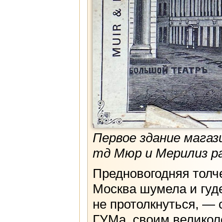
Первое здание магаз
тд Мюр и Мерилиз pa
Предновогодняя толче
Москва шумела и гуд
не протолкнуться, — 
ГУМа, своим велико