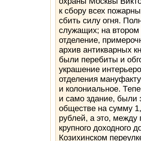
охраны Москвы Викто
к сбору всех пожарны
сбить силу огня. Пол
служащих; на втором
отделение, примероч
архив антикварных кн
были перебиты и обг
украшение интерьеров
отделения мануфактур
и колониальное. Тепе
и само здание, были
обществе на сумму 1,
рублей, а это, между
крупного доходного 
Козихинском переулк