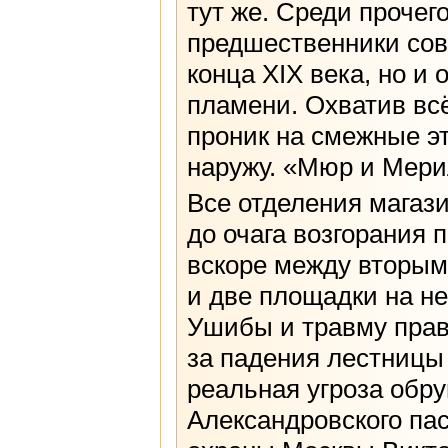
тут же. Среди прочег
предшественники сов
конца XIX века, но и
пламени. Охватив всё
проник на смежные э
наружу. «Мюр и Мери
Все отделения магаз
до очага возгорания 
вскоре между вторым
и две площадки на н
Ушибы и травму прав
за падения лестницы
реальная угроза обру
Александровского па