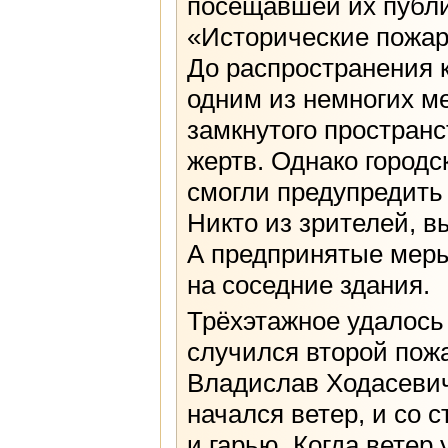
посещавшей их публи
«Исторические пожары
До распространения 
одним из немногих м
замкнутого пространс
жертв. Однако городс
смогли предупредить 
Никто из зрителей, в
А предпринятые меры
на соседние здания.
Трёхэтажное удалось 
случился второй пожа
Владислав Ходасевич
начался ветер, и со
и гарью. Когда ветер 