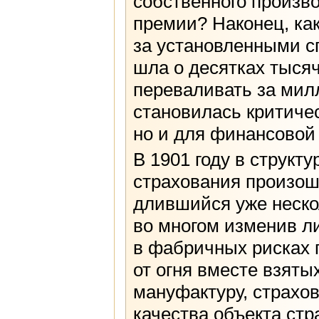
собственного произво
премии? Наконец, ка
за установленными с
шла о десятках тысяч
переваливать за милл
становилась критичес
но и для финансовой
В 1901 году в структ
страхования произош
длившийся уже нескол
во многом изменив ли
в фабричных рисках 
от огня вместе взяты
мануфактуру, страхов
качества объекта стр