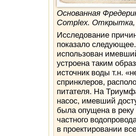
Основанная Фредерик
Complex. Открытка, 
Исследование причин
показало следующее.
использован имевший
устроена таким образ
источник воды т.н. «
спринклеров, распол
питателя. На Триумф
насос, имевший досту
была опущена в реку 
частного водопровод
в проектировании все