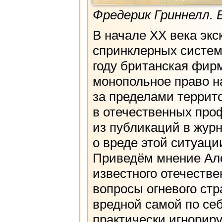
Фредерик Гриннелл. Б
В начале XX века эк
спринклерных систем
году британская фирм
монопольное право н
за пределами террит
в отечественных проф
из публикаций в жур
о вреде этой ситуаци
Приведём мнение Але
известного отечестве
вопросы огневого стр
вредной самой по себ
практически игнорир