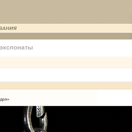
 экспонаты
ндра»