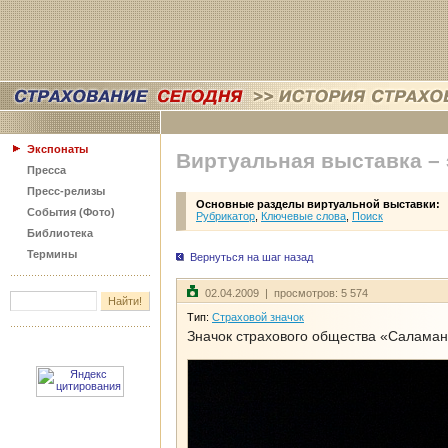
Экспонаты
Виртуальная выставка –
Пресса
Пресс-релизы
Основные разделы виртуальной выставки:
События (Фото)
Рубрикатор
,
Ключевые слова
,
Поиск
Библиотека
Термины
Вернуться на шаг назад
02.04.2009 | просмотров: 5 574
Тип:
Страховой значок
Значок страхового общества «Салама