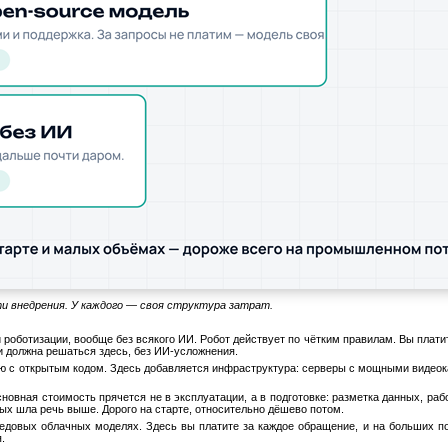
и внедрения. У каждого — своя структура затрат.
оботизации, вообще без всякого ИИ. Робот действует по чётким правилам. Вы платит
и должна решаться здесь, без ИИ-усложнения.
с открытым кодом. Здесь добавляется инфраструктура: серверы с мощными видеокарт
овная стоимость прячется не в эксплуатации, а в подготовке: разметка данных, раб
рых шла речь выше. Дорого на старте, относительно дёшево потом.
едовых облачных моделях. Здесь вы платите за каждое обращение, и на больших по
.