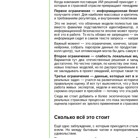
Когда компания-поставщик ИИ-решений приходит с п
которые в страховой отрасли превращают «внедрим 
Первое ограничение — информационная безоп
получаете ответ. Для наиболее массовых и критичн
и требованиям регулятора, и внутренним политикам
Это не значит, что облачные модели полностью за
вместо фамилии подставляется идентификатор, л
информационной безопасности вполне может пропуст
всё это в работе. То есть облако не запрещено — о
информация сидит в самом тексте запроса — напри
Важный момент — это ограничение, конечно, затраг
нейронки, собрать парсером данные по продуктам 
колл-центр), чья оптимизация могла бы дать самую
Второе ограничение — слабость локальных мо
Вариантов тут два: отечественные решения и запа
достаточно. Но честно говоря, по качеству они по
новых платных моделей, но по распространённым в ин
не закладывать в проект ожиданий, которые такая те
Третье ограничение — данные, которых нет в 
реальных задач — учатся на размеченных историчес
правильную оценку. И вот тут выясняется, что у бо
работа живых экспертов, недели и месяцы кропотли
скромно опускают в пресейле — потому что эта рабо
Сюда же стоит добавить и более экзотическую тему
реальных страховых процессах это пока эксперимен
оценила горизонт их зрелого применения в страховой
Сколько всё это стоит
Ещё одно заблуждение, с которым приходится сталки
взяли. Но между бытовым чатом и корпоративным 
удовольствие.