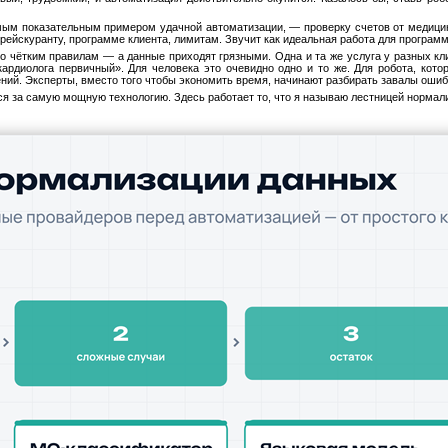
мым показательным примером удачной автоматизации, — проверку счетов от медицинс
рейскуранту, программе клиента, лимитам. Звучит как идеальная работа для программ
по чётким правилам — а данные приходят грязными. Одна и та же услуга у разных кли
кардиолога первичный». Для человека это очевидно одно и то же. Для робота, котор
ний. Эксперты, вместо того чтобы экономить время, начинают разбирать завалы ошиб
ься за самую мощную технологию. Здесь работает то, что я называю лестницей нормали