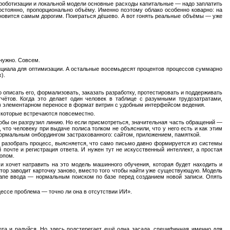
У роботизации и локальной модели основные расходы капитальные — надо заплатить
постоянно, пропорционально объёму. Именно поэтому облако особенно коварно: на
новится самым дорогим. Поиграться дёшево. А вот гонять реальные объёмы — уже
 нужно. Совсем.
нциала для оптимизации. А остальные восемьдесят процентов процессов суммарно
).
 описать его, формализовать, заказать разработку, протестировать и поддерживать
чётов. Когда это делает один человек в таблице с разумными трудозатратами,
 в элементарном переносе в формат витрин с удобным интерфейсом ведения.
, которые встречаются повсеместно.
тобы он разгрузил линию. Но если присмотреться, значительная часть обращений —
 что человеку при выдаче полиса толком не объяснили, что у него есть и как этим
 нормальным онбордингом застрахованного: сайтом, приложением, памяткой.
и разобрать процесс, выясняется, что само письмо давно формируется из системы
почте и регистрация ответа. И нужен тут не искусственный интеллект, а простая
копом.
 и хочет натравить на это модель машинного обучения, которая будет находить и
ратор заводит карточку заново, вместо того чтобы найти уже существующую. Модель
этапе ввода — нормальным поиском по базе перед созданием новой записи. Опять
цессе проблема — точно ли она в отсутствии ИИ».
ота и радуйся. Но здесь подстерегает ещё одна засада, специфичная именно для