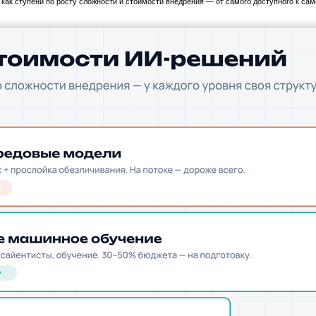
как ступени по росту сложности и стоимости внедрения — от самого доступного к сам