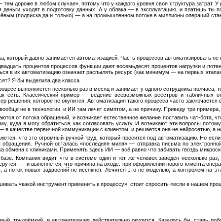
— тем дороже в любом случае», потому что у каждого уровня своя структура затрат. 
я деньги уходят в подготовку данных. А у облака — в эксплуатацию, и платишь ты 
ёвым (подписка да и только) — а на промышленном потоке в миллионы операций ста
ека, который давно занимается автоматизацией. Часть процессов автоматизировать не
двадцать процентов процессов функции дают восемьдесят процентов нагрузки и поте
ься в их автоматизацию означает распылять ресурс (как минимум — на первых этапах
ят? Я бы выделила два класса.
цесс выполняется несколько раз в месяц и занимает у одного сотрудника полчаса, то
ак есть. Классический пример — ведение всевозможных реестров и табличных от
р решения, которое не окупится. Автоматизация такого процесса часто заключается
вообще не в технологии, и ИИ там лечит симптом, а не причину. Приведу три примера
ются от потока обращений, и возникает естественное желание поставить чат-бота, ч
у, куда я могу обратиться, как согласовать услугу. И возникают эти вопросы потому,
а — в качестве первичной коммуникации с клиентом, и решается она не нейросетью, а
жется, что это огромный ручной труд, который просится под автоматизацию. Но есл
ы обращения. Ручной осталась «последняя миля» — отправка письма по электронной 
ка обмена с клиниками. Применять здесь ИИ — всё равно что забивать гвоздь микрос
азе. Компания видит, что в системе один и тот же человек заведён несколько раз,
берутся, — и выясняется, что причина на входе: при оформлении нового клиента опе
я, а поток новых задвоений не иссякнет. Лечится это не моделью, а контролем на 
шивать «какой инструмент применить к процессу», стоит спросить «если в нашем про
ый, трудоёмкий, и автоматизация действительно окупится. Казалось бы, ставь роб