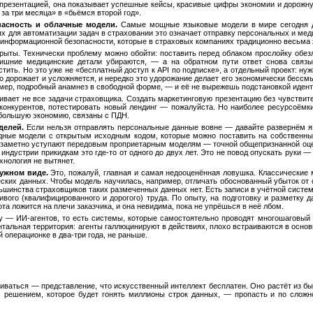
резентацией, она показывает успешные кейсы, красивые цифры экономии и дорожную 
за три месяца» в «бьёмся второй год».
асность и облачные модели.
Самые мощные языковые модели в мире сегодня до
ых для автоматизации задач в страховании это означает отправку персональных и мед
 информационной безопасности, которые в страховых компаниях традиционно весьма 
крыты. Технически проблему можно обойти: поставить перед облаком прослойку обе
ишние медицинские детали убираются, — а на обратном пути ответ снова связы
ить. Но это уже не «бесплатный доступ к API по подписке», а отдельный проект: ну
но дорожает и усложняется, и нередко это удорожание делает его экономически бесс
мер, подробный анамнез в свободной форме, — и её не вырежешь подстановкой иден
ивает не все задачи страховщика. Создать маркетинговую презентацию без чувствит
конкурентов, потестировать новый лендинг — пожалуйста. Но наиболее ресурсоёмки
 большую экономию, связаны с ПДН.
делей.
Если нельзя отправлять персональные данные вовне — давайте развернём яз
дные модели с открытым исходным кодом, которые можно поставить на собственные
ка заметно уступают передовым проприетарным моделям — точной общепризнанной оцен
дустрии прикидкам это где-то от одного до двух лет. Это не повод опускать руки — н
хнология не вытянет.
нужном виде.
Это, пожалуй, главная и самая недооценённая ловушка. Классические
ких данных. Чтобы модель научилась, например, отличать обоснованный убыток от с
льшинства страховщиков таких размеченных данных нет. Есть записи в учётной системе
вого (квалифицированного и дорогого) труда. По опыту, на подготовку и разметку 
та ложится на плечи заказчика, и она невидима, пока не упрёшься в неё лбом.
 — ИИ-агентов, то есть системы, которые самостоятельно проводят многошаговый пр
тальная территория: агенты галлюцинируют в действиях, плохо встраиваются в основ
 операционке в два-три года, не раньше.
ваться — представление, что искусственный интеллект бесплатен. Оно растёт из быт
решением, которое будет гонять миллионы строк данных, — пропасть и по сложн