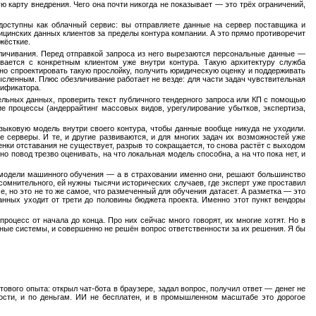
карту внедрения. Чего она почти никогда не показывает — это трёх ограничений,
ступны как облачный сервис: вы отправляете данные на сервер поставщика и
ицинских данных клиентов за пределы контура компании. А это прямо противоречит
жёсткие.
зличивания. Перед отправкой запроса из него вырезаются персональные данные —
вается с конкретным клиентом уже внутри контура. Такую архитектуру служба
жно спроектировать такую прослойку, получить юридическую оценку и поддерживать
мысленным. Плюс обезличивание работает не везде: для части задач чувствительная
тификатора.
ельных данных, проверить текст публичного тендерного запроса или КП с помощью
е процессы (андеррайтинг массовых видов, урегулирование убытков, экспертиза,
ыковую модель внутри своего контура, чтобы данные вообще никуда не уходили.
 серверы. И те, и другие развиваются, и для многих задач их возможностей уже
ки отставания не существует, разрыв то сокращается, то снова растёт с выходом
о повод трезво оценивать, на что локальная модель способна, а на что пока нет, и
 модели машинного обучения — а в страховании именно они, решают большинство
омнительного, ей нужны тысячи исторических случаев, где эксперт уже проставил
, но это не то же самое, что размеченный для обучения датасет. А разметка — это
данных уходит от трети до половины бюджета проекта. Именно этот пункт вендоры
оцесс от начала до конца. Про них сейчас много говорят, их многие хотят. Но в
ные системы, и совершенно не решён вопрос ответственности за их решения. Я бы
ового опыта: открыл чат-бота в браузере, задал вопрос, получил ответ — денег не
ости, и по деньгам. ИИ не бесплатен, и в промышленном масштабе это дорогое