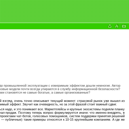
но до промышленной эксплуатации с измеримым эффектом дошли немногие. Автор
ыковые модели почти всегда упираются в службу информационной безопасности?
ми становятся не самые богатые, а самые организованные?
ой взгляд, очень точно описывает текущий момент: страховой рынок уже вышел из
мый эффект. Звучит как очевидность, но за этой фразой стоит важный сдвиг.
ся надо, и это понимают все. Маркетплейсы и крупные экосистемы подняли планку
канал продаж. Поэтому теперь вопрос формулируется иначе: что именно внедрять, в
и проектами чат-ботов, голосовых помощников, систем поддержки принятия решений
ре — публичные) такие примеры относятся к 10-15 крупнейшим компаниям. А где же