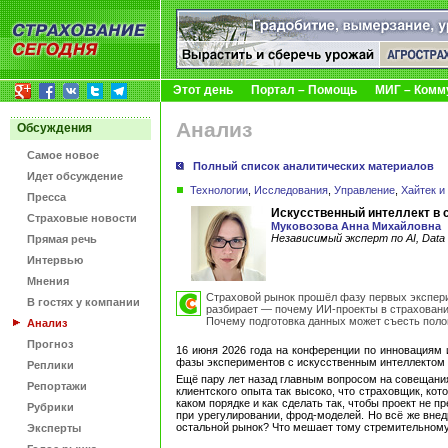
Этот день
Портал – Помощь
МИГ – Комм
Анализ
Обсуждения
Самое новое
Полный список аналитических материалов
Идет обсуждение
Технологии
,
Исследования
,
Управление
,
Хайтек и
Пресса
Искусственный интеллект в 
Страховые новости
Муковозова Анна Михайловна
Независимый эксперт по AI, Dat
Прямая речь
Интервью
Мнения
Страховой рынок прошёл фазу первых экспери
В гостях у компании
разбирает — почему ИИ-проекты в страховани
Почему подготовка данных может съесть поло
Анализ
Прогноз
16 июня 2026 года на конференции по инновациям 
фазы экспериментов с искусственным интеллектом и
Реплики
Ещё пару лет назад главным вопросом на совещания
Репортажи
клиентского опыта так высоко, что страховщик, кот
каком порядке и как сделать так, чтобы проект не
Рубрики
при урегулировании, фрод-моделей. Но всё же внед
остальной рынок? Что мешает тому стремительному
Эксперты