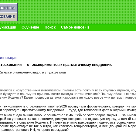
уникации
Обучение
Поиск
Самое новое (!)
 инновации
страховании — от экспериментов к прагматичному внедрению
a Science и автоматизации в страховании
ментов с искусственным интеллектом: пилоты есть почти у всех крупных игроков, 
и буксуют, и почему их причины почти никогда не технические? Почему облачные яз
вину бюджета? Какие процессы автоматизировать не нужно вовсе — и почему пионера
и технологиям в страховании InnoIns-2026 прозвучала формулировка, которая, на м
 переходит к прагматичному внедрению — туда, где технология даёт быстрый и измери
х было «надо ли нам вообще заниматься ИИ». Сейчас этот вопрос закрыт — занимать
орый не успевает за технологиями, рискует потерять не отдельную сделку, а целый 
 превратился в списание бюджета. И почти все топ-страховщики поделились успешным
рение происходит не так быстро, как хотелось гендиректорам, а все (по крайней ме
 распространению ИИ, которого все ждали?