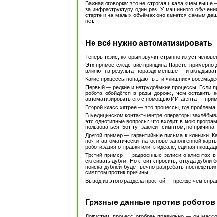
Важная оговорка: это не строгая шкала «чем выше 
за инфраструктуру один раз. У машинного обучени
старте и на малых объёмах оно кажется самым деш
нет.
Не всё нужно автоматизировать
Теперь тезис, который звучит странно из уст челов
Это прямое следствие принципа Парето: примерно 
влияют на результат гораздо меньше — и вкладыват
Какие процессы попадают в эти «лишние» восемьдес
Первый — редкие и нетрудоёмкие процессы. Если про
робота обойдётся в разы дороже, чем оставить к
автоматизировать его с помощью ИИ-агента — приме
Второй класс хитрее — это процессы, где проблема 
В медицинском контакт-центре операторы захлёбыва
это однотипные вопросы: что входит в мою программ
пользоваться. Бот тут заклеит симптом, но причин
Другой пример — гарантийные письма в клиники. Ка
почти автоматически, на основе заполненной карт
роботизация отправки или, в идеале, единая площад
Третий пример — задвоенные записи о клиентах в б
склеивать дубли. Но стоит спросить, откуда дубли 
поиска дублей будет вечно разгребать последстви
симптом против причины.
Вывод из этого раздела простой — прежде чем спра
Грязные данные против роботов
Допустим, процесс отобран правильно — он массов