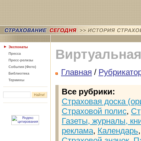
Экспонаты
Виртуальная
Пресса
Пресс-релизы
События (Фото)
Главная
/
Рубрикато
Библиотека
Термины
Все рубрики:
Страховая доска (ор
Страховой полис
,
Ст
Газеты, журналы, кн
реклама
,
Календарь
Страховой значок
,
П