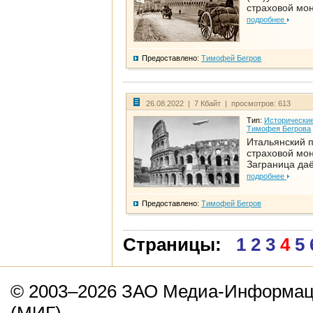
страховой мо
подробнее
Предоставлено:
Тимофей Бегров
26.08.2022 | 7 Кбайт | просмотров: 613
Тип:
Исторические
Тимофея Бегрова
Итальянский п
страховой мо
Заграница да
подробнее
Предоставлено:
Тимофей Бегров
Страницы:
1
2
3
4
5
© 2003–2026 ЗАО Медиа-Информаци