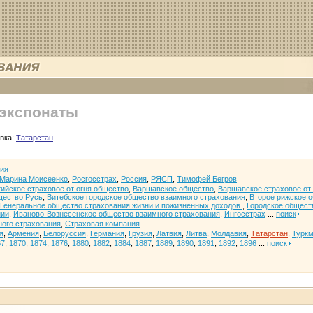
 экспонаты
язка:
Татарстан
ия
Марина Моисеенко
,
Росгосстрах
,
Россия
,
РЯСП
,
Тимофей Бегров
ийское страховое от огня общество
,
Варшавское общество
,
Варшавское страховое от
щество Русь
,
Витебское городское общество взаимного страхования
,
Второе рижское 
Генеральное общество страхования жизни и пожизненных доходов
,
Городское общест
нии
,
Иваново-Вознесенское общество взаимного страхования
,
Ингосстрах
...
поиск
ого страхования
,
Страховая компания
я
,
Армения
,
Белоруссия
,
Германия
,
Грузия
,
Латвия
,
Литва
,
Молдавия
,
Татарстан
,
Турк
67
,
1870
,
1874
,
1876
,
1880
,
1882
,
1884
,
1887
,
1889
,
1890
,
1891
,
1892
,
1896
...
поиск