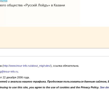
крытка
вого общества «Русскiй Лойдъ» в Казани
а (
http://www.insur-info.ru/about_mig/rules/
), ссылка обязательна.
g@insur-info.ru
.
 22 декабря 2006 года.
сетей и анализа нашего трафика. Продолжая пользоваться данным сайтом, 
nuing to use this site, you agree to the use of cookies and the Privacy Policy.
See det