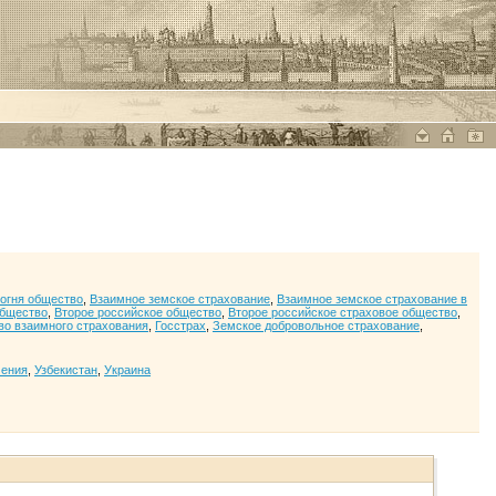
 огня общество
,
Взаимное земское страхование
,
Взаимное земское страхование в
общество
,
Второе российское общество
,
Второе российское страховое общество
,
во взаимного страхования
,
Госстрах
,
Земское добровольное страхование
,
мения
,
Узбекистан
,
Украина