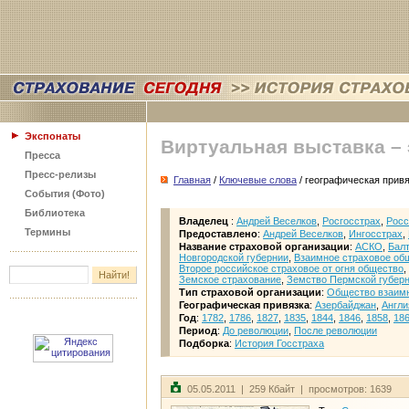
Экспонаты
Виртуальная выставка –
Пресса
Пресс-релизы
Главная
/
Ключевые слова
/ географическая прив
События (Фото)
Библиотека
Владелец
:
Андрей Веселков
,
Росгосстрах
,
Росс
Термины
Предоставлено
:
Андрей Веселков
,
Ингосстрах
,
Название страховой организации
:
АСКО
,
Балт
Новгородской губернии
,
Взаимное страховое об
Второе российское страховое от огня общество
,
Земское страхование
,
Земство Пермской губер
Тип страховой организации
:
Общество взаимн
Географическая привязка
:
Азербайджан
,
Англи
Год
:
1782
,
1786
,
1827
,
1835
,
1844
,
1846
,
1858
,
18
Период
:
До революции
,
После революции
Подборка
:
История Госстраха
05.05.2011 | 259 Кбайт | просмотров: 1639