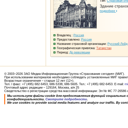
Тип:
Страховая от
Здание страхо
подробнее
Владелец :
Россия
Предоставлено:
Россия
Название страховой организации:
Русский Лойд
Географическая привязка:
Татарстан
Период:
До революции
© 2003–2026 ЗАО Медиа-Информационная Группа «Страхование сегодня» (МИГ).
При использовании материалов необходимо соблюдать установленные МИГ правил
Возрастные ограничения – старше 12 лет (12+).
Тел. / факс: +7 (495) 682-6453, 686-5338, 686-5605. Тел.: +7 (495) 682-6453. E-mail:
mi
Почтовый адрес редакции – 129164, Москва, а/я 25
Свидетельство о регистрации средства массовой информации: Эл № ФС 77-26586 от
Мы используем файлы cookie для предоставления функций социальных 
конфиденциальности.
Смотрите подробности
.
We use cookies to provide social media features and analyze our traffic. By conti