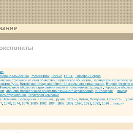
 экспонаты
ия
Марина Моисеенко
,
Росгосстрах
,
Россия
,
РЯСП
,
Тимофей Бегров
ийское страховое от огня общество
,
Варшавское общество
,
Варшавское страховое от
щество Русь
,
Витебское городское общество взаимного страхования
,
Второе рижское 
Генеральное общество страхования жизни и пожизненных доходов
,
Городское общест
нии
,
Иваново-Вознесенское общество взаимного страхования
,
Ингосстрах
...
поиск
ого страхования
,
Страховая компания
я
,
Армения
,
Белоруссия
,
Германия
,
Грузия
,
Латвия
,
Литва
,
Молдавия
,
Татарстан
,
Турк
67
,
1870
,
1874
,
1876
,
1880
,
1882
,
1884
,
1887
,
1889
,
1890
,
1891
,
1892
,
1896
...
поиск