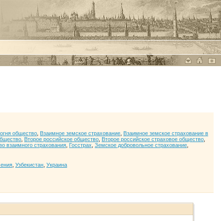
 огня общество
,
Взаимное земское страхование
,
Взаимное земское страхование в
общество
,
Второе российское общество
,
Второе российское страховое общество
,
во взаимного страхования
,
Госстрах
,
Земское добровольное страхование
,
мения
,
Узбекистан
,
Украина