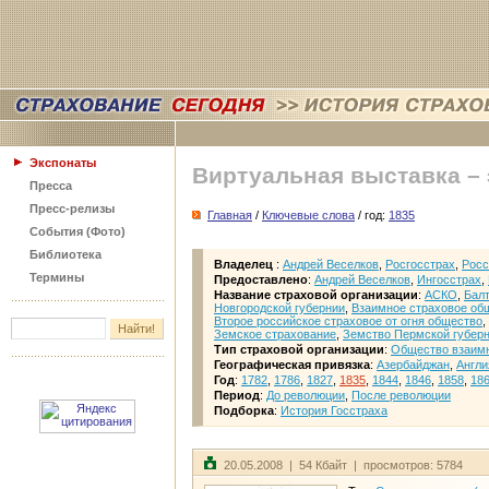
Экспонаты
Виртуальная выставка –
Пресса
Пресс-релизы
Главная
/
Ключевые слова
/ год:
1835
События (Фото)
Библиотека
Владелец
:
Андрей Веселков
,
Росгосстрах
,
Росс
Термины
Предоставлено
:
Андрей Веселков
,
Ингосстрах
,
Название страховой организации
:
АСКО
,
Балт
Новгородской губернии
,
Взаимное страховое об
Второе российское страховое от огня общество
,
Земское страхование
,
Земство Пермской губер
Тип страховой организации
:
Общество взаимн
Географическая привязка
:
Азербайджан
,
Англи
Год
:
1782
,
1786
,
1827
,
1835
,
1844
,
1846
,
1858
,
18
Период
:
До революции
,
После революции
Подборка
:
История Госстраха
20.05.2008 | 54 Кбайт | просмотров: 5784