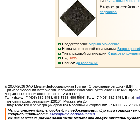
Тип:
Страховая доска (о
Второе российское
подробнее
Предоставлено:
Марина Моисеенко
Название страховой организации:
Второе росси
Тип страховой организации:
Страховая компани
Год:
1835
Период:
До революции
© 2003–2026 ЗАО Медиа-Информационная Группа «Страхование сегодня» (МИГ).
При использовании материалов необходимо соблюдать установленные МИГ правил
Возрастные ограничения – старше 12 лет (12+).
Тел. / факс: +7 (495) 682-6453, 686-5338, 686-5605. Тел.: +7 (495) 682-6453. E-mail:
mi
Почтовый адрес редакции – 129164, Москва, а/я 25
Свидетельство о регистрации средства массовой информации: Эл № ФС 77-26586 от
Мы используем файлы cookie для предоставления функций социальных 
конфиденциальности.
Смотрите подробности
.
We use cookies to provide social media features and analyze our traffic. By conti