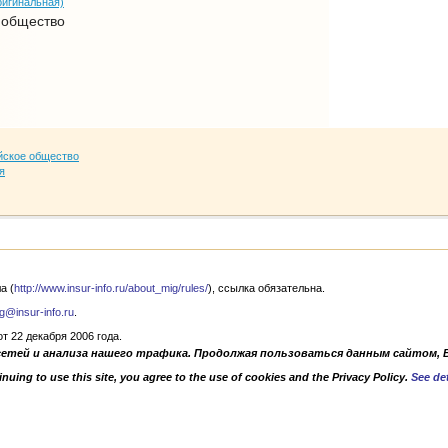
ригинальная)
 общество
йское общество
я
а (
http://www.insur-info.ru/about_mig/rules/
), ссылка обязательна.
g@insur-info.ru
.
 22 декабря 2006 года.
сетей и анализа нашего трафика. Продолжая пользоваться данным сайтом, 
nuing to use this site, you agree to the use of cookies and the Privacy Policy.
See det