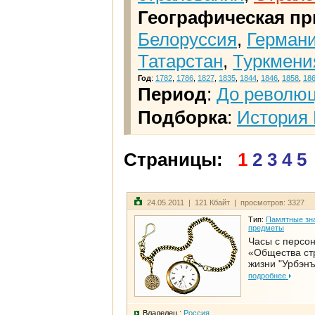
Географическая пр
Белоруссия
,
Герман
Татарстан
,
Туркмени
Год
:
1782
,
1786
,
1827
,
1835
,
1844
,
1846
,
1858
,
18
Период
:
До револю
Подборка
:
История 
Страницы:
1
2
3
4
5
24.05.2011 | 121 Кбайт | просмотров: 3327
Тип:
Памятные зна
предметы
Часы с персо
«Общества ст
жизни "Урбэнъ
подробнее
Владелец :
Россия