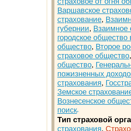
страховое от огня о
Варшавское страхово
страхование
,
Взаимн
губернии
,
Взаимное 
городское общество 
общество
,
Второе р
страховое общество
общество
,
Генеральн
пожизненных доход
страхования
,
Госстр
Земское страховани
Вознесенское общес
поиск
Тип страховой орг
страхования
,
Страхо