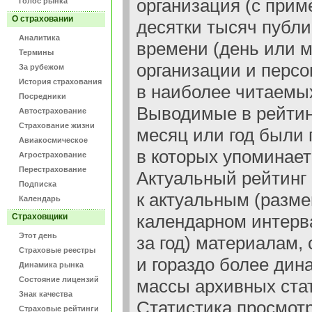
организация (с прим
Голос рынка
О страховании
десятки тысяч публи
Аналитика
времени (день или м
Термины
организации и перс
За рубежом
История страхования
в наиболее читаемы
Посредники
Выводимые в рейтинг
Автострахование
Страхование жизни
месяц или год были 
Авиакосмическое
в которых упоминает
Агрострахование
Перестрахование
Актуальный рейтинг
Подписка
к актуальным (разм
Календарь
календарном интерва
Страховщики
Этот день
за год) материалам,
Страховые реестры
и гораздо более дин
Динамика рынка
Состояние лицензий
массы архивных ста
Знак качества
Статистика просмот
Страховые рейтинги