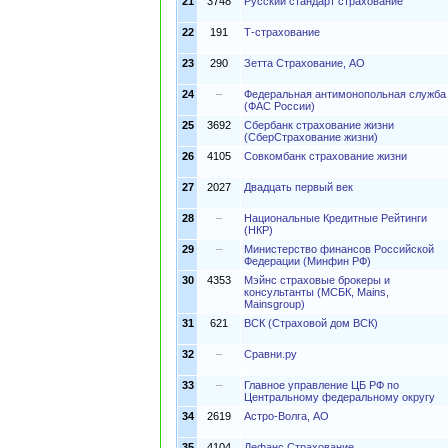
21
3748
Русский стандарт страхование
22
191
Т-страхование
23
290
Зетта Страхование, АО
24
–
Федеральная антимонопольная служба
(ФАС России)
25
3692
Сбербанк страхование жизни
(СберСтрахование жизни)
26
4105
Совкомбанк страхование жизни
27
2027
Двадцать первый век
28
–
Национальные Кредитные Рейтинги
(НКР)
29
–
Министерство финансов Российской
Федерации (Минфин РФ)
30
4353
Мэйнс страховые брокеры и
консультанты (МСБК, Mains,
Mainsgroup)
31
621
ВСК (Страховой дом ВСК)
32
–
Сравни.ру
33
–
Главное управление ЦБ РФ по
Центральному федеральному округу
34
2619
Астро-Волга, АО
35
4104
Дефанс Страхование