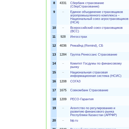
8
4331
Сбербанк страхование
(СберСтрахование)
9
–
Единое объединение страховщиков
агропромышленного комплекса –
Национальный союз агростраховщиков
(НСА)
10
–
Всероссийский союз страховщиков
(ВСС)
11
928
Ингосстрах
12
4036
Ремайнд (Remind), СБ
13
1284
Группа Ренессанс Страхование
14
–
Комитет Госдумы по финансовому
рынку
15
–
Национальная страховая
информационная система (НСИС)
16
1208
СОГАЗ
17
1675
Совкомбанк Страхование
18
1209
РЕСО-Гарантия
19
–
Агентство по регулированию и
развитию финансового рынка
Республики Казахстан (АРРФР)
20
–
bip.ru