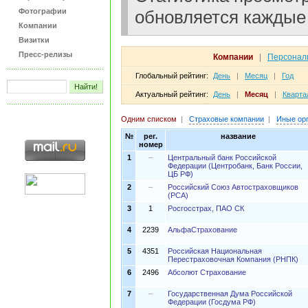
Фотографии
обновляется каждые 
Компании
Визитки
Пресс-релизы
Компании
|
Персонал
Глобальный рейтинг:
День
|
Месяц
|
Год
Актуальный рейтинг:
День
|
Месяц
|
Кварта
Одним списком
|
Страховые компании
|
Иные ор
№
рег.
название
номер
1
–
Центральный банк Российской
Федерации (Центробанк, Банк России,
ЦБ РФ)
2
–
Российский Союз Автостраховщиков
(РСА)
3
1
Росгосстрах, ПАО СК
4
2239
АльфаСтрахование
5
4351
Российская Национальная
Перестраховочная Компания (РНПК)
6
2496
Абсолют Страхование
7
–
Государственная Дума Российской
Федерации (Госдума РФ)