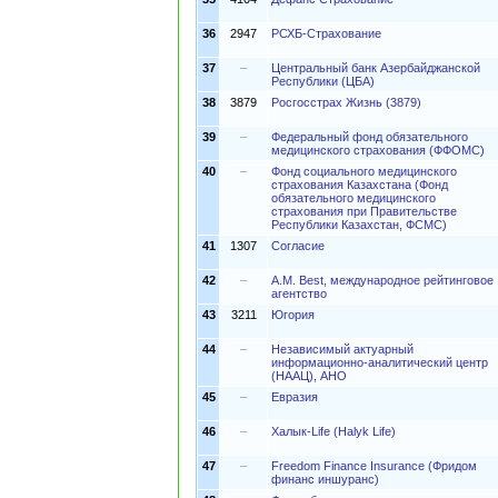
36
2947
РСХБ-Страхование
37
–
Центральный банк Азербайджанской
Республики (ЦБА)
38
3879
Росгосстрах Жизнь (3879)
39
–
Федеральный фонд обязательного
медицинского страхования (ФФОМС)
40
–
Фонд социального медицинского
страхования Казахстана (Фонд
обязательного медицинского
страхования при Правительстве
Республики Казахстан, ФСМС)
41
1307
Согласие
42
–
A.M. Best, международное рейтинговое
агентство
43
3211
Югория
44
–
Независимый актуарный
информационно-аналитический центр
(НААЦ), АНО
45
–
Евразия
46
–
Халык-Life (Halyk Life)
47
–
Freedom Finance Insurance (Фридом
финанс иншуранс)