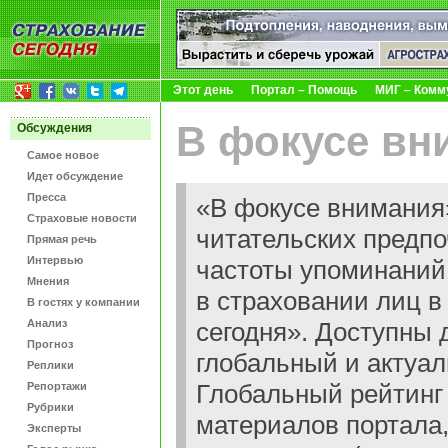
Этот день
Портал – Помощь
МИГ – Комм
В фокусе вн
Обсуждения
Самое новое
Идет обсуждение
Пресса
«В фокусе внимания»
Страховые новости
читательских предпо
Прямая речь
Интервью
частоты упоминаний
Мнения
в страховании лиц в
В гостях у компании
Анализ
сегодня». Доступны 
Прогноз
глобальный и актуа
Реплики
Глобальный рейтинг 
Репортажи
Рубрики
материалов портала,
Эксперты