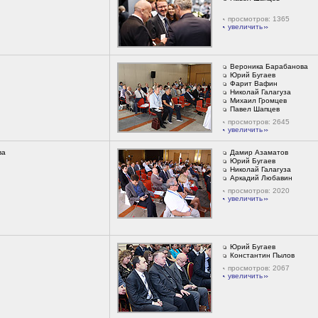
просмотров: 1365
увеличить
Вероника Барабанова
Юрий Бугаев
Фарит Вафин
Николай Галагуза
Михаил Громцев
Павел Шапцев
просмотров: 2645
увеличить
ва
Дамир Азаматов
Юрий Бугаев
Николай Галагуза
Аркадий Любавин
просмотров: 2020
увеличить
Юрий Бугаев
Константин Пылов
просмотров: 2067
увеличить