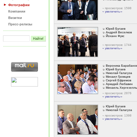
Фотографии
просмотров: 1598
Компании
увеличить
Визитки
Пресс-релизы
Юрий Бугаев
Андрей Веселков
Йоханн Фукс
просмотров: 1744
увеличить
Вероника Барабано
Юрий Бугаев
Николай Галагуза
Михаил Громцев
Сергей Ефремов
Аркадий Любавин
Михаель Хергезелль
просмотров: 2876
увеличить
Юрий Бугаев
Николай Галагуза
просмотров: 1398
увеличить