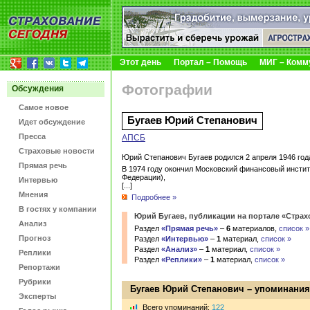
Этот день
Портал – Помощь
МИГ – Комм
Фотографии
Обсуждения
Самое новое
Бугаев Юрий Степанович
Идет обсуждение
Пресса
АПСБ
Страховые новости
Юрий Степанович Бугаев родился 2 апреля 1946 год
Прямая речь
В 1974 году окончил Московский финансовый инсти
Федерации),
Интервью
[...]
Мнения
Подробнее »
В гостях у компании
Юрий Бугаев, публикации на портале «Страх
Анализ
Раздел
«Прямая речь»
–
6
материалов,
список »
Прогноз
Раздел
«Интервью»
–
1
материал,
список »
Раздел
«Анализ»
–
1
материал,
список »
Реплики
Раздел
«Реплики»
–
1
материал,
список »
Репортажи
Рубрики
Бугаев Юрий Степанович – упоминания
Эксперты
Bсего упоминаний:
122