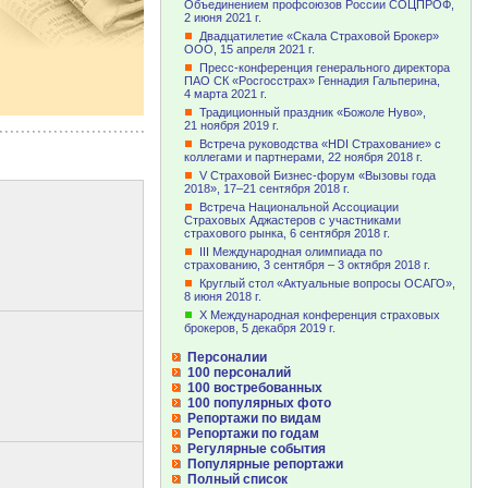
Объединением профсоюзов России СОЦПРОФ,
2 июня
2021 г.
Двадцатилетие «Скала Страховой Брокер»
ООО,
15 апреля
2021 г.
Пресс-конференция генерального директора
ПАО СК «Росгосстрах» Геннадия Гальперина,
4 марта
2021 г.
Традиционный праздник «Божоле Нуво»,
21 ноября
2019 г.
Встреча руководства «HDI Страхование» с
коллегами и партнерами,
22 ноября
2018 г.
V Страховой Бизнес-форум «Вызовы года
2018»,
17–21 сентября
2018 г.
Встреча Национальной Ассоциации
Страховых Аджастеров с участниками
страхового рынка,
6 сентября
2018 г.
III Международная олимпиада по
страхованию,
3 сентября –
3 октября 2018 г.
Круглый стол «Актуальные вопросы ОСАГО»,
8 июня
2018 г.
Х Международная конференция страховых
брокеров,
5 декабря
2019 г.
Персоналии
100 персоналий
100 востребованных
100 популярных фото
Репортажи по видам
Репортажи по годам
Регулярные события
Популярные репортажи
Полный список