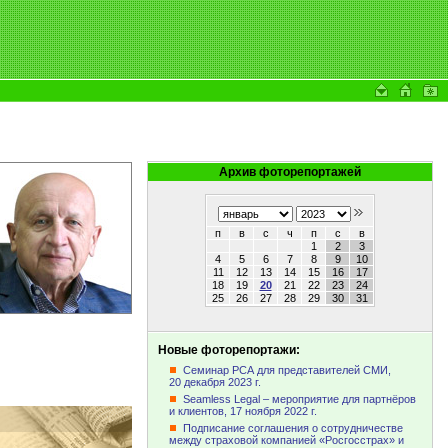
Архив фоторепортажей
п
в
с
ч
п
с
в
1
2
3
4
5
6
7
8
9
10
11
12
13
14
15
16
17
18
19
20
21
22
23
24
25
26
27
28
29
30
31
Новые фоторепортажи:
Семинар РСА для представителей СМИ,
20 декабря
2023 г.
Seamless Legal – мероприятие для партнёров
и клиентов,
17 ноября
2022 г.
Подписание соглашения о сотрудничестве
между страховой компанией «Росгосстрах» и