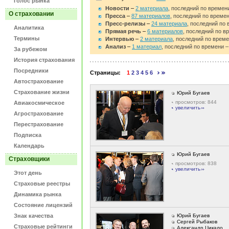
Голос рынка
Новости
–
2 материала
, последний по времени
О страховании
Пресса
–
87 материалов
, последний по времен
Пресс-релизы
–
24 материала
, последний по 
Аналитика
Прямая речь
–
6 материалов
, последний по в
Термины
Интервью
–
2 материала
, последний по време
Анализ
–
1 материал
, последний по времени –
За рубежом
История страхования
Посредники
Страницы:
1
2
3
4
5
6
Автострахование
Страхование жизни
Юрий Бугаев
просмотров: 844
Авиакосмическое
увеличить
Агрострахование
Перестрахование
Подписка
Календарь
Юрий Бугаев
Страховщики
просмотров: 838
увеличить
Этот день
Страховые реестры
Динамика рынка
Состояние лицензий
Знак качества
Юрий Бугаев
Сергей Рыбаков
Страховые рейтинги
Александр Цикало