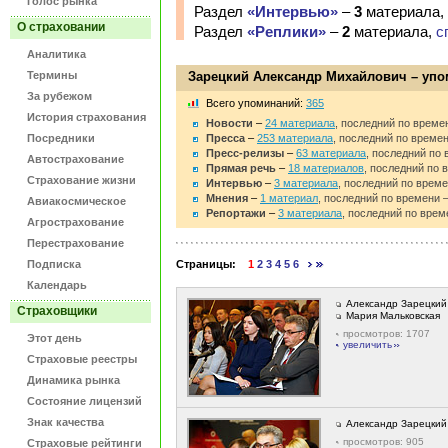
Голос рынка
Раздел
«Интервью»
–
3
материала,
О страховании
Раздел
«Реплики»
–
2
материала,
с
Аналитика
Термины
Зарецкий Александр Михайлович – уп
За рубежом
Bсего упоминаний:
365
История страхования
Новости
–
24 материала
, последний по времен
Посредники
Пресса
–
253 материала
, последний по времен
Пресс-релизы
–
63 материала
, последний по 
Автострахование
Прямая речь
–
18 материалов
, последний по 
Страхование жизни
Интервью
–
3 материала
, последний по време
Мнения
–
1 материал
, последний по времени –
Авиакосмическое
Репортажи
–
3 материала
, последний по врем
Агрострахование
Перестрахование
Подписка
Страницы:
1
2
3
4
5
6
Календарь
Александр Зарецкий
Страховщики
Мария Мальковская
просмотров: 1707
Этот день
увеличить
Страховые реестры
Динамика рынка
Состояние лицензий
Знак качества
Александр Зарецкий
просмотров: 905
Страховые рейтинги