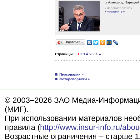
Александр Зарецкий
просмотров: 957
увеличить
Поделиться…
Страницы:
1
2
3
4
5
6
Персоналии »
Фоторепортажи »
© 2003–2026 ЗАО Медиа-Информаци
(МИГ).
При использовании материалов нео
правила (
http://www.insur-info.ru/abou
Возрастные ограничения – старше 12