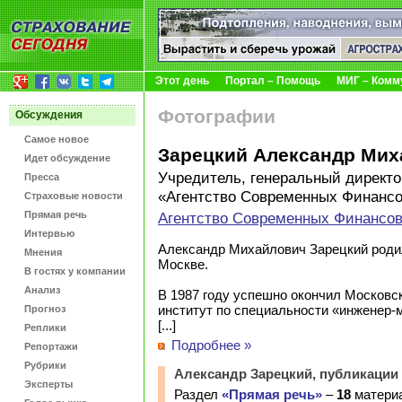
Этот день
Портал – Помощь
МИГ – Комм
Фотографии
Обсуждения
Самое новое
Зарецкий Александр Мих
Идет обсуждение
Учредитель, генеральный директ
Пресса
«Агентство Современных Финанс
Страховые новости
Прямая речь
Агентство Современных Финансо
Интервью
Александр Михайлович Зарецкий родил
Мнения
Москве.
В гостях у компании
Анализ
В 1987 году успешно окончил Московс
институт по специальности «инженер-м
Прогноз
[...]
Реплики
Подробнее »
Репортажи
Рубрики
Александр Зарецкий, публикации 
Эксперты
Раздел
«Прямая речь»
–
18
матери