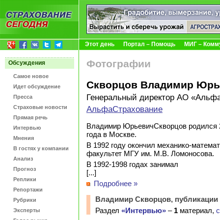
Этот день
Портал – Помощь
МИГ – Комм
Фотографии
Обсуждения
Самое новое
Скворцов Владимир Юрь
Идет обсуждение
Генеральный директор АО «Альф
Пресса
Страховые новости
АльфаСтрахование
Прямая речь
Владимир ЮрьевичСкворцов родился 2
Интервью
года в Москве.
Мнения
В 1992 году окончил механико-матема
В гостях у компании
факультет МГУ им. М.В. Ломоносова.
Анализ
В 1992-1998 годах занимал
Прогноз
[...]
Реплики
Подробнее »
Репортажи
Владимир Скворцов, публикации 
Рубрики
Раздел
«Интервью»
–
1
материал,
с
Эксперты