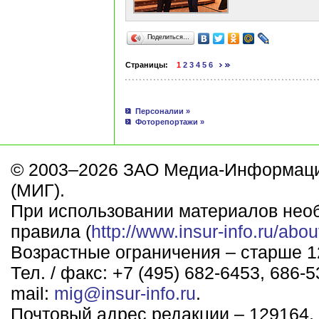
Поделиться…
Страницы:
1
2
3
4
5
6
Персоналии »
Фоторепортажи »
© 2003–2026 ЗАО Медиа-Информаци
(МИГ).
При использовании материалов нео
правила (
http://www.insur-info.ru/abou
Возрастные ограничения – старше 12
Тел. / факс: +7 (495) 682-6453, 686-5
mail:
mig@insur-info.ru
.
Почтовый адрес редакции – 129164, 