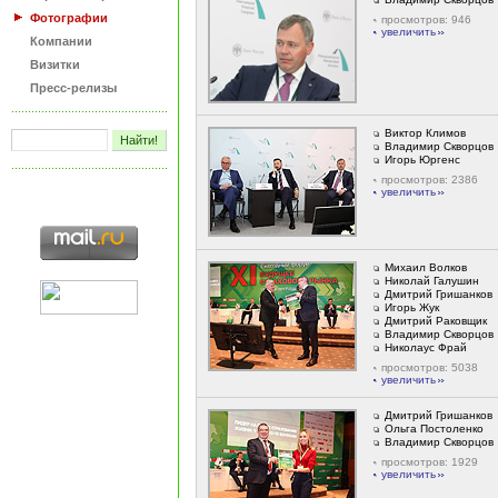
Фотографии
просмотров: 946
увеличить
Компании
Визитки
Пресс-релизы
Виктор Климов
Владимир Скворцов
Игорь Юргенс
просмотров: 2386
увеличить
Михаил Волков
Николай Галушин
Дмитрий Гришанков
Игорь Жук
Дмитрий Раковщик
Владимир Скворцов
Николаус Фрай
просмотров: 5038
увеличить
Дмитрий Гришанков
Ольга Постоленко
Владимир Скворцов
просмотров: 1929
увеличить