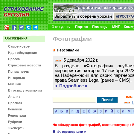
Этот день
Портал – Помощь
МИГ – Комм
Фотографии
Обсуждения
Самое новое
Персоналии
Идет обсуждение
Пресса
5 декабря 2022 г.
Страховые новости
В разделе «Фотографии» опублик
мероприятия, которое 17 ноября 202
Прямая речь
на Набережной» для своих партнёров
Интервью
права Seamless Legal (ранее – CMS).
Мнения
Подробнее »
В гостях у компании
Анализ
1
Прогноз
Реплики
А
Б
В
Г
Д
Е
Ё
Ж
З
И
Й
К
Л
М
Репортажи
Рубрики
Не обнаружено фотографий, соответствующих 
Эксперты
Фоторепортажи »