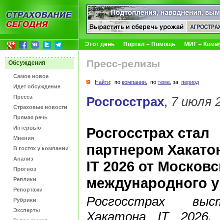
Этот день
Портал – Помощь
МИГ – Комм
Пресс-релизы
Обсуждения
Самое новое
Найти
: по
компании
, по
теме
, за
период
Идет обсуждение
Пресса
Росгосстрах
,
7 июля 2
Страховые новости
Прямая речь
Интервью
Росгосстрах стал
Мнения
партнером Хакато
В гостях у компании
Анализ
IT 2026 от Московс
Прогноз
международного у
Реплики
Репортажи
Росгосстрах выс
Рубрики
Эксперты
Хакатона IT 2026,