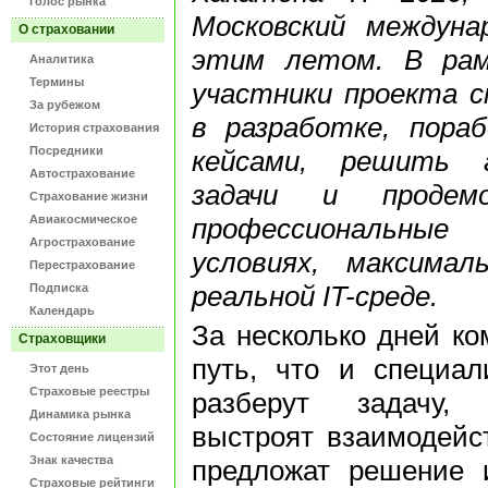
Голос рынка
Московский междуна
О страховании
этим летом. В рам
Аналитика
Термины
участники проекта с
За рубежом
в разработке, пора
История страхования
Посредники
кейсами, решить а
Автострахование
задачи и продемо
Страхование жизни
Авиакосмическое
профессиональны
Агрострахование
условиях, максимал
Перестрахование
реальной IT-среде.
Подписка
Календарь
За несколько дней ко
Страховщики
путь, что и специал
Этот день
Страховые реестры
разберут задачу, 
Динамика рынка
выстроят взаимодейс
Состояние лицензий
Знак качества
предложат решение 
Страховые рейтинги