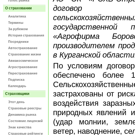
Голос рынка
договор с
О страховании
сельскохозяйств
Аналитика
Термины
государственной
За рубежом
«Агрофирма Боро
История страхования
Посредники
производителем прод
Автострахование
в Курганской области
Страхование жизни
Авиакосмическое
По условиям договор
Агрострахование
обеспечено более 
Перестрахование
Подписка
Сельскохозяйст
Календарь
застрахованы от риск
Страховщики
воздействия заразны
Этот день
Страховые реестры
природных явлений и
Динамика рынка
(удар молнии, земле
Состояние лицензий
Знак качества
ветер, наводнение, се
Страховые рейтинги