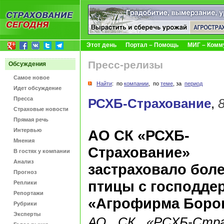
Этот день
Портал – Помощь
МИГ – Комм
Пресс-релизы
Обсуждения
Самое новое
Найти
: по
компании
, по
теме
, за
период
Идет обсуждение
Пресса
РСХБ-Страхование
,
Страховые новости
Прямая речь
Интервью
АО СК «РСХБ-
Мнения
Страхование»
В гостях у компании
Анализ
застраховало боле
Прогноз
птицы с господде
Реплики
Репортажи
«Агрофирма Боро
Рубрики
Эксперты
АО СК «РСХБ-Страх