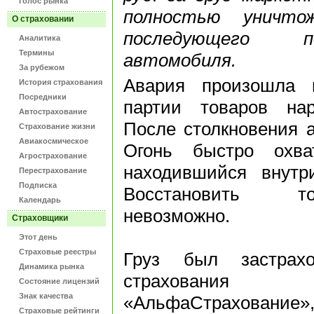
Голос рынка
полностью уничт
О страховании
последующего п
Аналитика
Термины
автомобиля.
За рубежом
Авария произошла 
История страхования
Посредники
партии товаров нар
Автострахование
После столкновения а
Страхование жизни
Авиакосмическое
Огонь быстро охва
Агрострахование
находившийся внутр
Перестрахование
Подписка
Восстановить т
Календарь
невозможно.
Страховщики
Этот день
Страховые реестры
Груз был застрах
Динамика рынка
страхования г
Состояние лицензий
Знак качества
«АльфаСтрахование»
Страховые рейтинги