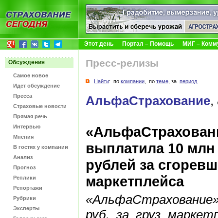
Этот день
Портал – Помощь
МИГ – Комм
Пресс-релизы
Обсуждения
Самое новое
Найти
: по
компании
, по
теме
, за
период
Идет обсуждение
Пресса
АльфаСтрахование
,
Страховые новости
Прямая речь
Интервью
«АльфаСтрахован
Мнения
выплатила 10 млн
В гостях у компании
Анализ
рублей за сгоревш
Прогноз
маркетплейса
Реплики
Репортажи
«АльфаСтрахование
Рубрики
Эксперты
руб. за груз маркет