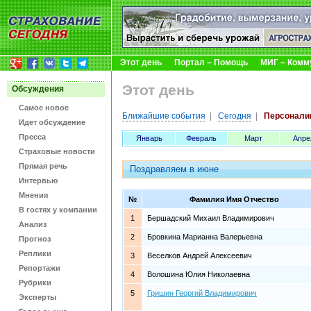
Этот день
Портал – Помощь
МИГ – Комм
Этот день
Обсуждения
Самое новое
Ближайшие события
|
Сегодня
|
Персонали
Идет обсуждение
Пресса
Январь
Февраль
Март
Апре
Страховые новости
Прямая речь
Поздравляем в июне
Интервью
Мнения
№
Фамилия Имя Отчество
В гостях у компании
1
Бершадский Михаил Владимирович
Анализ
2
Бровкина Марианна Валерьевна
Прогноз
Реплики
3
Веселков Андрей Алексеевич
Репортажи
4
Волошина Юлия Николаевна
Рубрики
5
Гришин Георгий Владимирович
Эксперты