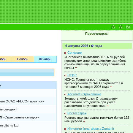
Пресс-релизы
6 августа 2026 г� года
Согласие
«Согласие» выплатило 11,9 млн рублей
ябрь
Ноябрь
Декабрь
пензенским агропредприятиям за гибель
озимой пшеницы из-за переувлажнения
почвы
НСИС
НСИС: Тренд на рост продаж
краткосрочного ОСАГО сохраняется в
ь
течение 7 месяцев 2026
года
Абсолют Страхование
Эксперты «Абсолют Страхование»
ания ОСАО «РЕСО-Гарантия»
рассказали, что делать при укусе
насекомого в
путешествии
е сегодня»
Росгосстрах
ИГ«Страхование сегодня»
Росгосстрах выплатил томичам более 122
млн
рублей
sultants Ltd.
Инносети (платформа Zunami)