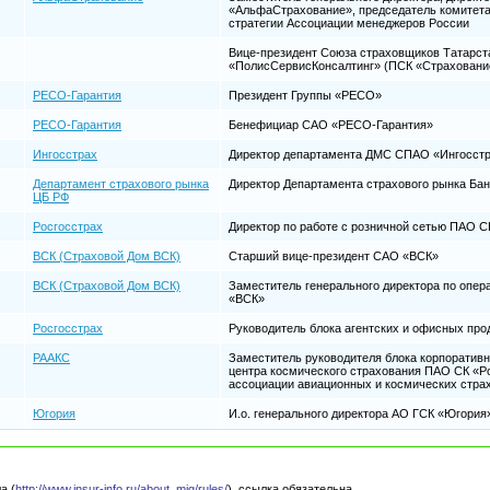
«АльфаСтрахование», председатель комитета 
стратегии Ассоциации менеджеров России
Вице-президент Союза страховщиков Татарст
«ПолисСервисКонсалтинг» (ПСК «Страховани
РЕСО-Гарантия
Президент Группы «РЕСО»
РЕСО-Гарантия
Бенефициар САО «РЕСО-Гарантия»
Ингосстрах
Директор департамента ДМС СПАО «Ингосст
Департамент страхового рынка
Директор Департамента страхового рынка Бан
ЦБ РФ
Росгосстрах
Директор по работе с розничной сетью ПАО С
ВСК (Страховой Дом ВСК)
Старший вице-президент САО «ВСК»
ВСК (Страховой Дом ВСК)
Заместитель генерального директора по опе
«ВСК»
Росгосстрах
Руководитель блока агентских и офисных пр
РААКС
Заместитель руководителя блока корпоративн
центра космического страхования ПАО СК «Ро
ассоциации авиационных и космических стра
Югория
И.о. генерального директора АО ГСК «Югория
а (
http://www.insur-info.ru/about_mig/rules/
), ссылка обязательна.