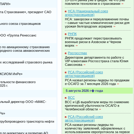
15–20% рынка уже в цифре: на что уже
повлияли технологии в
страховании
 «ПАРИ»
НСА (Национальный союз
тта Страхование», президент САО
агростраховщиков)
НСА: заморозки и переувлажнение почвы
– самые частые климатические риски для
ьного союза страховщиков
урожая белгородских
аграриев
РНПК
 ООО «Группа Ренессанс
РНПК продолжает перестраховывать
военные риски в Азовском и Черном
морях
ор по авиационному страхованию
родного союза авиакосмических
Росгосстрах
Директором департамента по работе с
VIP-клиентами Росгосстраха стала Юлия
х исследований страхового рынка
Самсонова
РСА (Российский союз
«АКСИОМ ИнРе»
автостраховщиков)
РСА назвал регионы-лидеры по продажам
тельности финансового
е-ОСАГО за 7 месяцев 2026
года
25 г.
5 августа 2026 г� года
ВСС
альный директор ООО «МАКС-
ВСС и ЦБ выработали меры по снижению
критической убыточности ОСАГО в
Челябинской
области
Ре»
РСА (Российский союз
автостраховщиков)
трубопроводного транспорта нефти
РСА назвал регионы-лидеры по
количеству заявлений, оформленных с
использованием европротокола за первое
р по маркетингу и развитию АО