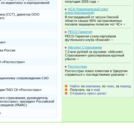
полугодие 2026
года
по маркетингу и корпоративной
НСА (Национальный союз
агростраховщиков)
ана (ССТ), директор ООО
В пострадавшей от засухи Омской
е»)
области свыше 90% застрахованных
посевов защищены полисом «от
ЧС»
РЕСО-Гарантия
РЕСО-Гарантия стала партнёром
футбольного клуба
«Енисей»
рах»
Абсолют Страхование
ка России
7,3 млн рублей за грузовик: «Абсолют
Страхование» урегулировала крупный
убыток
К «Росгосстрах»
Росгосстрах
Росгосстрах помог клиентам в Удмуртии
справиться с последствиями
ураганов
рационному сопровождению САО
Найти
: по
компании
, по
теме
, за
период
Получать: на
e-mail
одаж ПАО СК «Росгосстрах»
Отправить пресс-релиз
ого страхования, руководитель
сгосстрах», президент Российской
ховщиков (РААКС)
»