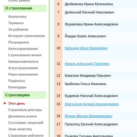
Голос рынка
6
Двойникова Ирина Евгеньевна
О страховании
7
Дубенский Евгений Николаевич
Аналитика
Термины
8
Журавлева Ирина Александровна
За рубежом
История страхования
9
Йордан Борис Алексеевич
Посредники
10
Кабачник Илья Николаевич
Автострахование
Страхование жизни
Авиакосмическое
11
Коваль Александр Павлович
Агрострахование
Перестрахование
12
Кожаткин Владимир Юрьевич
Подписка
13
Крайнова Ольга Ивановна
Календарь
Страховщики
14
Кудряков Николай Александрович
Этот день
15
Мартьянов Андрей Александрович
Страховые реестры
16
Мумин Михаил Владимирович
Динамика рынка
Состояние лицензий
17
Прокопец Евгений Александрович
Знак качества
Страховые рейтинги
18
Пучкова Татьяна Анатольевна