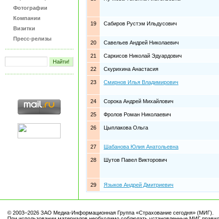
Фотографии
Компании
19
Сабиров Рустэм Ильдусович
Визитки
Пресс-релизы
20
Савельев Андрей Николаевич
21
Саркисов Николай Эдуардович
22
Скурихина Анастасия
23
Смирнов Илья Владимирович
24
Сорока Андрей Михайлович
25
Фролов Роман Николаевич
26
Цыплакова Ольга
27
Шабанова Юлия Анатольевна
28
Шутов Павел Викторович
29
Языков Андрей Дмитриевич
© 2003–2026 ЗАО Медиа-Информационная Группа «Страхование сегодня» (МИГ).
При использовании материалов необходимо соблюдать установленные МИГ правил