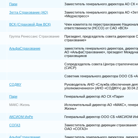
Пари
Заместитель генерального директора АО СК
Зетта Страхование (АО)
Заместитель генерального директора АО «Зе
«Медэкспресс»
ВСК (Страховой Дом ВСК)
Член комитета по перестрахованию Национал
ответственности (НССО) от САО «ВСК»
Группа Ренессанс Страхование
Президент, председатель совета директоров
страхование»
АльфаСтрахование
заместитель генерального директора, директ
АО «АльфаСтрахование», президент Междуна
страховщиков
Сопредседатель совета Центра стратегически
(СИСР)
Советник генерального директора ООО СБ 
СОДФУ
Руководитель АНО «Служба обеспечения дея
уполномоченного» (АНО «СОДФУ») до 30.04.20
Пари
Генеральный директор АО СК «Пари»
МАКС-Жизнь
Исполнительный директор АО «МАКС», генер
Жизнь»
АКСИОМ ИнРе
Генеральный директор ООО СБ «АКСИОМ Ин
СОГАЗ
Заместитель директор дирекции страхования 
ОАО «СОГАЗ»
АльфаСтрахование
Заместитель генерального директора, директо