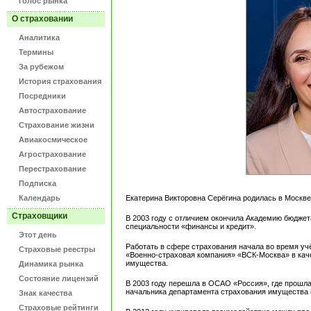
Голос рынка
О страховании
Аналитика
Термины
За рубежом
История страхования
Посредники
Автострахование
Страхование жизни
Авиакосмическое
Агрострахование
Перестрахование
Подписка
Календарь
Екатерина Викторовна Серёгина родилась в Москве
Страховщики
В 2003 году с отличием окончила Академию бюджет
специальности «финансы и кредит».
Этот день
Работать в сфере страхования начала во время уч
Страховые реестры
«Военно-страховая компания» «ВСК-Москва» в каче
имущества.
Динамика рынка
Состояние лицензий
В 2003 году перешла в ОСАО «Россия», где прошла
начальника департамента страхования имущества 
Знак качества
Страховые рейтинги