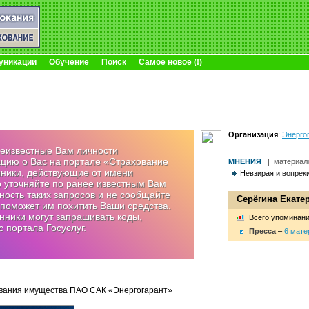
уникации
Обучение
Поиск
Самое новое (!)
Организация
:
Энерго
неизвестные Вам личности
цию о Вас на портале «Страхование
МНЕНИЯ
|
материал
нники, действующие от имени
Невзирая и вопреки
о уточняйте по ранее известным Вам
ность таких запросов и не сообщайте
Серёгина Екате
поможет им похитить Ваши средства.
ники могут запрашивать коды,
Bсего упоминан
 портала Госуслуг.
Пресса
–
6 мате
ования имущества ПАО САК «Энергогарант»