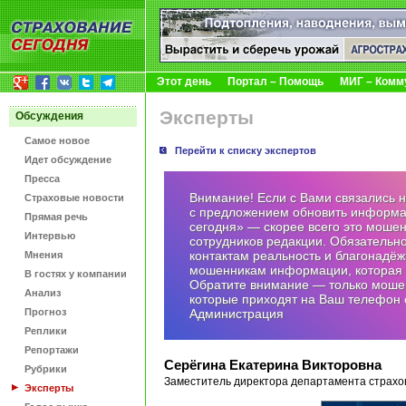
Этот день
Портал – Помощь
МИГ – Комм
Эксперты
Обсуждения
Самое новое
Перейти к списку экспертов
Идет обсуждение
Пресса
Внимание! Если с Вами связались 
Страховые новости
с предложением обновить информа
Прямая речь
сегодня» — скорее всего это моше
Интервью
сотрудников редакции. Обязательн
контактам реальность и благонадёж
Мнения
мошенникам информации, которая 
В гостях у компании
Обратите внимание — только мошен
Анализ
которые приходят на Ваш телефон с
Прогноз
Администрация
Реплики
Репортажи
Серёгина Екатерина Викторовна
Рубрики
Заместитель директора департамента страх
Эксперты