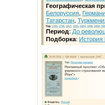
Географическая пр
Белоруссия
,
Герман
Татарстан
,
Туркмени
Год
:
1782
,
1786
,
1827
,
1835
,
1844
,
1846
,
1858
,
18
Период
:
До револю
Подборка
:
История 
20.05.2011 | 328 Кбайт | просмотров: 2447
Тип:
Печатная реклама
Рекламный проспект «Об
взаимного страхования ж
Йорк"»
подробнее
Владелец :
Россия