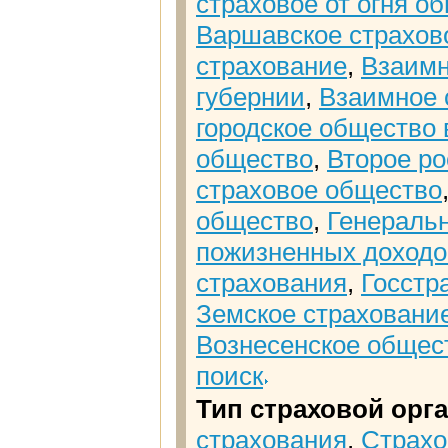
страховое от огня о
Варшавское страхово
страхование
,
Взаимн
губернии
,
Взаимное 
городское общество 
общество
,
Второе р
страховое общество
общество
,
Генеральн
пожизненных доход
страхования
,
Госстр
Земское страховани
Вознесенское общес
поиск
Тип страховой орг
страхования
,
Страхо