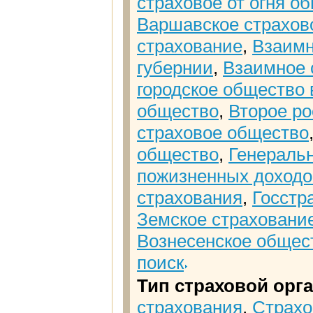
страховое от огня о
Варшавское страхово
страхование
,
Взаимн
губернии
,
Взаимное 
городское общество 
общество
,
Второе р
страховое общество
общество
,
Генеральн
пожизненных доход
страхования
,
Госстр
Земское страховани
Вознесенское общес
поиск
Тип страховой орг
страхования
,
Страхо