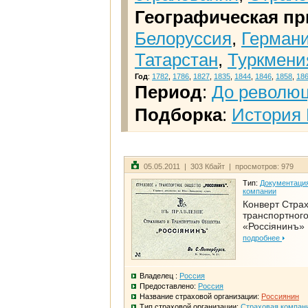
Географическая пр
Белоруссия
,
Герман
Татарстан
,
Туркмени
Год
:
1782
,
1786
,
1827
,
1835
,
1844
,
1846
,
1858
,
18
Период
:
До револю
Подборка
:
История 
05.05.2011 | 303 Кбайт | просмотров: 979
Тип:
Документаци
компании
Конверт Страх
транспортног
«Россiянинъ»
подробнее
Владелец :
Россия
Предоставлено:
Россия
Название страховой организации:
Россиянин
Тип страховой организации:
Страховая компан