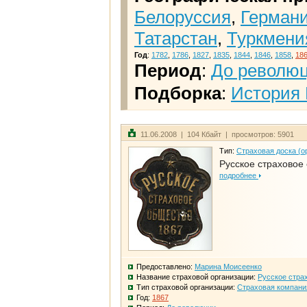
Белоруссия
,
Герман
Татарстан
,
Туркмени
Год
:
1782
,
1786
,
1827
,
1835
,
1844
,
1846
,
1858
,
18
Период
:
До револю
Подборка
:
История 
11.06.2008 | 104 Кбайт | просмотров: 5901
Тип:
Страховая доска (о
Русское страховое
подробнее
Предоставлено:
Марина Моисеенко
Название страховой организации:
Русское стра
Тип страховой организации:
Страховая компани
Год:
1867