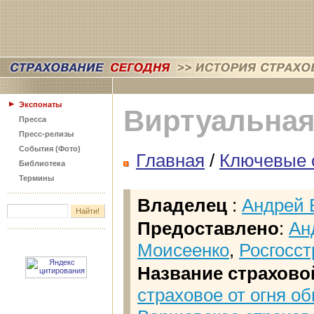
Экспонаты
Виртуальная
Пресса
Пресс-релизы
События (Фото)
Главная
/
Ключевые 
Библиотека
Термины
Владелец
:
Андрей 
Предоставлено
:
Ан
Моисеенко
,
Росгосст
Название страхово
страховое от огня о