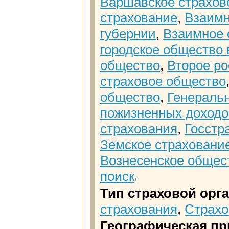
Варшавское страхово
страхование
,
Взаимн
губернии
,
Взаимное 
городское общество 
общество
,
Второе р
страховое общество
общество
,
Генеральн
пожизненных доход
страхования
,
Госстр
Земское страховани
Вознесенское общес
поиск
Тип страховой орг
страхования
,
Страхо
Географическая пр