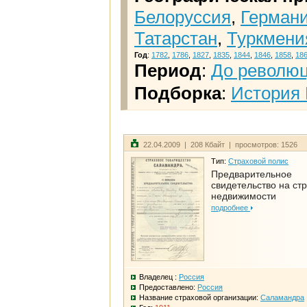
Белоруссия
,
Герман
Татарстан
,
Туркмени
Год
:
1782
,
1786
,
1827
,
1835
,
1844
,
1846
,
1858
,
18
Период
:
До револю
Подборка
:
История 
22.04.2009 | 208 Кбайт | просмотров: 1526
Тип:
Страховой полис
Предварительное
свидетельство на ст
недвижимости
подробнее
Владелец :
Россия
Предоставлено:
Россия
Название страховой организации:
Саламандра