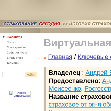
Экспонаты
Виртуальная
Пресса
Пресс-релизы
События (Фото)
Главная
/
Ключевые 
Библиотека
Термины
Владелец
:
Андрей 
Предоставлено
:
Ан
Моисеенко
,
Росгосст
Название страхово
страховое от огня о