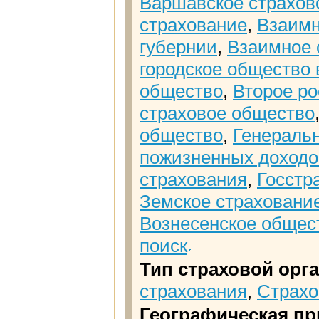
Варшавское страхово
страхование
,
Взаимн
губернии
,
Взаимное 
городское общество 
общество
,
Второе р
страховое общество
общество
,
Генеральн
пожизненных доход
страхования
,
Госстр
Земское страховани
Вознесенское общес
поиск
Тип страховой орг
страхования
,
Страхо
Географическая пр