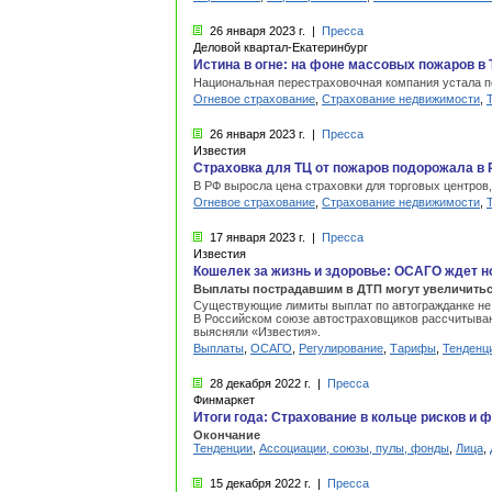
26 января
2023 г.
|
Пресса
Деловой квартал-Екатеринбург
Истина в огне: на фоне массовых пожаров в
Национальная перестраховочная компания устала по
Огневое страхование
,
Страхование недвижимости
,
26 января
2023 г.
|
Пресса
Известия
Страховка для ТЦ от пожаров подорожала в 
В РФ выросла цена страховки для торговых центров
Огневое страхование
,
Страхование недвижимости
,
17 января
2023 г.
|
Пресса
Известия
Кошелек за жизнь и здоровье: ОСАГО ждет 
Выплаты пострадавшим в ДТП могут увеличитьс
Существующие лимиты выплат по автогражданке не 
В Российском союзе автостраховщиков рассчитывают
выясняли «Известия».
Выплаты
,
ОСАГО
,
Регулирование
,
Тарифы
,
Тенденц
28 декабря
2022 г.
|
Пресса
Финмаркет
Итоги года: Страхование в кольце рисков и 
Окончание
Тенденции
,
Ассоциации, союзы, пулы, фонды
,
Лица
,
15 декабря
2022 г.
|
Пресса