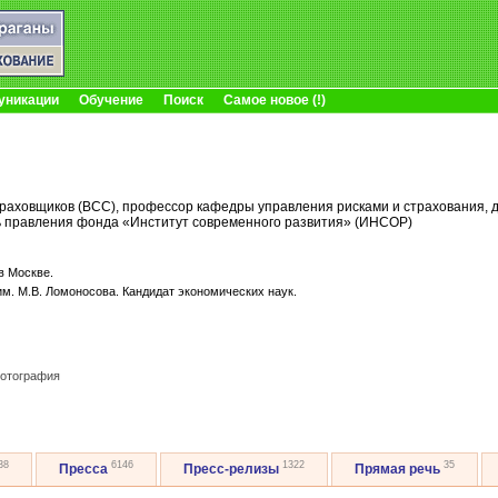
уникации
Обучение
Поиск
Самое новое (!)
раховщиков (ВСС), профессор кафедры управления рисками и страхования, д
 правления фонда «Институт современного развития» (ИНСОР)
в Москве.
им. М.В. Ломоносова. Кандидат экономических наук.
отография
38
6146
1322
35
Пресса
Пресс-релизы
Прямая речь