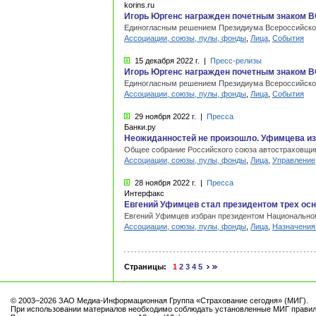
korins.ru
Игорь Юргенс награжден почетным знаком ВС
Единогласным решением Президиума Всероссийского
Ассоциации, союзы, пулы, фонды
,
Лица
,
События
15 декабря
2022 г.
|
Пресс-релизы
Игорь Юргенс награжден почетным знаком ВС
Единогласным решением Президиума Всероссийского
Ассоциации, союзы, пулы, фонды
,
Лица
,
События
29 ноября
2022 г.
|
Пресса
Банки.ру
Неожиданностей не произошло. Уфимцева и
Общее собрание Российского союза автостраховщико
Ассоциации, союзы, пулы, фонды
,
Лица
,
Управление
28 ноября
2022 г.
|
Пресса
Интерфакс
Евгений Уфимцев стал президентом трех ос
Евгений Уфимцев избран президентом Национальног
Ассоциации, союзы, пулы, фонды
,
Лица
,
Назначения 
Страницы:
1
2
3
4
5
© 2003–2026 ЗАО Медиа-Информационная Группа «Страхование сегодня» (МИГ).
При использовании материалов необходимо соблюдать установленные МИГ правил