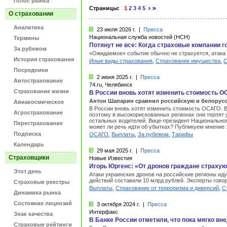
Голос рынка
Страницы:
1
2
3
4
5
О страховании
Аналитика
23 июля
2026 г.
|
Пресса
Национальная служба новостей (НСН)
Термины
Потянут не все: Когда страховые компании 
За рубежом
«Ожидаемое» событие обычно не страхуется, атака д
История страхования
Иные виды страхования
,
Страхование имущества
,
С
Посредники
2 июня
2025 г.
|
Пресса
Автострахование
74.ru, Челябинск
Страхование жизни
В России вновь хотят изменить стоимость О
Антон Шапарин сравнил российскую и белорусск
Авиакосмическое
В России вновь хотят изменить стоимость ОСАГО. В
Агрострахование
поэтому в высокорискованных регионах они терпят
остальных водителей. Вице-президент Национально
Перестрахование
может ли речь идти об убытках? Публикуем мнение э
Подписка
ОСАГО
,
Выплаты
,
За рубежом
,
Тарифы
Календарь
29 мая
2025 г.
|
Пресса
Страховщики
Новые Известия
Игорь Юргенс: «От дронов граждане страхуют
Этот день
Атаки украинских дронов на российские регионы ид
действий составили 10 млрд рублей. Эксперты гово
Страховые реестры
Выплаты
,
Страхование от терроризма и диверсий
,
С
Динамика рынка
Состояние лицензий
3 октября
2024 г.
|
Пресса
Интерфакс
Знак качества
В Банке России отметили, что пока мягко в
Страховые рейтинги