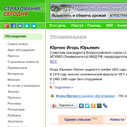
Этот день
Портал – Помощь
МИГ – Комм
Упоминания
Обсуждения
Самое новое
Юргенс Игорь Юрьевич
Идет обсуждение
Советник президента Всероссийского союза ст
Пресса
МГИМО (Университета) МИД РФ, председатель
ВСС
Страховые новости
Прямая речь
Игорь Юрьевич Юргенс родился 6 ноября 1952 года 
Интервью
В 1974 году окончил экономический факультет МГУ 
В 1980-1985 годах был сотрудником
Мнения
[...]
В гостях у компании
Подробнее »
Анализ
Игорь Юргенс
в разделе «Фотографии»
–
741
ф
Прогноз
Реплики
Поделиться…
Репортажи
Рубрики
7668
1
Одним списком
Новости
Эксперты