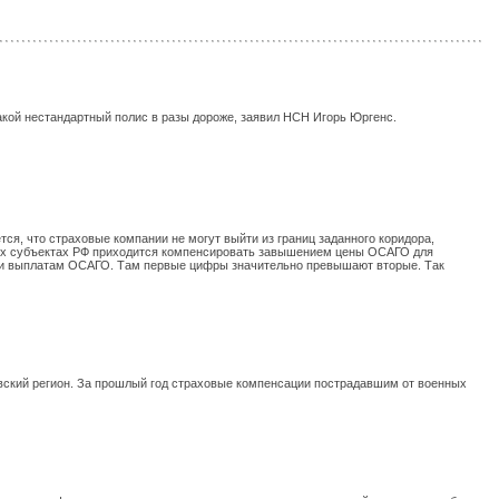
такой нестандартный полис в разы дороже, заявил НСН Игорь Юргенс.
я, что страховые компании не могут выйти из границ заданного коридора,
аких субъектах РФ приходится компенсировать завышением цены ОСАГО для
м и выплатам ОСАГО. Там первые цифры значительно превышают вторые. Так
овский регион. За прошлый год страховые компенсации пострадавшим от военных