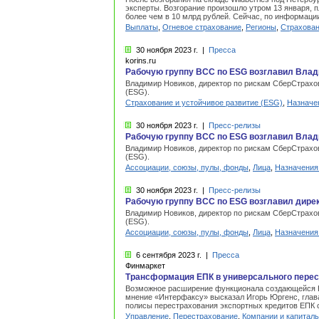
эксперты. Возгорание произошло утром 13 января, п
более чем в 10 млрд рублей. Сейчас, по информаци
Выплаты
,
Огневое страхование
,
Регионы
,
Страхова
30 ноября
2023 г.
|
Пресса
korins.ru
Рабочую группу ВСС по ESG возглавил Вла
Владимир Новиков, директор по рискам СберСтрахов
(ESG).
Страхование и устойчивое развитие (ESG)
,
Назначен
30 ноября
2023 г.
|
Пресс-релизы
Рабочую группу ВСС по ESG возглавил Вла
Владимир Новиков, директор по рискам СберСтрахов
(ESG).
Ассоциации, союзы, пулы, фонды
,
Лица
,
Назначения 
30 ноября
2023 г.
|
Пресс-релизы
Рабочую группу ВСС по ESG возглавил дире
Владимир Новиков, директор по рискам СберСтрахов
(ESG).
Ассоциации, союзы, пулы, фонды
,
Лица
,
Назначения 
6 сентября
2023 г.
|
Пресса
Финмаркет
Трансформация ЕПК в универсального перест
Возможное расширение функционала создающейся Ев
мнение «Интерфаксу» высказал Игорь Юргенс, глава
полисы перестрахования экспортных кредитов ЕПК с
Управление
,
Перестрахование
,
Компании и капитал