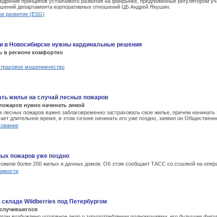
внедрения принципов устойчивого развития на финрынке, предложенные регулятором 
ошений департамента корпоративных отношений ЦБ Андрей Якушин.
ое развитие (ESG)
ии в Новосибирске нужны кардинальные решения
ть в регионе комфортно
траховое мошенничество
ать жилье на случай лесных пожаров
 пожаров нужно начинать зимой
лесных пожаров важно заблаговременно застраховать свое жилье, причем начинать э
ает длительное время, в этом сезоне начинать его уже поздно, заявил он Обществен
хование
ных пожаров уже поздно
ожили более 200 жилых и дачных домов. Об этом сообщает ТАСС со ссылкой на опера
жимости
 складе Wildberries под Петербургом
 случившегося
бургом возбуждено уголовное дело о злоупотреблении полномочиями, его будущим фиг