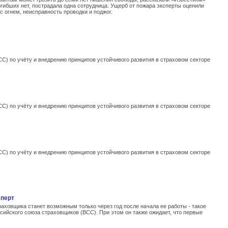
огибших нет, пострадала одна сотрудница. Ущерб от пожара эксперты оценили
 огнем, неисправность проводки и поджог.
С) по учёту и внедрению принципов устойчивого развития в страховом секторе
С) по учёту и внедрению принципов устойчивого развития в страховом секторе
С) по учёту и внедрению принципов устойчивого развития в страховом секторе
сперт
овщика станет возможным только через год после начала ее работы - такое
сийского союза страховщиков (ВСС). При этом он также ожидает, что первые