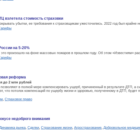
 ТЦ взлетела стоимость страховки
крывать убытки, ее требования к страховщикам ужесточились. 2022 год был крайне н
Тарифы
России на 5-20%
, это произошло на фоне массовых пожаров в прошлом году. Об этом «Известиям» рас
Тарифы
новая реформа
я до 2 млн рублей
позволяют в полной мере компенсировать ущерб, причиненный в результате ДТП, а с
, что потолок компенсаций по ущербу жизни и здоровью, полученному в ДТП, будет п
ии
,
Страховое право
фокусе недоброго внимания
Динамика рынка
,
Сделки
,
Страхование жизни
,
Агрострахование
,
Добровольное медици