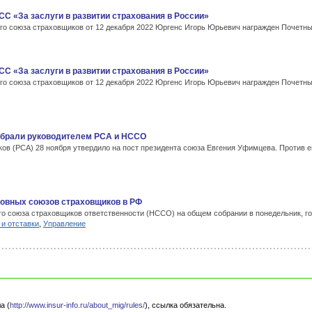
С «За заслуги в развитии страхования в России»
 союза страховщиков от 12 декабря 2022 Юргенс Игорь Юрьевич награжден Почетным
С «За заслуги в развитии страхования в России»
 союза страховщиков от 12 декабря 2022 Юргенс Игорь Юрьевич награжден Почетным
збрали руководителем РСА и НССО
в (РСА) 28 ноября утвердило на пост президента союза Евгения Уфимцева. Против ег
новных союзов страховщиков в РФ
о союза страховщиков ответственности (НССО) на общем собрании в понедельник, го
и отставки
,
Управление
а (
http://www.insur-info.ru/about_mig/rules/
), ссылка обязательна.