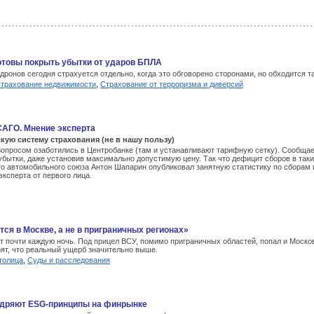
готовы покрыть убытки от ударов БПЛА
ронов сегодня страхуется отдельно, когда это обговорено сторонами, но обходится 
трахование недвижимости
,
Страхование от терроризма и диверсий
САГО. Мнение эксперта
ую систему страхования (не в нашу пользу)
опросом озаботились в Центробанке (там и устанавливают тарифную сетку). Сообщаетс
 убытки, даже установив максимально допустимую цену. Так что дефицит сборов в т
го автомобильного союза Антон Шапарин опубликовал занятную статистику по сбора
ксперта от первого лица.
ся в Москве, а не в приграничных регионах»
ут почти каждую ночь. Под прицел ВСУ, помимо приграничных областей, попал и Моск
рят, что реальный ущерб значительно выше.
толица
,
Суды и расследования
недряют ESG-принципы на финрынке