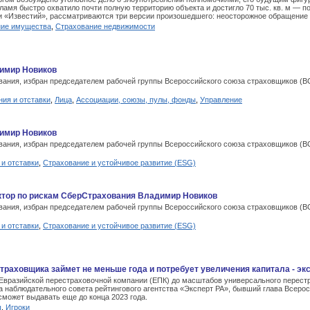
ламя быстро охватило почти полную территорию объекта и достигло 70 тыс. кв. м — п
и «Известий», рассматриваются три версии произошедшего: неосторожное обращение с
ние имущества
,
Страхование недвижимости
димир Новиков
ания, избран председателем рабочей группы Всероссийского союза страховщиков (ВС
ия и отставки
,
Лица
,
Ассоциации, союзы, пулы, фонды
,
Управление
димир Новиков
ания, избран председателем рабочей группы Всероссийского союза страховщиков (ВС
и отставки
,
Страхование и устойчивое развитие (ESG)
ктор по рискам СберСтрахования Владимир Новиков
ания, избран председателем рабочей группы Всероссийского союза страховщиков (ВС
и отставки
,
Страхование и устойчивое развитие (ESG)
раховщика займет не меньше года и потребует увеличения капитала - эк
разийской перестраховочной компании (ЕПК) до масштабов универсального перестрах
 наблюдательного совета рейтингового агентства «Эксперт РА», бывший глава Всерос
может выдавать еще до конца 2023 года.
ы
,
Игроки