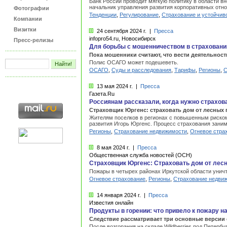
Банк России проводит мягкую политику в области 
начальник управления развития корпоративных отн
Фотографии
Тенденции
,
Регулирование
,
Страхование и устойчив
Компании
Визитки
24 сентября
2024 г.
|
Пресса
infopro54.ru, Новосибирск
Пресс-релизы
Для борьбы с мошенничеством в страхован
Пока мошенники считают, что вести деятельнос
Полис ОСАГО может подешеветь.
ОСАГО
,
Суды и расследования
,
Тарифы
,
Регионы
,
С
13 мая
2024 г.
|
Пресса
Газета.Ru
Россиянам рассказали, когда нужно страхов
Страховщик Юргенс: страховать дом от лесных
Жителям поселков в регионах с повышенным риском 
развития Игорь Юргенс. Процесс страхования заним
Регионы
,
Страхование недвижимости
,
Огневое стра
8 мая
2024 г.
|
Пресса
Общественная служба новостей (ОСН)
Страховщик Юргенс: Страховать дом от лес
Пожары в четырех районах Иркутской области уничт
Огневое страхование
,
Регионы
,
Страхование недви
14 января
2024 г.
|
Пресса
Известия онлайн
Продукты в горении: что привело к пожару на
Следствие рассматривает три основные версии
После возгорания на складе Wildberries под Петер