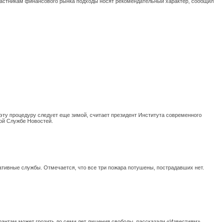
участникам финансового рынка подходы носят рекомендательный характер, сообщил
ту процедуру следует еще зимой, считает президент Института современного
ной Службе Новостей.
тивные службы. Отмечается, что все три пожара потушены, пострадавших нет.
урантам может грозить до семи лет лишения свободы, рассказали «Известиям»