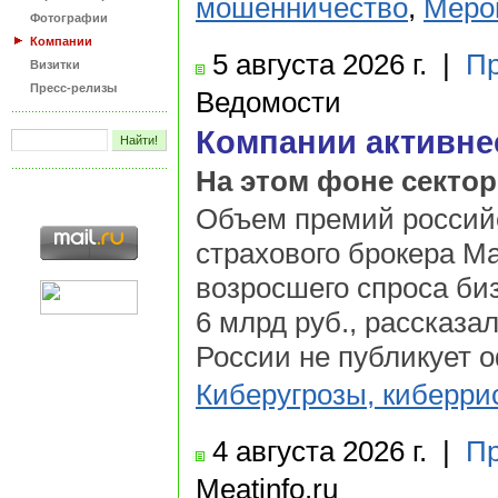
мошенничество
,
Меро
Фотографии
Компании
5 августа
2026 г.
|
Пр
Визитки
Пресс-релизы
Ведомости
Компании активнее
На этом фоне сектор
Объем премий российс
страхового брокера Ma
возросшего спроса биз
6 млрд руб., рассказа
России не публикует о
Киберугрозы, киберри
4 августа
2026 г.
|
Пр
Meatinfo.ru