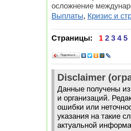
осложнение междунар
Выплаты
,
Кризис и ст
Страницы:
1
2
3
4
5
Поделиться…
Disclaimer (ог
Данные получены из
и организаций. Реда
ошибки или неточнос
указания на такие с
актуальной информа