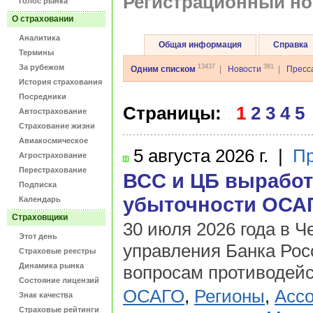
Регистрационный н
Голос рынка
О страховании
Аналитика
Общая информация
Справка
Термины
За рубежом
13437
381
Одним списком
|
Новости
|
Пресс
История страхования
Посредники
Страницы:
1
2
3
4
5
Автострахование
Страхование жизни
Авиакосмическое
5 августа
2026 г.
|
Пр
Агрострахование
Перестрахование
ВСС и ЦБ выработ
Подписка
убыточности ОСАГ
Календарь
Страховщики
30 июля 2026 года в Ч
Этот день
управления Банка Рос
Страховые реестры
Динамика рынка
вопросам противодейс
Состояние лицензий
ОСАГО
,
Регионы
,
Ассо
Знак качества
Страховые рейтинги