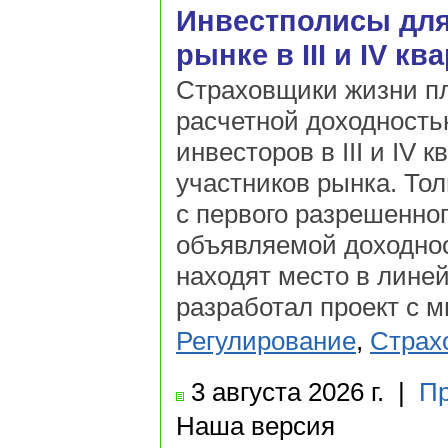
Инвестполисы для 
рынке в III и IV кв
Страховщики жизни п
расчетной доходност
инвесторов в III и IV 
участников рынка. То
с первого разрешенног
объявляемой доходнос
находят место в лине
разработал проект с 
Регулирование
,
Страх
3 августа
2026 г.
|
Пр
Наша версия