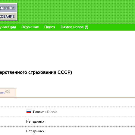
уникации
Обучение
Поиск
Самое новое (!)
дарственного страхования СССР)
601
ния
Россия
/ Russia
Нет данных
Нет данных