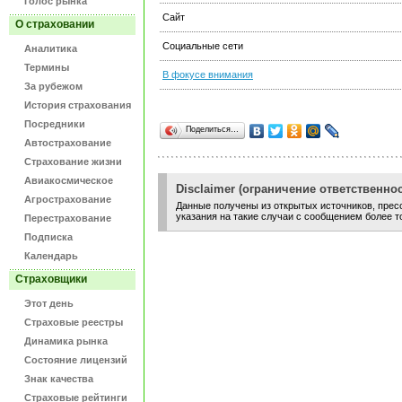
Голос рынка
Сайт
О страховании
Социальные сети
Аналитика
Термины
В фокусе внимания
За рубежом
История страхования
Посредники
Поделиться…
Автострахование
Страхование жизни
Авиакосмическое
Disclaimer (ограничение ответственнос
Агрострахование
Данные получены из открытых источников, пресс
указания на такие случаи с сообщением более т
Перестрахование
Подписка
Календарь
Страховщики
Этот день
Страховые реестры
Динамика рынка
Состояние лицензий
Знак качества
Страховые рейтинги