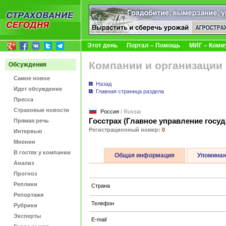
Этот день
Портал – Помощь
МИГ – Комм
Компании и организации
Обсуждения
Самое новое
Назад
Идет обсуждение
Главная страница раздела
Пресса
Страховые новости
Россия
/ Russia
Госстрах (Главное управление госу
Прямая речь
Регистрационный номер:
0
Интервью
Мнения
В гостях у компании
Общая информация
Упомина
Анализ
Прогноз
Реплики
Страна
Репортажи
Телефон
Рубрики
Эксперты
E-mail