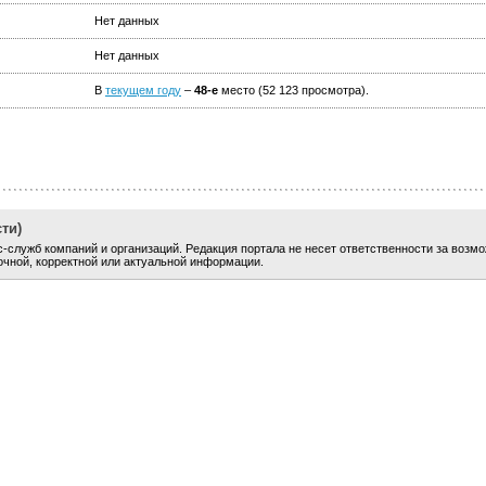
Нет данных
Нет данных
В
текущем году
–
48-е
место (52 123 просмотра).
ти)
-служб компаний и организаций. Редакция портала не несет ответственности за возм
очной, корректной или актуальной информации.