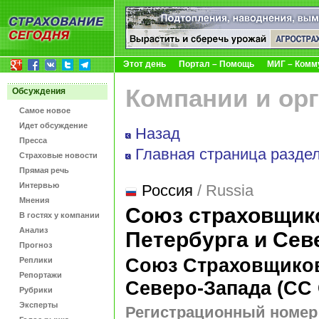
Этот день
Портал – Помощь
МИГ – Комм
Компании и ор
Обсуждения
Самое новое
Идет обсуждение
Назад
Пресса
Главная страница разде
Страховые новости
Прямая речь
Интервью
Россия
/ Russia
Мнения
Союз страховщико
В гостях у компании
Анализ
Петербурга и Сев
Прогноз
Союз Страховщиков
Реплики
Репортажи
Северо-Запада (СС 
Рубрики
Эксперты
Регистрационный номер