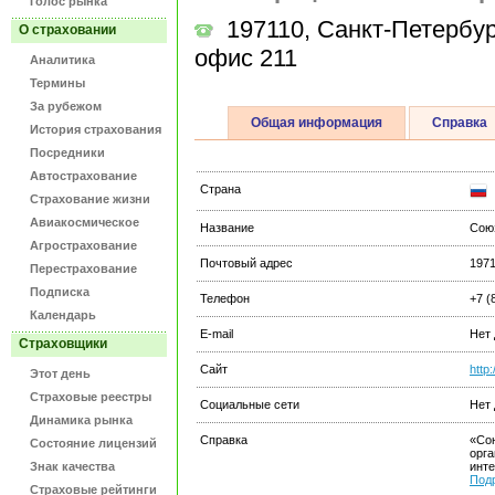
Голос рынка
197110, Санкт-Петербург,
О страховании
офис 211
Аналитика
Термины
За рубежом
Общая информация
Справка
История страхования
Посредники
Автострахование
Страна
Страхование жизни
Авиакосмическое
Название
Сою
Агрострахование
Почтовый адрес
1971
Перестрахование
Подписка
Телефон
+7 (
Календарь
E-mail
Нет
Страховщики
Сайт
http
Этот день
Страховые реестры
Социальные сети
Нет
Динамика рынка
Справка
«Со
Состояние лицензий
орга
Знак качества
инте
Под
Страховые рейтинги