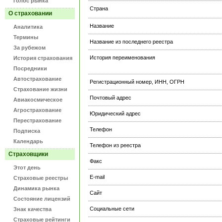
Голос рынка
Страна
О страховании
Название
Аналитика
Термины
Название из последнего реестра
За рубежом
История переименования
История страхования
Посредники
Автострахование
Регистрационный номер, ИНН, ОГРН
Страхование жизни
Почтовый адрес
Авиакосмическое
Агрострахование
Юридический адрес
Перестрахование
Телефон
Подписка
Календарь
Телефон из реестра
Страховщики
Факс
Этот день
E-mail
Страховые реестры
Динамика рынка
Сайт
Состояние лицензий
Социальные сети
Знак качества
Страховые рейтинги