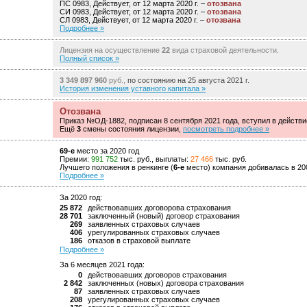
ПС 0983, Действует, от 12 марта 2020 г. –
отозвана
СИ 0983, Действует, от 12 марта 2020 г. –
отозвана
СЛ 0983, Действует, от 12 марта 2020 г. –
отозвана
Подробнее »
Лицензия на осуществление
22
вида страховой деятельности.
Полный список »
3 349 897 960
руб.,
по состоянию на 25 августа 2021 г.
История изменения уставного капитала »
Отозвана
Приказ №ОД-1882, подписан 8 сентября 2021 года, вступил в действи
Ещё
3
смены состояния лицензии,
посмотреть подробнее »
69-е
место за 2020 год
Премии:
991 752
тыс. руб., выплаты:
27 466
тыс. руб.
Лучшего положения в ренкинге (
6-е
место) компания добивалась в 200
Подробнее »
За 2020 год:
25 872
действовавших договорова страхования
28 701
заключенный (новый) договор страхования
269
заявленных страховых случаев
406
урегулированных страховых случаев
186
отказов в страховой выплате
Подробнее »
За 6 месяцев 2021 года:
0
действовавших договоров страхования
2 842
заключенных (новых) договора страхования
87
заявленных страховых случаев
208
урегулированных страховых случаев