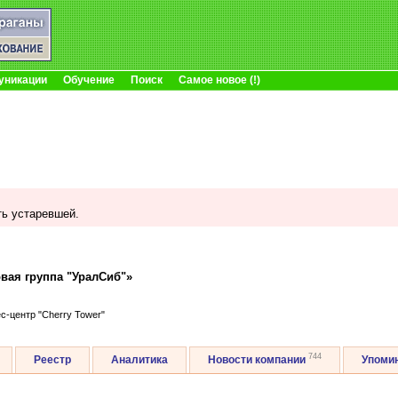
уникации
Обучение
Поиск
Самое новое (!)
ь устаревшей.
вая группа "УралСиб"»
ес-центр "Cherry Tower"
744
Реестр
Аналитика
Новости компании
Упоми