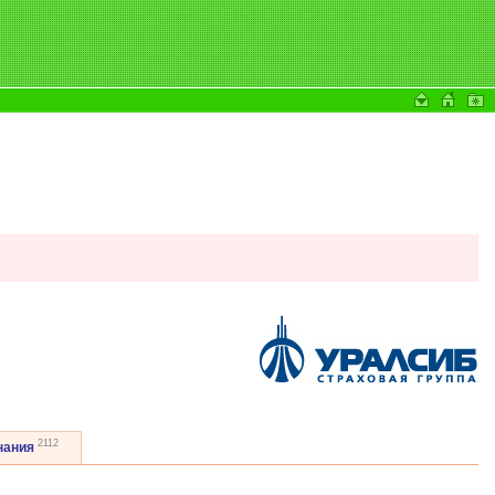
2112
нания