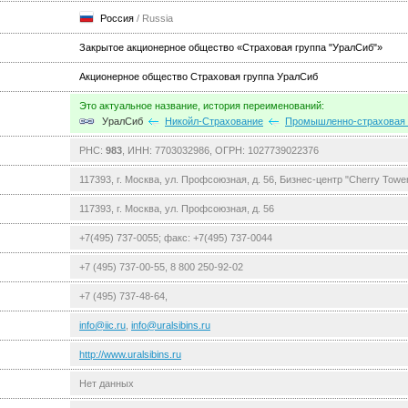
Россия
/ Russia
Закрытое акционерное общество «Страховая группа "УралСиб"»
Акционерное общество Страховая группа УралСиб
Это актуальное название, история переименований:
УралСиб
Никойл-Страхование
Промышленно-страховая 
РНС:
983
, ИНН: 7703032986, ОГРН: 1027739022376
117393, г. Москва, ул. Профсоюзная, д. 56, Бизнес-центр "Cherry Towe
117393, г. Москва, ул. Профсоюзная, д. 56
+7(495) 737-0055; факс: +7(495) 737-0044
+7 (495) 737-00-55, 8 800 250-92-02
+7 (495) 737-48-64,
info@iic.ru
,
info@uralsibins.ru
http://www.uralsibins.ru
Нет данных