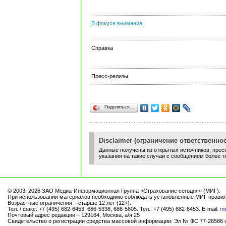
В фокусе внимания
Справка
Пресс-релизы
Поделиться…
Disclaimer (ограничение ответственнос
Данные получены из открытых источников, пресс
указания на такие случаи с сообщением более т
© 2003–2026 ЗАО Медиа-Информационная Группа «Страхование сегодня» (МИГ).
При использовании материалов необходимо соблюдать установленные МИГ правил
Возрастные ограничения – старше 12 лет (12+).
Тел. / факс: +7 (495) 682-6453, 686-5338, 686-5605. Тел.: +7 (495) 682-6453. E-mail:
mi
Почтовый адрес редакции – 129164, Москва, а/я 25
Свидетельство о регистрации средства массовой информации: Эл № ФС 77-26586 от