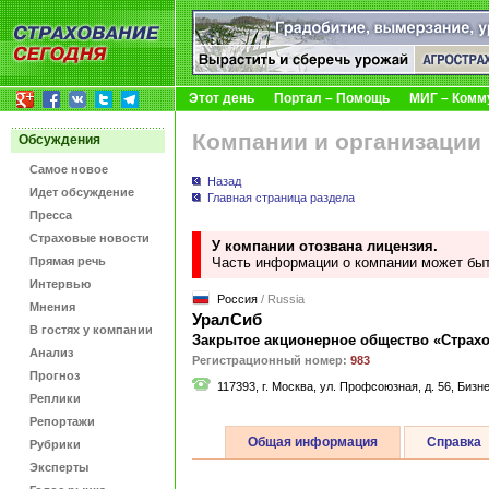
Этот день
Портал – Помощь
МИГ – Комм
Компании и организации
Обсуждения
Самое новое
Назад
Идет обсуждение
Главная страница раздела
Пресса
Страховые новости
У компании отозвана лицензия.
Прямая речь
Часть информации о компании может быт
Интервью
Россия
/ Russia
Мнения
УралСиб
В гостях у компании
Закрытое акционерное общество «Страхо
Анализ
Регистрационный номер:
983
Прогноз
117393, г. Москва, ул. Профсоюзная, д. 56, Бизн
Реплики
Репортажи
Общая информация
Справка
Рубрики
Эксперты