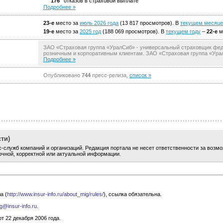
176
отказов в страховой выплате
Подробнее »
23-е
место за
июль 2026 года
(13 817 просмотров). В
текущем месяце
19-е
место за
2025 год
(188 069 просмотров). В
текущем году
–
22-е
м
ЗАО «Страховая группа «УралСиб» - универсальный страховщик фед
розничным и корпоративным клиентам. ЗАО «Страховая группа «УралСи
Подробнее »
Опубликовано
744
пресс-релиза,
список »
ти)
-служб компаний и организаций. Редакция портала не несет ответственности за возм
очной, корректной или актуальной информации.
а (
http://www.insur-info.ru/about_mig/rules/
), ссылка обязательна.
g@insur-info.ru
.
 22 декабря 2006 года.