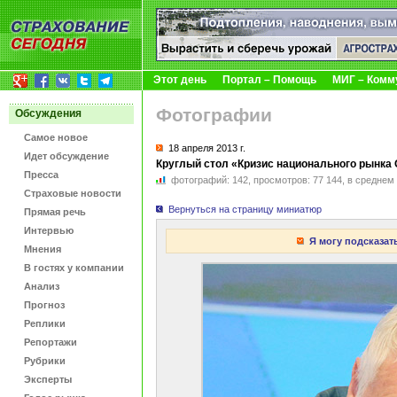
Этот день
Портал – Помощь
МИГ – Комм
Фотографии
Обсуждения
Самое новое
18 апреля
2013 г.
Идет обсуждение
Круглый стол «Кризис национального рынка О
Пресса
фотографий:
142
,
просмотров:
77 144
,
в среднем
Страховые новости
Вернуться на страницу миниатюр
Прямая речь
Интервью
Я могу подсказат
Мнения
В гостях у компании
Анализ
Прогноз
Реплики
Репортажи
Рубрики
Эксперты