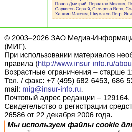
Попов Дмитрий
,
Порватов Михаил
,
П
Саркисов Сергей
,
Склярова Вера
,
Со
Ханжин Максим
,
Шкуматов Петр
,
Яни
© 2003–2026 ЗАО Медиа-Информаци
(МИГ).
При использовании материалов нео
правила (
http://www.insur-info.ru/abou
Возрастные ограничения – старше 12
Тел. / факс: +7 (495) 682-6453, 686-5
mail:
mig@insur-info.ru
.
Почтовый адрес редакции – 129164, 
Свидетельство о регистрации средс
26586 от 22 декабря 2006 года.
Мы используем файлы cookie дл