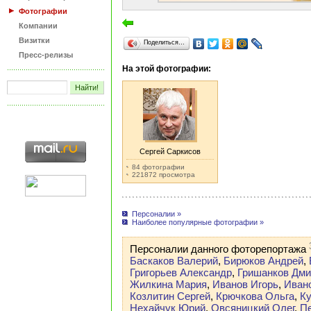
Фотографии
Компании
Визитки
Поделиться…
Пресс-релизы
На этой фотографии:
Сергей Саркисов
84 фотографии
221872 просмотра
Персоналии »
Наиболее популярные фотографии »
Персоналии данного фоторепортажа
Баскаков Валерий
,
Бирюков Андрей
,
Григорьев Александр
,
Гришанков Дми
Жилкина Мария
,
Иванов Игорь
,
Иван
Козлитин Сергей
,
Крючкова Ольга
,
К
Нехайчук Юрий
,
Овсяницкий Олег
,
П